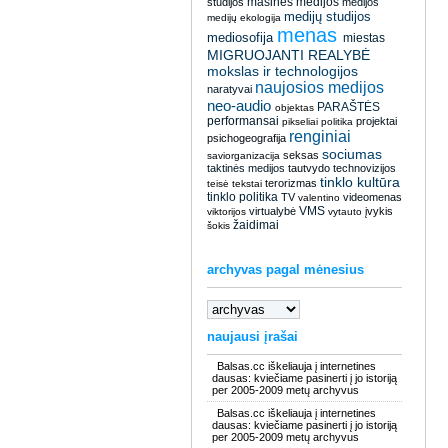
masinės medijos
studijos
medijos
medijų studijos
medijų ekologija
menas
mediosofija
miestas
MIGRUOJANTI REALYBĖ
mokslas ir technologijos
naujosios medijos
naratyvai
neo-audio
PARAŠTĖS
objektas
performansai
projektai
pikseliai
politika
renginiai
psichogeografija
sociumas
seksas
saviorganizacija
taktinės medijos
tautvydo
technovizijos
tinklo kultūra
terorizmas
teisė
tekstai
tinklo politika
TV
videomenas
valentino
VMS
virtualybė
įvykis
viktorijos
vytauto
žaidimai
šokis
archyvas pagal mėnesius
naujausi įrašai
Balsas.cc iškeliauja į internetines
dausas: kviečiame pasinerti į jo istoriją
per 2005-2009 metų archyvus
Balsas.cc iškeliauja į internetines
dausas: kviečiame pasinerti į jo istoriją
per 2005-2009 metų archyvus