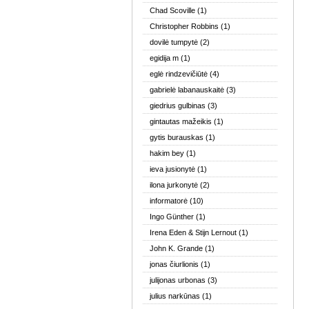
Chad Scoville
(1)
Christopher Robbins
(1)
dovilė tumpytė
(2)
egidija m
(1)
eglė rindzevičiūtė
(4)
gabrielė labanauskaitė
(3)
giedrius gulbinas
(3)
gintautas mažeikis
(1)
gytis burauskas
(1)
hakim bey
(1)
ieva jusionytė
(1)
ilona jurkonytė
(2)
informatorė
(10)
Ingo Günther
(1)
Irena Eden & Stijn Lernout
(1)
John K. Grande
(1)
jonas čiurlionis
(1)
julijonas urbonas
(3)
julius narkūnas
(1)