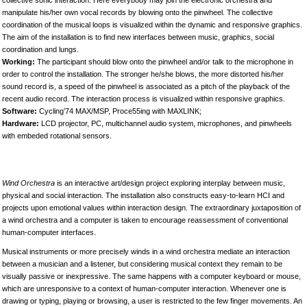
collective sonic interaction. Here everybody may join the electronic orchestra and
manipulate his/her own vocal records by blowing onto the pinwheel. The collective
coordination of the musical loops is visualized within the dynamic and responsive graphics.
The aim of the installation is to find new interfaces between music, graphics, social
coordination and lungs.
Working:
The participant should blow onto the pinwheel and/or talk to the microphone in
order to control the installation. The stronger he/she blows, the more distorted his/her
sound record is, a speed of the pinwheel is associated as a pitch of the playback of the
recent audio record. The interaction process is visualized within responsive graphics.
Software:
Cycling’74 MAX/MSP, Proce55ing with MAXLINK;
Hardware:
LCD projector, PC, multichannel audio system, microphones, and pinwheels
with embeded rotational sensors.
Wind Orchestra
is an interactive art/design project exploring interplay between music,
physical and social interaction. The installation also constructs easy-to-learn HCI and
projects upon emotional values within interaction design. The extraordinary juxtaposition of
a wind orchestra and a computer is taken to encourage reassessment of conventional
human-computer interfaces.
Musical instruments or more precisely winds in a wind orchestra mediate an interaction
between a musician and a listener, but considering musical context they remain to be
visually passive or inexpressive. The same happens with a computer keyboard or mouse,
which are unresponsive to a context of human-computer interaction. Whenever one is
drawing or typing, playing or browsing, a user is restricted to the few finger movements. An