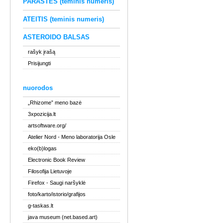
PARAŠTĖS (teminis numeris)
ATEITIS (teminis numeris)
ASTEROIDO BALSAS
rašyk įrašą
Prisijungti
nuorodos
„Rhizome” meno bazė
3xpozicija.lt
artsoftware.org/
Atelier Nord
- Meno laboratorija Osle
eko(b)logas
Electronic Book Review
Filosofija Lietuvoje
Firefox
- Saugi naršyklė
foto/karto/istorio/grafijos
g-taskas.lt
java museum (net.based.art)