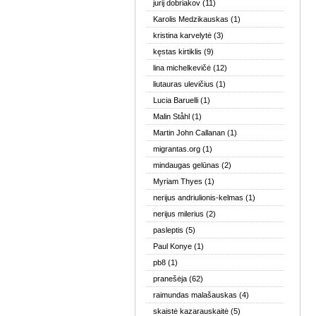
jurij dobriakov
(11)
Karolis Medzikauskas
(1)
kristina karvelytė
(3)
kęstas kirtiklis
(9)
lina michelkevičė
(12)
liutauras ulevičius
(1)
Lucia Baruelli
(1)
Malin Ståhl
(1)
Martin John Callanan
(1)
migrantas.org
(1)
mindaugas gelūnas
(2)
Myriam Thyes
(1)
nerijus andriulionis-kelmas
(1)
nerijus milerius
(2)
pasleptis
(5)
Paul Konye
(1)
pb8
(1)
pranešėja
(62)
raimundas malašauskas
(4)
skaistė kazarauskaitė
(5)