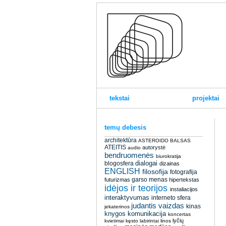
tekstai
projektai
temų debesis
architektūra
ASTEROIDO BALSAS
ATEITIS
autorystė
audio
bendruomenės
biurokratija
dialogai
blogosfera
dizainas
ENGLISH
filosofija
fotografija
garso menas
futurizmas
hipertekstas
idėjos ir teorijos
instaliacijos
interaktyvumas
interneto sfera
judantis vaizdas
kinas
jekaterinos
knygos
komunikacija
koncertas
lyčių
kvietimai
kęsto
labirintai
linos