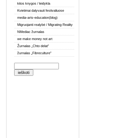
kitos knygos / leidykla
Kvietimai dalyvauti festivaliuose
media-arts-education(blog)
Migruojanti realybė / Migrating Reality
NMediac žurnalas
we make money not art
Žurnalas „Chto delat”
žurnalas „Fibreculture”