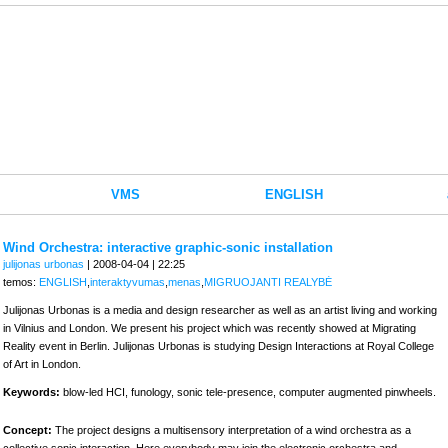
VMS
ENGLISH
Wind Orchestra: interactive graphic-sonic installation
julijonas urbonas
| 2008-04-04 | 22:25
temos:
ENGLISH
,
interaktyvumas
,
menas
,
MIGRUOJANTI REALYBĖ
Julijonas Urbonas is a media and design researcher as well as an artist living and working
in Vilnius and London. We present his project which was recently showed at Migrating
Reality event in Berlin. Julijonas Urbonas is studying Design Interactions at Royal College
of Art in London.
Keywords:
blow-led HCI, funology, sonic tele-presence, computer augmented pinwheels.
Concept:
The project designs a multisensory interpretation of a wind orchestra as a