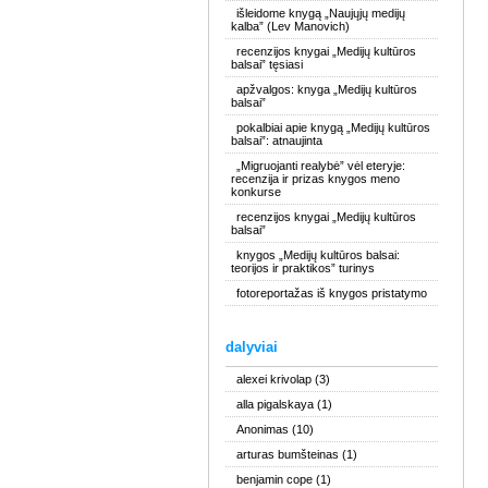
išleidome knygą „Naujųjų medijų
kalba” (Lev Manovich)
recenzijos knygai „Medijų kultūros
balsai” tęsiasi
apžvalgos: knyga „Medijų kultūros
balsai”
pokalbiai apie knygą „Medijų kultūros
balsai”: atnaujinta
„Migruojanti realybė” vėl eteryje:
recenzija ir prizas knygos meno
konkurse
recenzijos knygai „Medijų kultūros
balsai”
knygos „Medijų kultūros balsai:
teorijos ir praktikos” turinys
fotoreportažas iš knygos pristatymo
dalyviai
alexei krivolap
(3)
alla pigalskaya
(1)
Anonimas
(10)
arturas bumšteinas
(1)
benjamin cope
(1)