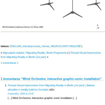
temos:
ENGLISH
,
interaktyvumas
,
menas
,
MIGRUOJANTI REALYBĖ
|
«
Migruojanti realybė / Migrating Reality: Berlin Programme
| |
Textual-Visual Impressions
from Migrating Reality in Berlin (1st part)
»
1 komentaras »
1 komentaras “Wind Orchestra: interactive graphic-sonic installation”
Textual-Visual Impressions from Migrating Reality in Berlin (1st part) | Balsas:
aktualios ir medijų kultūros žurnalas
rašo:
9 balandžio, 2008 at 23:45
[…] Wind Orchestra: interactive graphic-sonic installation […]