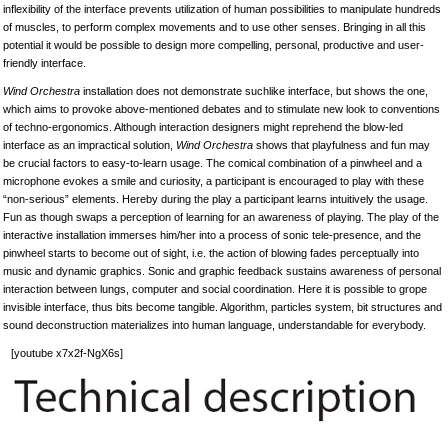
inflexibility of the interface prevents utilization of human possibilities to manipulate hundreds
of muscles, to perform complex movements and to use other senses. Bringing in all this
potential it would be possible to design more compelling, personal, productive and user-
friendly interface.
Wind Orchestra
installation does not demonstrate suchlike interface, but shows the one,
which aims to provoke above-mentioned debates and to stimulate new look to conventions
of techno-ergonomics. Although interaction designers might reprehend the blow-led
interface as an impractical solution,
Wind Orchestra
shows that playfulness and fun may
be crucial factors to easy-to-learn usage. The comical combination of a pinwheel and a
microphone evokes a smile and curiosity, a participant is encouraged to play with these
“non-serious” elements. Hereby during the play a participant learns intuitively the usage.
Fun as though swaps a perception of learning for an awareness of playing. The play of the
interactive installation immerses him/her into a process of sonic tele-presence, and the
pinwheel starts to become out of sight, i.e. the action of blowing fades perceptually into
music and dynamic graphics. Sonic and graphic feedback sustains awareness of personal
interaction between lungs, computer and social coordination. Here it is possible to grope
invisible interface, thus bits become tangible. Algorithm, particles system, bit structures and
sound deconstruction materializes into human language, understandable for everybody.
[youtube x7x2f-NgX6s]