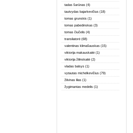
tadas šarūnas
(4)
tautvydas bajarkevičius
(18)
tomas grunskis
(1)
tomas pabedinskas
(3)
tomas čiučelis
(4)
transliatorė
(68)
valentinas klimašauskas
(15)
viktorija makauskaitė
(1)
viktorija žilinskaitė
(2)
vladas balsys
(1)
vytautas michelkevičius
(79)
žilvinas lilas
(1)
žygimantas medelis
(1)