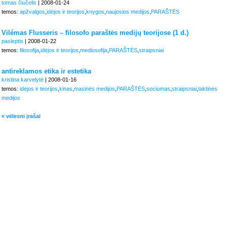
tomas čiučelis
| 2008-01-24
temos:
apžvalgos
,
idėjos ir teorijos
,
knygos
,
naujosios medijos
,
PARAŠTĖS
Vilémas Flusseris – filosofo paraštės medijų teorijose (1 d.)
pasleptis
| 2008-01-22
temos:
filosofija
,
idėjos ir teorijos
,
mediosofija
,
PARAŠTĖS
,
straipsniai
antireklamos etika ir estetika
kristina karvelytė
| 2008-01-16
temos:
idėjos ir teorijos
,
kinas
,
masinės medijos
,
PARAŠTĖS
,
sociumas
,
straipsniai
,
taktinės
medijos
« vėlesni įrašai