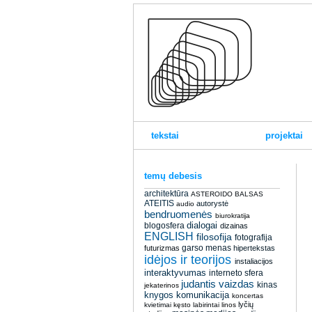
tekstai
projektai
temų debesis
architektūra
ASTEROIDO BALSAS
ATEITIS
autorystė
audio
bendruomenės
biurokratija
dialogai
blogosfera
dizainas
ENGLISH
filosofija
fotografija
garso menas
futurizmas
hipertekstas
idėjos ir teorijos
instaliacijos
interaktyvumas
interneto sfera
judantis vaizdas
kinas
jekaterinos
knygos
komunikacija
koncertas
lyčių
kvietimai
kęsto
labirintai
linos