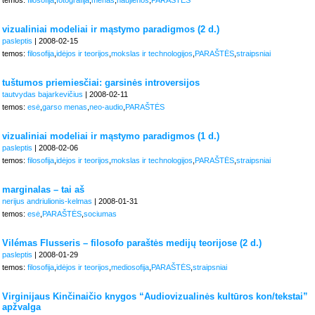
temos:
filosofija
,
fotografija
,
menas
,
naujienos
,
PARAŠTĖS
vizualiniai modeliai ir mąstymo paradigmos (2 d.)
pasleptis
| 2008-02-15
temos:
filosofija
,
idėjos ir teorijos
,
mokslas ir technologijos
,
PARAŠTĖS
,
straipsniai
tuštumos priemiesčiai: garsinės introversijos
tautvydas bajarkevičius
| 2008-02-11
temos:
esė
,
garso menas
,
neo-audio
,
PARAŠTĖS
vizualiniai modeliai ir mąstymo paradigmos (1 d.)
pasleptis
| 2008-02-06
temos:
filosofija
,
idėjos ir teorijos
,
mokslas ir technologijos
,
PARAŠTĖS
,
straipsniai
marginalas – tai aš
nerijus andriulionis-kelmas
| 2008-01-31
temos:
esė
,
PARAŠTĖS
,
sociumas
Vilémas Flusseris – filosofo paraštės medijų teorijose (2 d.)
pasleptis
| 2008-01-29
temos:
filosofija
,
idėjos ir teorijos
,
mediosofija
,
PARAŠTĖS
,
straipsniai
Virginijaus Kinčinaičio knygos “Audiovizualinės kultūros kon/tekstai”
apžvalga