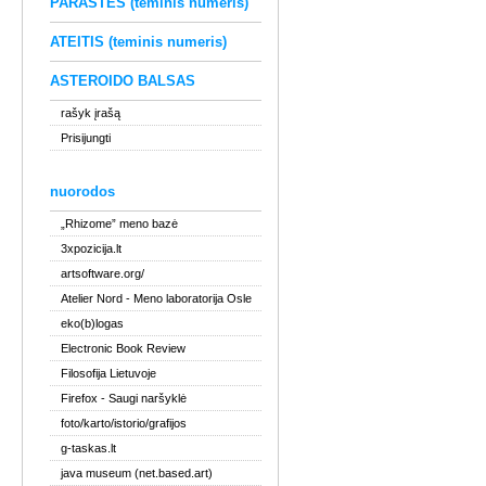
PARAŠTĖS (teminis numeris)
ATEITIS (teminis numeris)
ASTEROIDO BALSAS
rašyk įrašą
Prisijungti
nuorodos
„Rhizome” meno bazė
3xpozicija.lt
artsoftware.org/
Atelier Nord
- Meno laboratorija Osle
eko(b)logas
Electronic Book Review
Filosofija Lietuvoje
Firefox
- Saugi naršyklė
foto/karto/istorio/grafijos
g-taskas.lt
java museum (net.based.art)