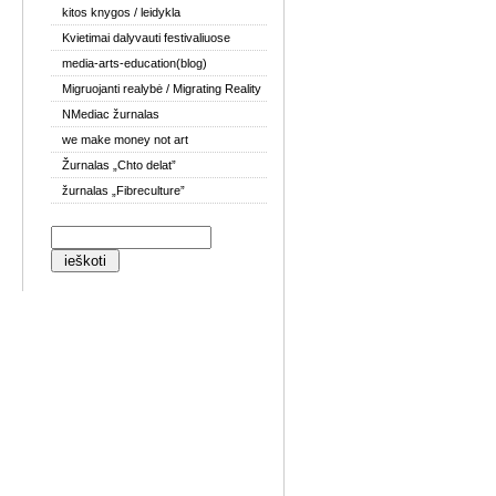
kitos knygos / leidykla
Kvietimai dalyvauti festivaliuose
media-arts-education(blog)
Migruojanti realybė / Migrating Reality
NMediac žurnalas
we make money not art
Žurnalas „Chto delat”
žurnalas „Fibreculture”