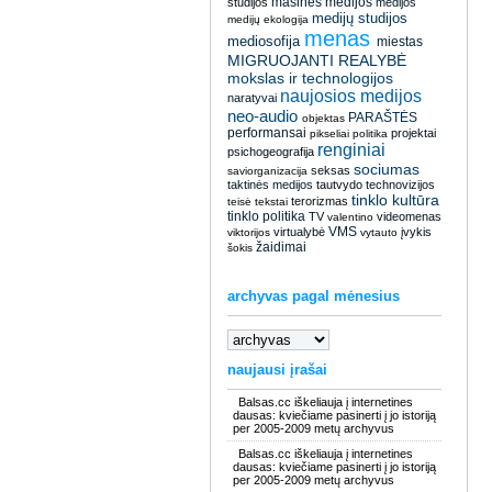
masinės medijos
studijos
medijos
medijų studijos
medijų ekologija
menas
mediosofija
miestas
MIGRUOJANTI REALYBĖ
mokslas ir technologijos
naujosios medijos
naratyvai
neo-audio
PARAŠTĖS
objektas
performansai
projektai
pikseliai
politika
renginiai
psichogeografija
sociumas
seksas
saviorganizacija
taktinės medijos
tautvydo
technovizijos
tinklo kultūra
terorizmas
teisė
tekstai
tinklo politika
TV
videomenas
valentino
VMS
virtualybė
įvykis
viktorijos
vytauto
žaidimai
šokis
archyvas pagal mėnesius
naujausi įrašai
Balsas.cc iškeliauja į internetines
dausas: kviečiame pasinerti į jo istoriją
per 2005-2009 metų archyvus
Balsas.cc iškeliauja į internetines
dausas: kviečiame pasinerti į jo istoriją
per 2005-2009 metų archyvus