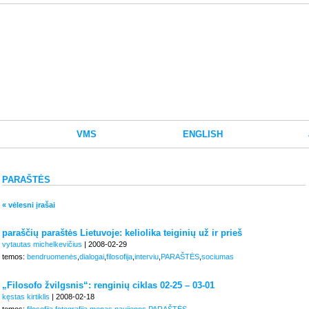
VMS
ENGLISH
PARAŠTĖS
« vėlesni įrašai
paraščių paraštės Lietuvoje: keliolika teiginių už ir prieš
vytautas michelkevičius
| 2008-02-29
temos:
bendruomenės
,
dialogai
,
filosofija
,
interviu
,
PARAŠTĖS
,
sociumas
„Filosofo žvilgsnis“: renginių ciklas 02-25 – 03-01
kęstas kirtiklis
| 2008-02-18