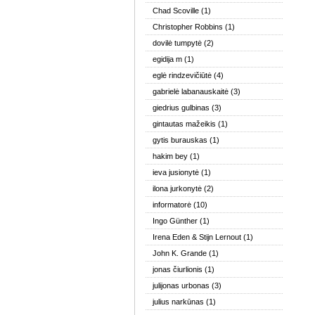
Chad Scoville
(1)
Christopher Robbins
(1)
dovilė tumpytė
(2)
egidija m
(1)
eglė rindzevičiūtė
(4)
gabrielė labanauskaitė
(3)
giedrius gulbinas
(3)
gintautas mažeikis
(1)
gytis burauskas
(1)
hakim bey
(1)
ieva jusionytė
(1)
ilona jurkonytė
(2)
informatorė
(10)
Ingo Günther
(1)
Irena Eden & Stijn Lernout
(1)
John K. Grande
(1)
jonas čiurlionis
(1)
julijonas urbonas
(3)
julius narkūnas
(1)