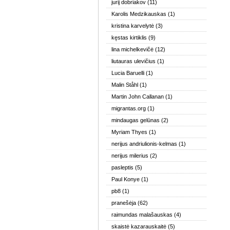
jurij dobriakov
(11)
Karolis Medzikauskas
(1)
kristina karvelytė
(3)
kęstas kirtiklis
(9)
lina michelkevičė
(12)
liutauras ulevičius
(1)
Lucia Baruelli
(1)
Malin Ståhl
(1)
Martin John Callanan
(1)
migrantas.org
(1)
mindaugas gelūnas
(2)
Myriam Thyes
(1)
nerijus andriulionis-kelmas
(1)
nerijus milerius
(2)
pasleptis
(5)
Paul Konye
(1)
pb8
(1)
pranešėja
(62)
raimundas malašauskas
(4)
skaistė kazarauskaitė
(5)