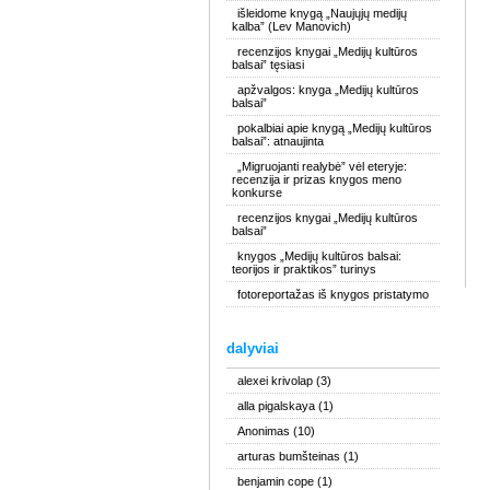
išleidome knygą „Naujųjų medijų
kalba” (Lev Manovich)
recenzijos knygai „Medijų kultūros
balsai” tęsiasi
apžvalgos: knyga „Medijų kultūros
balsai”
pokalbiai apie knygą „Medijų kultūros
balsai”: atnaujinta
„Migruojanti realybė” vėl eteryje:
recenzija ir prizas knygos meno
konkurse
recenzijos knygai „Medijų kultūros
balsai”
knygos „Medijų kultūros balsai:
teorijos ir praktikos” turinys
fotoreportažas iš knygos pristatymo
dalyviai
alexei krivolap
(3)
alla pigalskaya
(1)
Anonimas
(10)
arturas bumšteinas
(1)
benjamin cope
(1)