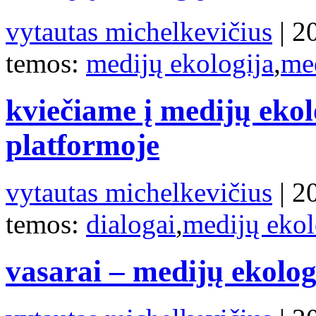
vytautas michelkevičius
| 2
temos:
medijų ekologija
,
me
kviečiame į medijų ekolo
platformoje
vytautas michelkevičius
| 2
temos:
dialogai
,
medijų ekol
vasarai – medijų ekolog