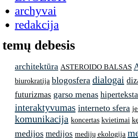
archyvai
redakcija
temų debesis
architektūra
ASTEROIDO BALSAS
dialogai
blogosfera
diz
biurokratija
garso menas
futurizmas
hiperteksta
interaktyvumas
interneto sfera
j
komunikacija
koncertas
kvietimai
k
me
medijos
medijos
medijų ekologija