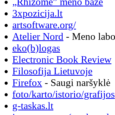
„Rhizome” meno bazė
3xpozicija.lt
artsoftware.org/
Atelier Nord
- Meno labor
eko(b)logas
Electronic Book Review
Filosofija Lietuvoje
Firefox
- Saugi naršyklė
foto/karto/istorio/grafijos
g-taskas.lt