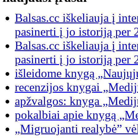
Balsas.cc iškeliauja į int
pasinerti į jo istoriją p
Balsas.cc iškeliauja į int
pasinerti į jo istoriją p
išleidome knygą „Naujųj
recenzijos knygai „Medijų
apžvalgos: knyga „Medijų
pokalbiai apie knygą „Med
„Migruojanti realybė” vėl 