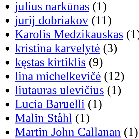
julius narkūnas
(1)
jurij dobriakov
(11)
Karolis Medzikauskas
(1
kristina karvelytė
(3)
kęstas kirtiklis
(9)
lina michelkevičė
(12)
liutauras ulevičius
(1)
Lucia Baruelli
(1)
Malin Ståhl
(1)
Martin John Callanan
(1)