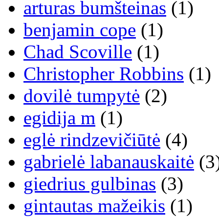
arturas bumšteinas
(1)
benjamin cope
(1)
Chad Scoville
(1)
Christopher Robbins
(1)
dovilė tumpytė
(2)
egidija m
(1)
eglė rindzevičiūtė
(4)
gabrielė labanauskaitė
(3
giedrius gulbinas
(3)
gintautas mažeikis
(1)