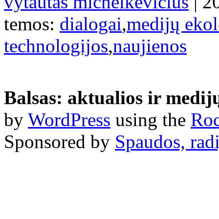
vytautas michelkevičius
| 2
temos:
dialogai
,
medijų ekol
technologijos
,
naujienos
Balsas: aktualios ir medij
by
WordPress
using the
Roc
Sponsored by
Spaudos, radi