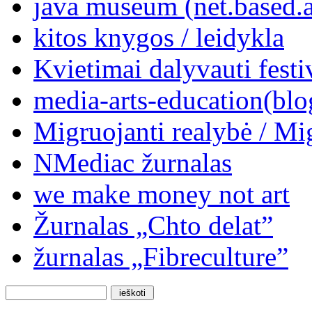
java museum (net.based.a
kitos knygos / leidykla
Kvietimai dalyvauti festi
media-arts-education(blo
Migruojanti realybė / Mi
NMediac žurnalas
we make money not art
Žurnalas „Chto delat”
žurnalas „Fibreculture”