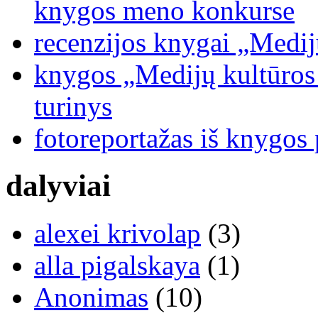
knygos meno konkurse
recenzijos knygai „Medij
knygos „Medijų kultūros b
turinys
fotoreportažas iš knygos
dalyviai
alexei krivolap
(3)
alla pigalskaya
(1)
Anonimas
(10)