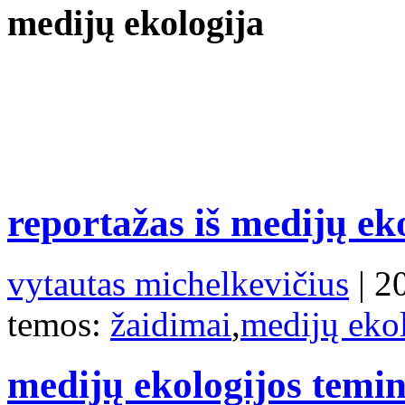
medijų ekologija
reportažas iš medijų e
vytautas michelkevičius
| 2
temos:
žaidimai
,
medijų eko
medijų ekologijos temi