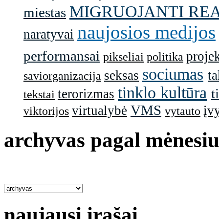
MIGRUOJANTI RE
miestas
naujosios medijos
naratyvai
performansai
projek
pikseliai
politika
sociumas
seksas
ta
saviorganizacija
tinklo kultūra
t
terorizmas
tekstai
VMS
virtualybė
įv
viktorijos
vytauto
archyvas pagal mėnesiu
naujausi įrašai