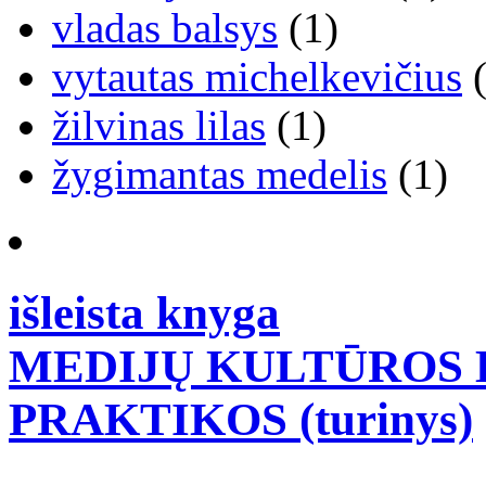
vladas balsys
(1)
vytautas michelkevičius
(
žilvinas lilas
(1)
žygimantas medelis
(1)
išleista knyga
MEDIJŲ KULTŪROS B
PRAKTIKOS (turinys)