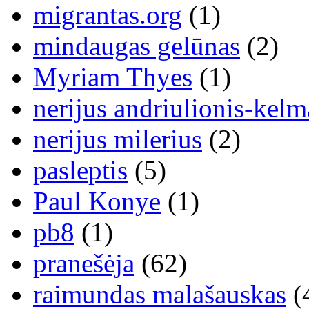
migrantas.org
(1)
mindaugas gelūnas
(2)
Myriam Thyes
(1)
nerijus andriulionis-kelm
nerijus milerius
(2)
pasleptis
(5)
Paul Konye
(1)
pb8
(1)
pranešėja
(62)
raimundas malašauskas
(