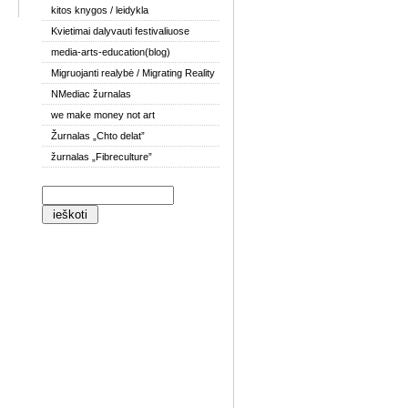
kitos knygos / leidykla
Kvietimai dalyvauti festivaliuose
media-arts-education(blog)
Migruojanti realybė / Migrating Reality
NMediac žurnalas
we make money not art
Žurnalas „Chto delat”
žurnalas „Fibreculture”