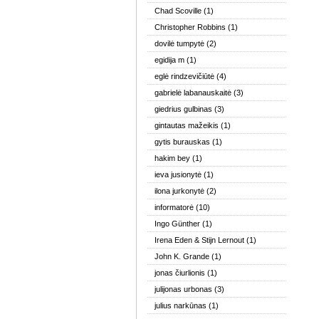
Chad Scoville
(1)
Christopher Robbins
(1)
dovilė tumpytė
(2)
egidija m
(1)
eglė rindzevičiūtė
(4)
gabrielė labanauskaitė
(3)
giedrius gulbinas
(3)
gintautas mažeikis
(1)
gytis burauskas
(1)
hakim bey
(1)
ieva jusionytė
(1)
ilona jurkonytė
(2)
informatorė
(10)
Ingo Günther
(1)
Irena Eden & Stijn Lernout
(1)
John K. Grande
(1)
jonas čiurlionis
(1)
julijonas urbonas
(3)
julius narkūnas
(1)