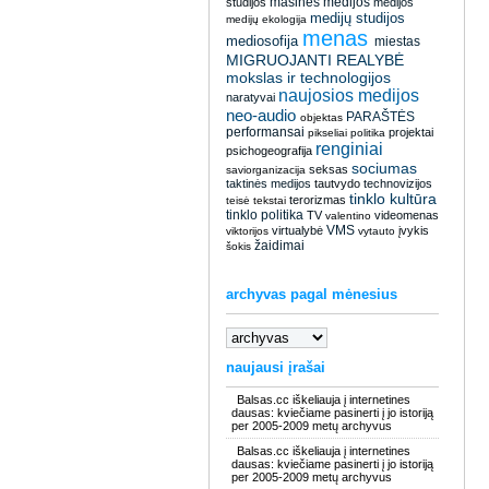
masinės medijos
studijos
medijos
medijų studijos
medijų ekologija
menas
mediosofija
miestas
MIGRUOJANTI REALYBĖ
mokslas ir technologijos
naujosios medijos
naratyvai
neo-audio
PARAŠTĖS
objektas
performansai
projektai
pikseliai
politika
renginiai
psichogeografija
sociumas
seksas
saviorganizacija
taktinės medijos
tautvydo
technovizijos
tinklo kultūra
terorizmas
teisė
tekstai
tinklo politika
TV
videomenas
valentino
VMS
virtualybė
įvykis
viktorijos
vytauto
žaidimai
šokis
archyvas pagal mėnesius
naujausi įrašai
Balsas.cc iškeliauja į internetines
dausas: kviečiame pasinerti į jo istoriją
per 2005-2009 metų archyvus
Balsas.cc iškeliauja į internetines
dausas: kviečiame pasinerti į jo istoriją
per 2005-2009 metų archyvus