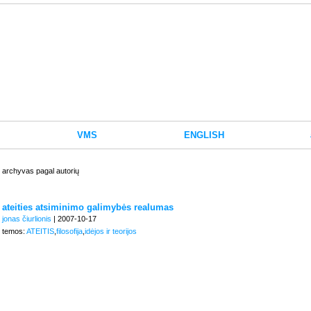
VMS
ENGLISH
archyvas pagal autorių
ateities atsiminimo galimybės realumas
jonas čiurlionis
| 2007-10-17
temos:
ATEITIS
,
filosofija
,
idėjos ir teorijos