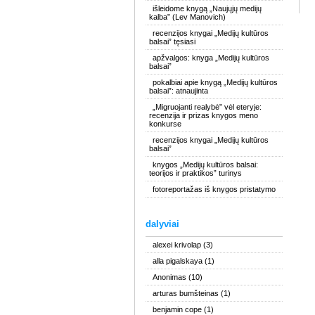
išleidome knygą „Naujųjų medijų
kalba” (Lev Manovich)
recenzijos knygai „Medijų kultūros
balsai” tęsiasi
apžvalgos: knyga „Medijų kultūros
balsai”
pokalbiai apie knygą „Medijų kultūros
balsai”: atnaujinta
„Migruojanti realybė” vėl eteryje:
recenzija ir prizas knygos meno
konkurse
recenzijos knygai „Medijų kultūros
balsai”
knygos „Medijų kultūros balsai:
teorijos ir praktikos” turinys
fotoreportažas iš knygos pristatymo
dalyviai
alexei krivolap
(3)
alla pigalskaya
(1)
Anonimas
(10)
arturas bumšteinas
(1)
benjamin cope
(1)