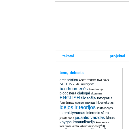
tekstai
projektai
temų debesis
architektūra
ASTEROIDO BALSAS
ATEITIS
autorystė
audio
bendruomenės
biurokratija
dialogai
blogosfera
dizainas
ENGLISH
filosofija
fotografija
garso menas
futurizmas
hipertekstas
idėjos ir teorijos
instaliacijos
interaktyvumas
interneto sfera
judantis vaizdas
kinas
jekaterinos
knygos
komunikacija
koncertas
lyčių
kvietimai
kęsto
labirintai
linos