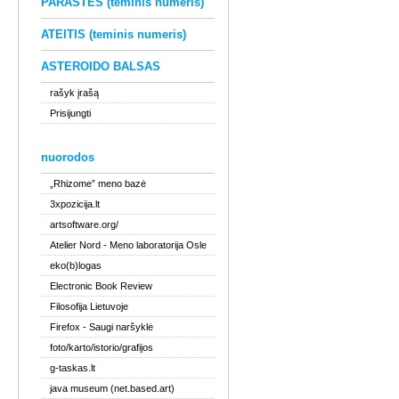
PARAŠTĖS (teminis numeris)
ATEITIS (teminis numeris)
ASTEROIDO BALSAS
rašyk įrašą
Prisijungti
nuorodos
„Rhizome” meno bazė
3xpozicija.lt
artsoftware.org/
Atelier Nord
- Meno laboratorija Osle
eko(b)logas
Electronic Book Review
Filosofija Lietuvoje
Firefox
- Saugi naršyklė
foto/karto/istorio/grafijos
g-taskas.lt
java museum (net.based.art)