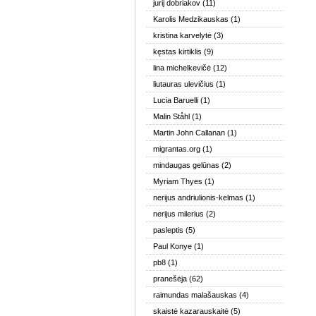
jurij dobriakov
(11)
Karolis Medzikauskas
(1)
kristina karvelytė
(3)
kęstas kirtiklis
(9)
lina michelkevičė
(12)
liutauras ulevičius
(1)
Lucia Baruelli
(1)
Malin Ståhl
(1)
Martin John Callanan
(1)
migrantas.org
(1)
mindaugas gelūnas
(2)
Myriam Thyes
(1)
nerijus andriulionis-kelmas
(1)
nerijus milerius
(2)
pasleptis
(5)
Paul Konye
(1)
pb8
(1)
pranešėja
(62)
raimundas malašauskas
(4)
skaistė kazarauskaitė
(5)