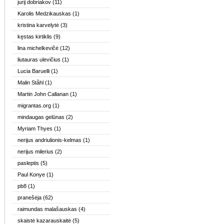
jurij dobriakov
(11)
Karolis Medzikauskas
(1)
kristina karvelytė
(3)
kęstas kirtiklis
(9)
lina michelkevičė
(12)
liutauras ulevičius
(1)
Lucia Baruelli
(1)
Malin Ståhl
(1)
Martin John Callanan
(1)
migrantas.org
(1)
mindaugas gelūnas
(2)
Myriam Thyes
(1)
nerijus andriulionis-kelmas
(1)
nerijus milerius
(2)
pasleptis
(5)
Paul Konye
(1)
pb8
(1)
pranešėja
(62)
raimundas malašauskas
(4)
skaistė kazarauskaitė
(5)