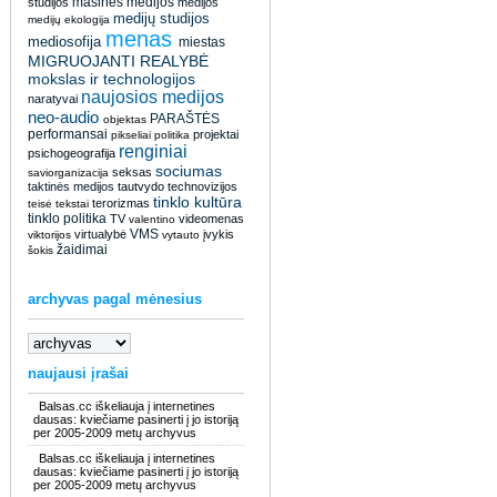
masinės medijos
studijos
medijos
medijų studijos
medijų ekologija
menas
mediosofija
miestas
MIGRUOJANTI REALYBĖ
mokslas ir technologijos
naujosios medijos
naratyvai
neo-audio
PARAŠTĖS
objektas
performansai
projektai
pikseliai
politika
renginiai
psichogeografija
sociumas
seksas
saviorganizacija
taktinės medijos
tautvydo
technovizijos
tinklo kultūra
terorizmas
teisė
tekstai
tinklo politika
TV
videomenas
valentino
VMS
virtualybė
įvykis
viktorijos
vytauto
žaidimai
šokis
archyvas pagal mėnesius
naujausi įrašai
Balsas.cc iškeliauja į internetines
dausas: kviečiame pasinerti į jo istoriją
per 2005-2009 metų archyvus
Balsas.cc iškeliauja į internetines
dausas: kviečiame pasinerti į jo istoriją
per 2005-2009 metų archyvus