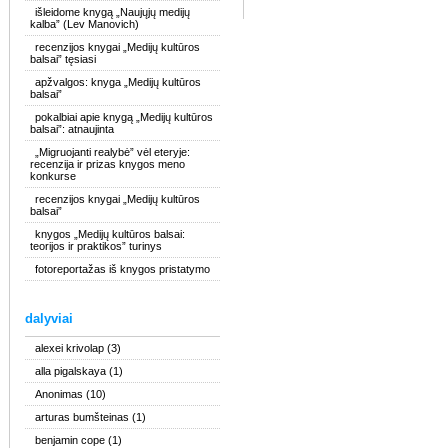
išleidome knygą „Naujųjų medijų
kalba” (Lev Manovich)
recenzijos knygai „Medijų kultūros
balsai” tęsiasi
apžvalgos: knyga „Medijų kultūros
balsai”
pokalbiai apie knygą „Medijų kultūros
balsai”: atnaujinta
„Migruojanti realybė” vėl eteryje:
recenzija ir prizas knygos meno
konkurse
recenzijos knygai „Medijų kultūros
balsai”
knygos „Medijų kultūros balsai:
teorijos ir praktikos” turinys
fotoreportažas iš knygos pristatymo
dalyviai
alexei krivolap
(3)
alla pigalskaya
(1)
Anonimas
(10)
arturas bumšteinas
(1)
benjamin cope
(1)