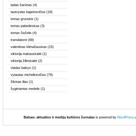
tadas šarūnas
(4)
tautvydas bajarkevičius
(18)
tomas grunskis
(1)
tomas pabedinskas
(3)
tomas čiučelis
(4)
transliatorė
(68)
valentinas klimašauskas
(15)
viktorija makauskaitė
(1)
viktorija žilinskaitė
(2)
vladas balsys
(1)
vytautas michelkevičius
(79)
žilvinas lilas
(1)
žygimantas medelis
(1)
Balsas: aktualios ir medijų kultūros žurnalas
is powered by
WordPress
u