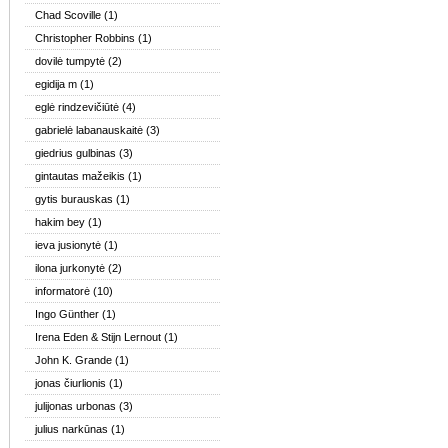
Chad Scoville
(1)
Christopher Robbins
(1)
dovilė tumpytė
(2)
egidija m
(1)
eglė rindzevičiūtė
(4)
gabrielė labanauskaitė
(3)
giedrius gulbinas
(3)
gintautas mažeikis
(1)
gytis burauskas
(1)
hakim bey
(1)
ieva jusionytė
(1)
ilona jurkonytė
(2)
informatorė
(10)
Ingo Günther
(1)
Irena Eden & Stijn Lernout
(1)
John K. Grande
(1)
jonas čiurlionis
(1)
julijonas urbonas
(3)
julius narkūnas
(1)