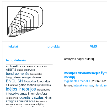
tekstai
projektai
VMS
archyvas pagal autorių
temų debesis
architektūra
ASTEROIDO BALSAS
ATEITIS
autorystė
audio
medijos visuomenėje: žymin
bendruomenės
biurokratija
medijų
dialogai
blogosfera
dizainas
ENGLISH
filosofija
žygimantas medelis
| 2006-01-2
fotografija
garso menas
futurizmas
hipertekstas
temos:
interaktyvumas
,
interviu
,
me
idėjos ir teorijos
instaliacijos
interaktyvumas
interneto sfera
judantis vaizdas
kinas
jekaterinos
knygos
komunikacija
koncertas
lyčių
kvietimai
kęsto
labirintai
linos