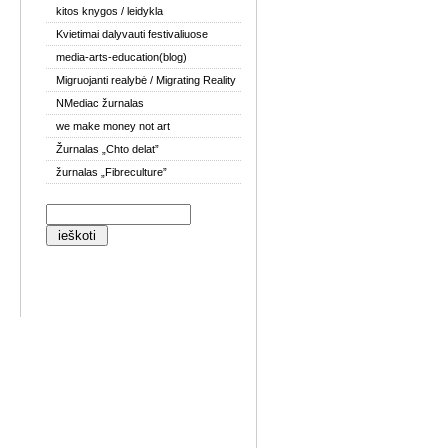
kitos knygos / leidykla
Kvietimai dalyvauti festivaliuose
media-arts-education(blog)
Migruojanti realybė / Migrating Reality
NMediac žurnalas
we make money not art
Žurnalas „Chto delat”
žurnalas „Fibreculture”