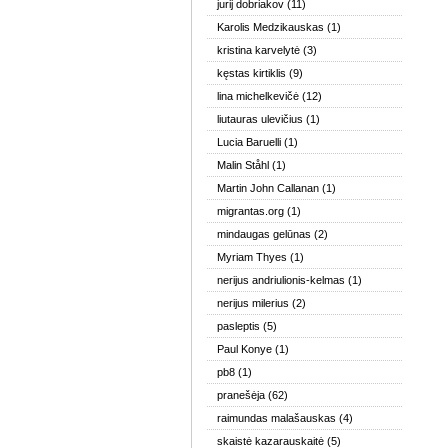
jurij dobriakov
(11)
Karolis Medzikauskas
(1)
kristina karvelytė
(3)
kęstas kirtiklis
(9)
lina michelkevičė
(12)
liutauras ulevičius
(1)
Lucia Baruelli
(1)
Malin Ståhl
(1)
Martin John Callanan
(1)
migrantas.org
(1)
mindaugas gelūnas
(2)
Myriam Thyes
(1)
nerijus andriulionis-kelmas
(1)
nerijus milerius
(2)
pasleptis
(5)
Paul Konye
(1)
pb8
(1)
pranešėja
(62)
raimundas malašauskas
(4)
skaistė kazarauskaitė
(5)