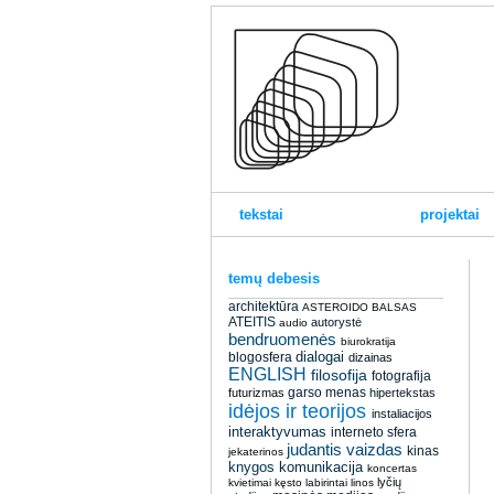
tekstai
projektai
temų debesis
architektūra
ASTEROIDO BALSAS
ATEITIS
autorystė
audio
bendruomenės
biurokratija
dialogai
blogosfera
dizainas
ENGLISH
filosofija
fotografija
garso menas
futurizmas
hipertekstas
idėjos ir teorijos
instaliacijos
interaktyvumas
interneto sfera
judantis vaizdas
kinas
jekaterinos
knygos
komunikacija
koncertas
lyčių
kvietimai
kęsto
labirintai
linos