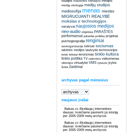
masinės medijos
studijos
medijos
medijų studijos
medijų ekologija
menas
mediosofija
miestas
MIGRUOJANTI REALYBĖ
mokslas ir technologijos
naujosios medijos
naratyvai
neo-audio
PARAŠTĖS
objektas
performansai
projektai
pikseliai
politika
renginiai
psichogeografija
sociumas
seksas
saviorganizacija
taktinės medijos
tautvydo
technovizijos
tinklo kultūra
terorizmas
teisė
tekstai
tinklo politika
TV
videomenas
valentino
VMS
virtualybė
įvykis
viktorijos
vytauto
žaidimai
šokis
archyvas pagal mėnesius
naujausi įrašai
Balsas.cc iškeliauja į internetines
dausas: kviečiame pasinerti į jo istoriją
per 2005-2009 metų archyvus
Balsas.cc iškeliauja į internetines
dausas: kviečiame pasinerti į jo istoriją
per 2005-2009 metų archyvus