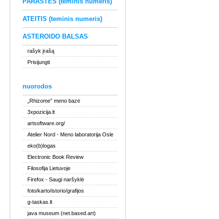
PARAŠTĖS (teminis numeris)
ATEITIS (teminis numeris)
ASTEROIDO BALSAS
rašyk įrašą
I
Prisijungti
nuorodos
„Rhizome” meno bazė
3xpozicija.lt
artsoftware.org/
Atelier Nord
- Meno laboratorija Osle
eko(b)logas
Electronic Book Review
Filosofija Lietuvoje
Firefox
- Saugi naršyklė
foto/karto/istorio/grafijos
g-taskas.lt
java museum (net.based.art)