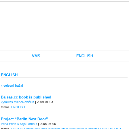
VMS
ENGLISH
ENGLISH
« vėlesni įrašai
Balsas.cc book is published
vytautas michelkevičius
| 2009-01-03
temos:
ENGLISH
Project “Berlin Next Door”
Irena Eden & Stijn Lernout
| 2008-07-06