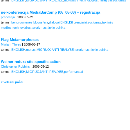
temos:
ENGLISH
,
MIGRUOJANTI REALYBĖ
,
mokslas ir technologijos
,
naratyvai
,
sociumas
ne-konferencija MediaBarCamp (06_06-08) – registracija
pranešėja
| 2008-05-21
temos:
bendruomenės
,
blogosfera
,
dialogai
,
ENGLISH
,
renginiai
,
sociumas
,
taktinės
medijos
,
technovizijos
,
terorizmas
,
tinklo politika
Flag Metamorphoses
Myriam Thyes
| 2008-05-17
temos:
ENGLISH
,
menas
,
MIGRUOJANTI REALYBĖ
,
terorizmas
,
tinklo politika
Weiner redux: site-specific action
Christopher Robbins
| 2008-05-12
temos:
ENGLISH
,
MIGRUOJANTI REALYBĖ
,
performansai
« vėlesni įrašai