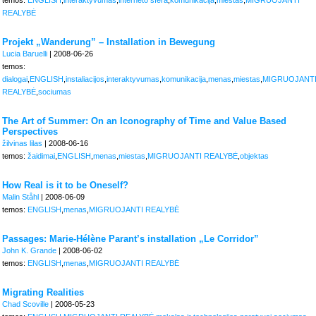
temos:
ENGLISH
,
interaktyvumas
,
interneto sfera
,
komunikacija
,
miestas
,
MIGRUOJANTI
REALYBĖ
Projekt „Wanderung” – Installation in Bewegung
Lucia Baruelli
| 2008-06-26
temos:
dialogai
,
ENGLISH
,
instaliacijos
,
interaktyvumas
,
komunikacija
,
menas
,
miestas
,
MIGRUOJANT
REALYBĖ
,
sociumas
The Art of Summer: On an Iconography of Time and Value Based
Perspectives
žilvinas lilas
| 2008-06-16
temos:
žaidimai
,
ENGLISH
,
menas
,
miestas
,
MIGRUOJANTI REALYBĖ
,
objektas
How Real is it to be Oneself?
Malin Ståhl
| 2008-06-09
temos:
ENGLISH
,
menas
,
MIGRUOJANTI REALYBĖ
Passages: Marie-Hélène Parant’s installation „Le Corridor”
John K. Grande
| 2008-06-02
temos:
ENGLISH
,
menas
,
MIGRUOJANTI REALYBĖ
Migrating Realities
Chad Scoville
| 2008-05-23