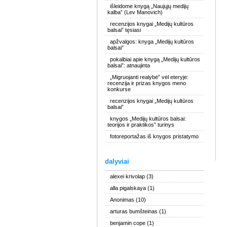
išleidome knygą „Naujųjų medijų
kalba” (Lev Manovich)
recenzijos knygai „Medijų kultūros
balsai” tęsiasi
apžvalgos: knyga „Medijų kultūros
balsai”
pokalbiai apie knygą „Medijų kultūros
balsai”: atnaujinta
„Migruojanti realybė” vėl eteryje:
recenzija ir prizas knygos meno
konkurse
recenzijos knygai „Medijų kultūros
balsai”
knygos „Medijų kultūros balsai:
teorijos ir praktikos” turinys
fotoreportažas iš knygos pristatymo
dalyviai
alexei krivolap
(3)
alla pigalskaya
(1)
Anonimas
(10)
arturas bumšteinas
(1)
benjamin cope
(1)