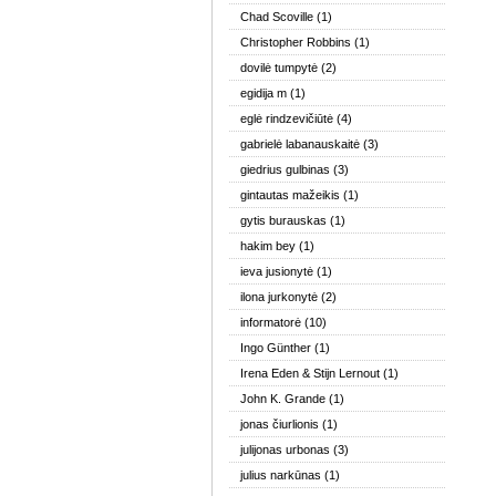
Chad Scoville
(1)
Christopher Robbins
(1)
dovilė tumpytė
(2)
egidija m
(1)
eglė rindzevičiūtė
(4)
gabrielė labanauskaitė
(3)
giedrius gulbinas
(3)
gintautas mažeikis
(1)
gytis burauskas
(1)
hakim bey
(1)
ieva jusionytė
(1)
ilona jurkonytė
(2)
informatorė
(10)
Ingo Günther
(1)
Irena Eden & Stijn Lernout
(1)
John K. Grande
(1)
jonas čiurlionis
(1)
julijonas urbonas
(3)
julius narkūnas
(1)