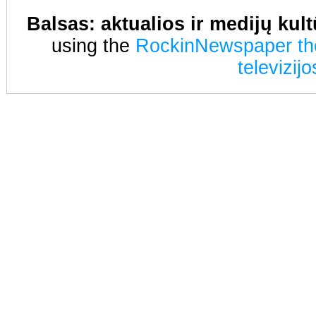
Balsas: aktualios ir medijų kul
using the
RockinNewspaper t
televizij