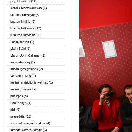
jurij dobriakov
(11)
Karolis Medzikauskas
(1)
kristina karvelytė
(3)
kęstas kirtiklis
(9)
lina michelkevičė
(12)
liutauras ulevičius
(1)
Lucia Baruelli
(1)
Malin Ståhl
(1)
Martin John Callanan
(1)
migrantas.org
(1)
mindaugas gelūnas
(2)
Myriam Thyes
(1)
nerijus andriulionis-kelmas
(1)
nerijus milerius
(2)
pasleptis
(5)
Paul Konye
(1)
pb8
(1)
pranešėja
(62)
raimundas malašauskas
(4)
skaistė kazarauskaitė
(5)