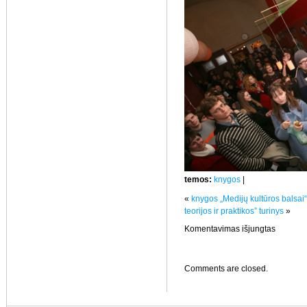
temos:
knygos
|
«
knygos „Medijų kultūros balsai“
teorijos ir praktikos” turinys
»
įraše
Komentavimas išjungtas
fotorepor
iš
knygos
pristatym
Comments are closed.