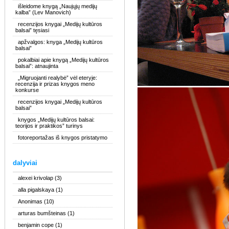
išleidome knygą „Naujųjų medijų
kalba” (Lev Manovich)
recenzijos knygai „Medijų kultūros
balsai” tęsiasi
apžvalgos: knyga „Medijų kultūros
balsai”
pokalbiai apie knygą „Medijų kultūros
balsai”: atnaujinta
„Migruojanti realybė” vėl eteryje:
recenzija ir prizas knygos meno
konkurse
recenzijos knygai „Medijų kultūros
balsai”
knygos „Medijų kultūros balsai:
teorijos ir praktikos” turinys
fotoreportažas iš knygos pristatymo
dalyviai
alexei krivolap
(3)
alla pigalskaya
(1)
Anonimas
(10)
arturas bumšteinas
(1)
benjamin cope
(1)