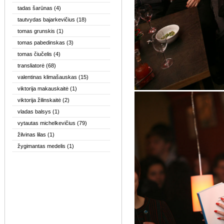
tadas šarūnas
(4)
tautvydas bajarkevičius
(18)
tomas grunskis
(1)
tomas pabedinskas
(3)
tomas čiučelis
(4)
transliatorė
(68)
valentinas klimašauskas
(15)
viktorija makauskaitė
(1)
viktorija žilinskaitė
(2)
vladas balsys
(1)
vytautas michelkevičius
(79)
žilvinas lilas
(1)
žygimantas medelis
(1)