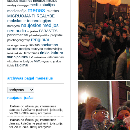
masinės medijos
studijos
medijos
medijų studijos
medijų ekologija
menas
mediosofija
miestas
MIGRUOJANTI REALYBĖ
mokslas ir technologijos
naujosios medijos
naratyvai
neo-audio
PARAŠTĖS
objektas
performansai
projektai
pikseliai
politika
renginiai
psichogeografija
sociumas
seksas
saviorganizacija
taktinės medijos
tautvydo
technovizijos
tinklo kultūra
terorizmas
teisė
tekstai
tinklo politika
TV
videomenas
valentino
VMS
virtualybė
įvykis
viktorijos
vytauto
žaidimai
šokis
archyvas pagal mėnesius
naujausi įrašai
Balsas.cc iškeliauja į internetines
dausas: kviečiame pasinerti į jo istoriją
per 2005-2009 metų archyvus
Balsas.cc iškeliauja į internetines
dausas: kviečiame pasinerti į jo istoriją
per 2005-2009 metų archyvus