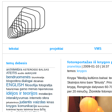
tekstai
projektai
VMS
fotoreportažas iš knygos 
temų debesis
pranešėja
| 2009-01-10 | 16:37
architektūra
ASTEROIDO BALSAS
temos:
knygos
ATEITIS
autorystė
audio
bendruomenės
biurokratija
Knyga "Medijų kultūros balsai: teor
dialogai
blogosfera
dizainas
Skalvijos kino bare "Briusly". Pr
ENGLISH
filosofija
fotografija
knygą. Renginyje dalyvavo 60-70 
garso menas
futurizmas
hipertekstas
per 20 minučių. Žiūrėkite fotorep
idėjos ir teorijos
instaliacijos
interaktyvumas
interneto sfera
judantis vaizdas
kinas
jekaterinos
knygos
komunikacija
koncertas
lyčių
kvietimai
kęsto
labirintai
linos