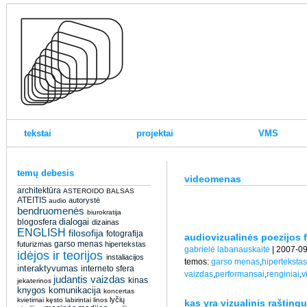
tekstai
projektai
VMS
temų debesis
videomenas
architektūra
ASTEROIDO BALSAS
ATEITIS
autorystė
audio
bendruomenės
biurokratija
dialogai
blogosfera
dizainas
ENGLISH
filosofija
fotografija
audiovizualinės poezijos f
garso menas
futurizmas
hipertekstas
gabrielė labanauskaitė
| 2007-0
idėjos ir teorijos
instaliacijos
temos:
garso menas
,
hipertekstas
interaktyvumas
interneto sfera
vaizdas
,
performansai
,
renginiai
,
v
judantis vaizdas
kinas
jekaterinos
knygos
komunikacija
koncertas
lyčių
kvietimai
kęsto
labirintai
linos
kas yra vizualinis rašting