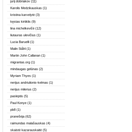
jurij dobriakov
(11)
Karolis Medzikauskas
(1)
kristina karvelytė
(3)
kęstas kirtiklis
(9)
lina michelkevičė
(12)
liutauras ulevičius
(1)
Lucia Baruelli
(1)
Malin Ståhl
(1)
Martin John Callanan
(1)
migrantas.org
(1)
mindaugas gelūnas
(2)
Myriam Thyes
(1)
nerijus andriulionis-kelmas
(1)
nerijus milerius
(2)
pasleptis
(5)
Paul Konye
(1)
pb8
(1)
pranešėja
(62)
raimundas malašauskas
(4)
skaistė kazarauskaitė
(5)