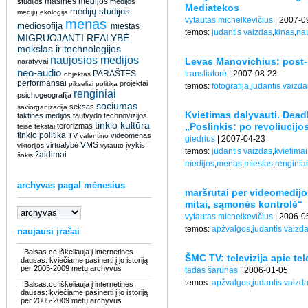
masinės medijos
studijos
medijos
Mediatekos
medijų studijos
medijų ekologija
vytautas michelkevičius
| 2007-0
menas
mediosofija
miestas
temos:
judantis vaizdas
,
kinas
,
na
MIGRUOJANTI REALYBĖ
mokslas ir technologijos
naujosios medijos
Levas Manovichius: post-m
naratyvai
neo-audio
PARAŠTĖS
transliatorė
| 2007-08-23
objektas
performansai
projektai
pikseliai
politika
temos:
fotografija
,
judantis vaizda
renginiai
psichogeografija
sociumas
seksas
saviorganizacija
Kvietimas dalyvauti. Deadl
taktinės medijos
tautvydo
technovizijos
tinklo kultūra
„Poslinkis: po revoliucijo
terorizmas
teisė
tekstai
tinklo politika
TV
videomenas
valentino
giedrius
| 2007-04-23
VMS
virtualybė
įvykis
viktorijos
vytauto
temos:
judantis vaizdas
,
kvietimai
žaidimai
šokis
medijos
,
menas
,
miestas
,
renginiai
archyvas pagal mėnesius
maršrutai per videomedijo
mitai, sąmonės kontrolė“
vytautas michelkevičius
| 2006-0
temos:
apžvalgos
,
judantis vaizd
naujausi įrašai
Balsas.cc iškeliauja į internetines
ŠMC TV: televizija apie tel
dausas: kviečiame pasinerti į jo istoriją
per 2005-2009 metų archyvus
tadas šarūnas
| 2006-01-05
temos:
apžvalgos
,
judantis vaizd
Balsas.cc iškeliauja į internetines
dausas: kviečiame pasinerti į jo istoriją
per 2005-2009 metų archyvus