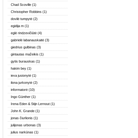
Chad Scoville
(1)
Christopher Robbins
(1)
dovilė tumpytė
(2)
egidija m
(1)
eglė rindzevičiūtė
(4)
gabrielė labanauskaitė
(3)
giedrius gulbinas
(3)
gintautas mažeikis
(1)
gytis burauskas
(1)
hakim bey
(1)
ieva jusionytė
(1)
ilona jurkonytė
(2)
informatorė
(10)
Ingo Günther
(1)
Irena Eden & Stijn Lernout
(1)
John K. Grande
(1)
jonas čiurlionis
(1)
julijonas urbonas
(3)
julius narkūnas
(1)