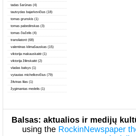
tadas šarūnas
(4)
tautvydas bajarkevičius
(18)
tomas grunskis
(1)
tomas pabedinskas
(3)
tomas čiučelis
(4)
transliatorė
(68)
valentinas klimašauskas
(15)
viktorija makauskaitė
(1)
viktorija žilinskaitė
(2)
vladas balsys
(1)
vytautas michelkevičius
(79)
žilvinas lilas
(1)
žygimantas medelis
(1)
Balsas: aktualios ir medijų kul
using the
RockinNewspaper t