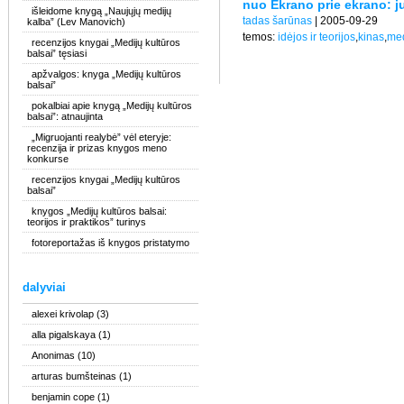
nuo Ekrano prie ekrano: j
išleidome knygą „Naujųjų medijų
tadas šarūnas
| 2005-09-29
kalba” (Lev Manovich)
temos:
idėjos ir teorijos
,
kinas
,
med
recenzijos knygai „Medijų kultūros
balsai” tęsiasi
apžvalgos: knyga „Medijų kultūros
balsai”
pokalbiai apie knygą „Medijų kultūros
balsai”: atnaujinta
„Migruojanti realybė” vėl eteryje:
recenzija ir prizas knygos meno
konkurse
recenzijos knygai „Medijų kultūros
balsai”
knygos „Medijų kultūros balsai:
teorijos ir praktikos” turinys
fotoreportažas iš knygos pristatymo
dalyviai
alexei krivolap
(3)
alla pigalskaya
(1)
Anonimas
(10)
arturas bumšteinas
(1)
benjamin cope
(1)