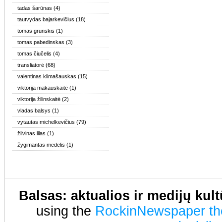
tadas šarūnas
(4)
tautvydas bajarkevičius
(18)
tomas grunskis
(1)
tomas pabedinskas
(3)
tomas čiučelis
(4)
transliatorė
(68)
valentinas klimašauskas
(15)
viktorija makauskaitė
(1)
viktorija žilinskaitė
(2)
vladas balsys
(1)
vytautas michelkevičius
(79)
žilvinas lilas
(1)
žygimantas medelis
(1)
Balsas: aktualios ir medijų kul
using the
RockinNewspaper t