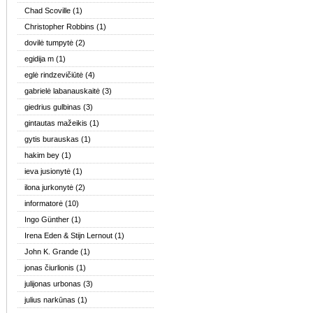
Chad Scoville
(1)
Christopher Robbins
(1)
dovilė tumpytė
(2)
egidija m
(1)
eglė rindzevičiūtė
(4)
gabrielė labanauskaitė
(3)
giedrius gulbinas
(3)
gintautas mažeikis
(1)
gytis burauskas
(1)
hakim bey
(1)
ieva jusionytė
(1)
ilona jurkonytė
(2)
informatorė
(10)
Ingo Günther
(1)
Irena Eden & Stijn Lernout
(1)
John K. Grande
(1)
jonas čiurlionis
(1)
julijonas urbonas
(3)
julius narkūnas
(1)