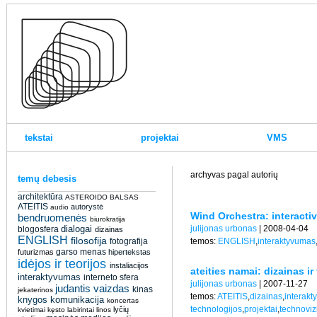
tekstai
projektai
VMS
archyvas pagal autorių
temų debesis
architektūra
ASTEROIDO BALSAS
ATEITIS
autorystė
audio
Wind Orchestra: interactiv
bendruomenės
biurokratija
dialogai
julijonas urbonas
| 2008-04-04
blogosfera
dizainas
ENGLISH
filosofija
fotografija
temos:
ENGLISH
,
interaktyvumas
garso menas
futurizmas
hipertekstas
idėjos ir teorijos
instaliacijos
ateities namai: dizainas i
interaktyvumas
interneto sfera
julijonas urbonas
| 2007-11-27
judantis vaizdas
kinas
jekaterinos
temos:
ATEITIS
,
dizainas
,
interak
knygos
komunikacija
koncertas
technologijos
,
projektai
,
technoviz
lyčių
kvietimai
kęsto
labirintai
linos