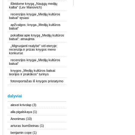
išleidome knygą „Naujųjų medijų
kalba” (Lev Manovich)
recenzijos knygai „Medijų kultūros
balsai” tęsiasi
apžvalgos: knyga „Medijų kultūros
balsai”
pokalbiai apie knygą „Medijų kultūros
balsai”: atnaujinta
„Migruojanti realybė” vėl eteryje:
recenzija ir prizas knygos meno
konkurse
recenzijos knygai „Medijų kultūros
balsai”
knygos „Medijų kultūros balsai:
teorijos ir praktikos” turinys
fotoreportažas iš knygos pristatymo
dalyviai
alexei krivolap
(3)
alla pigalskaya
(1)
Anonimas
(10)
arturas bumšteinas
(1)
benjamin cope
(1)