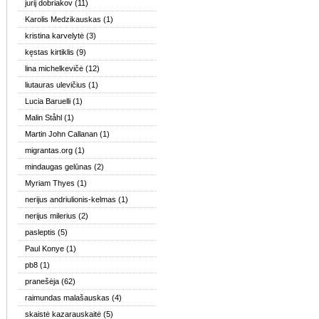
jurij dobriakov
(11)
Karolis Medzikauskas
(1)
kristina karvelytė
(3)
kęstas kirtiklis
(9)
lina michelkevičė
(12)
liutauras ulevičius
(1)
Lucia Baruelli
(1)
Malin Ståhl
(1)
Martin John Callanan
(1)
migrantas.org
(1)
mindaugas gelūnas
(2)
Myriam Thyes
(1)
nerijus andriulionis-kelmas
(1)
nerijus milerius
(2)
pasleptis
(5)
Paul Konye
(1)
pb8
(1)
pranešėja
(62)
raimundas malašauskas
(4)
skaistė kazarauskaitė
(5)