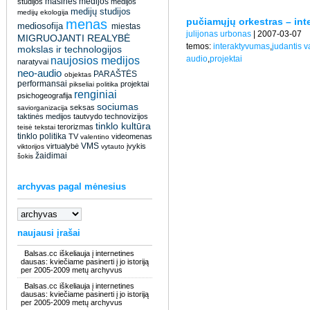
masinės medijos
studijos
medijos
medijų studijos
medijų ekologija
pučiamųjų orkestras – inte
menas
mediosofija
miestas
julijonas urbonas
| 2007-03-07
MIGRUOJANTI REALYBĖ
temos:
interaktyvumas
,
judantis v
mokslas ir technologijos
audio
,
projektai
naujosios medijos
naratyvai
neo-audio
PARAŠTĖS
objektas
performansai
projektai
pikseliai
politika
renginiai
psichogeografija
sociumas
seksas
saviorganizacija
taktinės medijos
tautvydo
technovizijos
tinklo kultūra
terorizmas
teisė
tekstai
tinklo politika
TV
videomenas
valentino
VMS
virtualybė
įvykis
viktorijos
vytauto
žaidimai
šokis
archyvas pagal mėnesius
naujausi įrašai
Balsas.cc iškeliauja į internetines
dausas: kviečiame pasinerti į jo istoriją
per 2005-2009 metų archyvus
Balsas.cc iškeliauja į internetines
dausas: kviečiame pasinerti į jo istoriją
per 2005-2009 metų archyvus