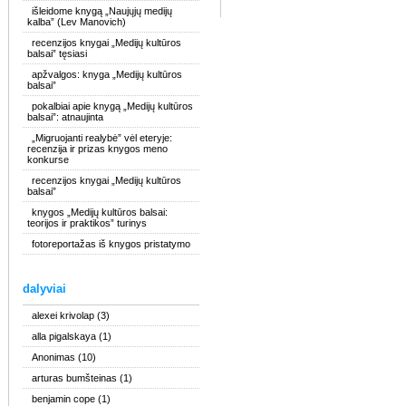
išleidome knygą „Naujųjų medijų
kalba” (Lev Manovich)
recenzijos knygai „Medijų kultūros
balsai” tęsiasi
apžvalgos: knyga „Medijų kultūros
balsai”
pokalbiai apie knygą „Medijų kultūros
balsai”: atnaujinta
„Migruojanti realybė” vėl eteryje:
recenzija ir prizas knygos meno
konkurse
recenzijos knygai „Medijų kultūros
balsai”
knygos „Medijų kultūros balsai:
teorijos ir praktikos” turinys
fotoreportažas iš knygos pristatymo
dalyviai
alexei krivolap
(3)
alla pigalskaya
(1)
Anonimas
(10)
arturas bumšteinas
(1)
benjamin cope
(1)