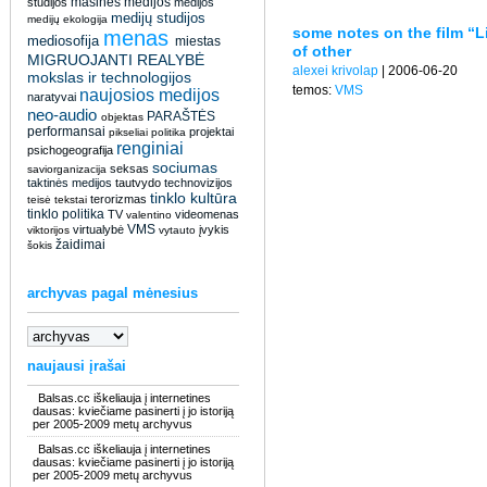
masinės medijos
studijos
medijos
medijų studijos
medijų ekologija
some notes on the film “Li
menas
mediosofija
miestas
of other
MIGRUOJANTI REALYBĖ
alexei krivolap
| 2006-06-20
mokslas ir technologijos
temos:
VMS
naujosios medijos
naratyvai
neo-audio
PARAŠTĖS
objektas
performansai
projektai
pikseliai
politika
renginiai
psichogeografija
sociumas
seksas
saviorganizacija
taktinės medijos
tautvydo
technovizijos
tinklo kultūra
terorizmas
teisė
tekstai
tinklo politika
TV
videomenas
valentino
VMS
virtualybė
įvykis
viktorijos
vytauto
žaidimai
šokis
archyvas pagal mėnesius
naujausi įrašai
Balsas.cc iškeliauja į internetines
dausas: kviečiame pasinerti į jo istoriją
per 2005-2009 metų archyvus
Balsas.cc iškeliauja į internetines
dausas: kviečiame pasinerti į jo istoriją
per 2005-2009 metų archyvus