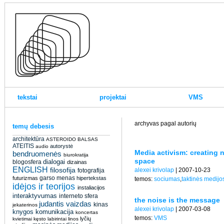
tekstai
projektai
VMS
archyvas pagal autorių
temų debesis
architektūra
ASTEROIDO BALSAS
ATEITIS
autorystė
audio
Media activism: creating n
bendruomenės
biurokratija
space
dialogai
blogosfera
dizainas
ENGLISH
filosofija
alexei krivolap
| 2007-10-23
fotografija
garso menas
futurizmas
hipertekstas
temos:
sociumas
,
taktinės medijo
idėjos ir teorijos
instaliacijos
interaktyvumas
interneto sfera
the noise is the message
judantis vaizdas
kinas
jekaterinos
alexei krivolap
| 2007-03-08
knygos
komunikacija
koncertas
temos:
VMS
lyčių
kvietimai
kęsto
labirintai
linos