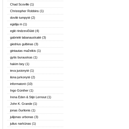
Chad Scoville
(1)
Christopher Robbins
(1)
dovilė tumpytė
(2)
egidija m
(1)
eglė rindzevičiūtė
(4)
gabrielė labanauskaitė
(3)
giedrius gulbinas
(3)
gintautas mažeikis
(1)
gytis burauskas
(1)
hakim bey
(1)
ieva jusionytė
(1)
ilona jurkonytė
(2)
informatorė
(10)
Ingo Günther
(1)
Irena Eden & Stijn Lernout
(1)
John K. Grande
(1)
jonas čiurlionis
(1)
julijonas urbonas
(3)
julius narkūnas
(1)