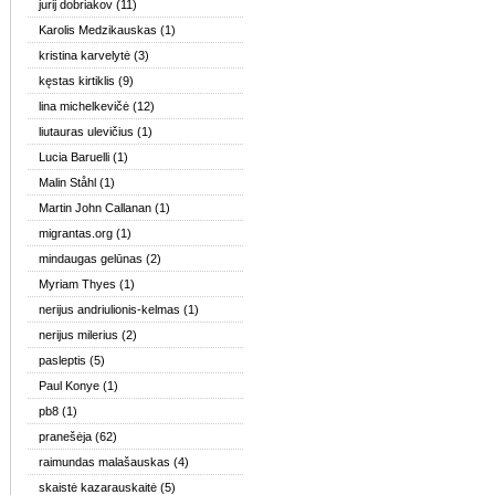
jurij dobriakov
(11)
Karolis Medzikauskas
(1)
kristina karvelytė
(3)
kęstas kirtiklis
(9)
lina michelkevičė
(12)
liutauras ulevičius
(1)
Lucia Baruelli
(1)
Malin Ståhl
(1)
Martin John Callanan
(1)
migrantas.org
(1)
mindaugas gelūnas
(2)
Myriam Thyes
(1)
nerijus andriulionis-kelmas
(1)
nerijus milerius
(2)
pasleptis
(5)
Paul Konye
(1)
pb8
(1)
pranešėja
(62)
raimundas malašauskas
(4)
skaistė kazarauskaitė
(5)