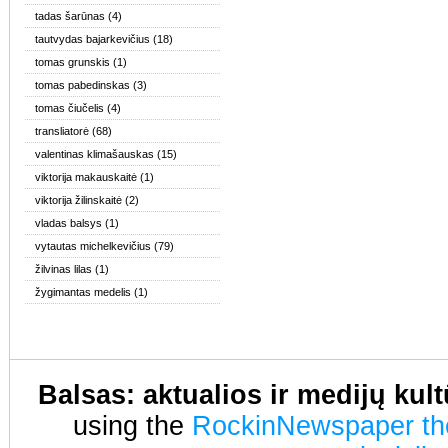
tadas šarūnas
(4)
tautvydas bajarkevičius
(18)
tomas grunskis
(1)
tomas pabedinskas
(3)
tomas čiučelis
(4)
transliatorė
(68)
valentinas klimašauskas
(15)
viktorija makauskaitė
(1)
viktorija žilinskaitė
(2)
vladas balsys
(1)
vytautas michelkevičius
(79)
žilvinas lilas
(1)
žygimantas medelis
(1)
Balsas: aktualios ir medijų kul
using the
RockinNewspaper t