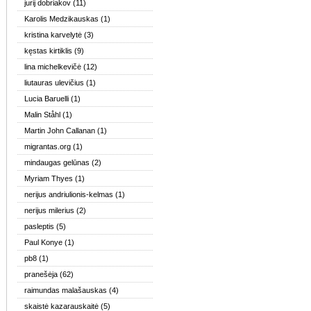
jurij dobriakov
(11)
Karolis Medzikauskas
(1)
kristina karvelytė
(3)
kęstas kirtiklis
(9)
lina michelkevičė
(12)
liutauras ulevičius
(1)
Lucia Baruelli
(1)
Malin Ståhl
(1)
Martin John Callanan
(1)
migrantas.org
(1)
mindaugas gelūnas
(2)
Myriam Thyes
(1)
nerijus andriulionis-kelmas
(1)
nerijus milerius
(2)
pasleptis
(5)
Paul Konye
(1)
pb8
(1)
pranešėja
(62)
raimundas malašauskas
(4)
skaistė kazarauskaitė
(5)