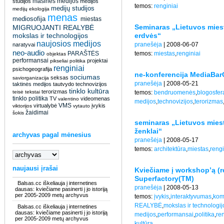
masinės medijos
studijos
medijos
temos:
renginiai
medijų studijos
medijų ekologija
menas
mediosofija
miestas
Seminaras „Lietuvos miesta
MIGRUOJANTI REALYBĖ
mokslas ir technologijos
erdvės“
naujosios medijos
pranešėja
| 2008-06-07
naratyvai
neo-audio
PARAŠTĖS
temos:
miestas
,
renginiai
objektas
performansai
projektai
pikseliai
politika
renginiai
psichogeografija
ne-konferencija MediaBarC
sociumas
seksas
saviorganizacija
pranešėja
| 2008-05-21
taktinės medijos
tautvydo
technovizijos
tinklo kultūra
terorizmas
teisė
tekstai
temos:
bendruomenės
,
blogosfer
tinklo politika
TV
videomenas
valentino
medijos
,
technovizijos
,
terorizmas
VMS
virtualybė
įvykis
viktorijos
vytauto
žaidimai
šokis
seminaras „Lietuvos miestai
ženklai“
archyvas pagal mėnesius
pranešėja
| 2008-05-17
temos:
architektūra
,
miestas
,
rengi
naujausi įrašai
Kviečiame į workshop’ą (reg
Superfactory(TM)
Balsas.cc iškeliauja į internetines
pranešėja
| 2008-05-13
dausas: kviečiame pasinerti į jo istoriją
per 2005-2009 metų archyvus
temos:
įvykis
,
interaktyvumas
,
kom
REALYBĖ
,
mokslas ir technologij
Balsas.cc iškeliauja į internetines
dausas: kviečiame pasinerti į jo istoriją
medijos
,
performansai
,
politika
,
ren
per 2005-2009 metų archyvus
kultūra