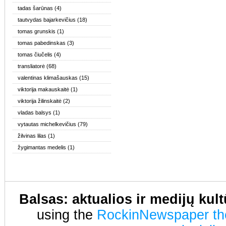
tadas šarūnas
(4)
tautvydas bajarkevičius
(18)
tomas grunskis
(1)
tomas pabedinskas
(3)
tomas čiučelis
(4)
transliatorė
(68)
valentinas klimašauskas
(15)
viktorija makauskaitė
(1)
viktorija žilinskaitė
(2)
vladas balsys
(1)
vytautas michelkevičius
(79)
žilvinas lilas
(1)
žygimantas medelis
(1)
Balsas: aktualios ir medijų kul
using the
RockinNewspaper t