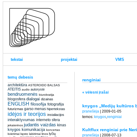
tekstai
projektai
VMS
temų debesis
renginiai
architektūra
ASTEROIDO BALSAS
ATEITIS
autorystė
audio
« vėlesni įrašai
bendruomenės
biurokratija
dialogai
blogosfera
dizainas
ENGLISH
filosofija
fotografija
knygos „Medijų kultūros b
garso menas
futurizmas
hipertekstas
pranešėja
| 2009-01-05
idėjos ir teorijos
instaliacijos
temos:
knygos
,
renginiai
interaktyvumas
interneto sfera
judantis vaizdas
kinas
jekaterinos
knygos
komunikacija
Kultflux renginiai prie Ner
koncertas
lyčių
kvietimai
kęsto
labirintai
linos
pranešėja
| 2008-07-13