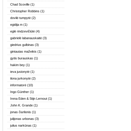
Chad Scoville
(1)
Christopher Robbins
(1)
dovilė tumpytė
(2)
egidija m
(1)
eglė rindzevičiūtė
(4)
gabrielė labanauskaitė
(3)
giedrius gulbinas
(3)
gintautas mažeikis
(1)
gytis burauskas
(1)
hakim bey
(1)
ieva jusionytė
(1)
ilona jurkonytė
(2)
informatorė
(10)
Ingo Günther
(1)
Irena Eden & Stijn Lernout
(1)
John K. Grande
(1)
jonas čiurlionis
(1)
julijonas urbonas
(3)
julius narkūnas
(1)