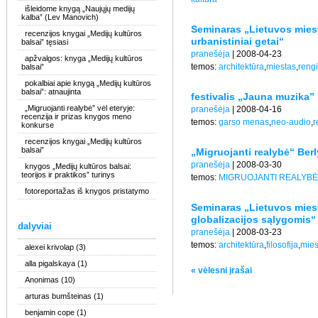
išleidome knygą „Naujųjų medijų
kalba” (Lev Manovich)
Seminaras „Lietuvos miesta
recenzijos knygai „Medijų kultūros
urbanistiniai getai“
balsai” tęsiasi
pranešėja
| 2008-04-23
apžvalgos: knyga „Medijų kultūros
temos:
architektūra
,
miestas
,
rengi
balsai”
pokalbiai apie knygą „Medijų kultūros
balsai”: atnaujinta
festivalis „Jauna muzika”
„Migruojanti realybė” vėl eteryje:
pranešėja
| 2008-04-16
recenzija ir prizas knygos meno
temos:
garso menas
,
neo-audio
,
r
konkurse
recenzijos knygai „Medijų kultūros
balsai”
„Migruojanti realybė“ Ber
pranešėja
| 2008-03-30
knygos „Medijų kultūros balsai:
teorijos ir praktikos” turinys
temos:
MIGRUOJANTI REALYBĖ
fotoreportažas iš knygos pristatymo
Seminaras „Lietuvos miesta
globalizacijos sąlygomis“
dalyviai
pranešėja
| 2008-03-23
temos:
architektūra
,
filosofija
,
mies
alexei krivolap
(3)
alla pigalskaya
(1)
« vėlesni įrašai
Anonimas
(10)
arturas bumšteinas
(1)
benjamin cope
(1)