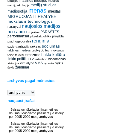
masinės medijos
studijos
medijos
medijų studijos
medijų ekologija
menas
mediosofija
miestas
MIGRUOJANTI REALYBĖ
mokslas ir technologijos
naujosios medijos
naratyvai
neo-audio
PARAŠTĖS
objektas
performansai
projektai
pikseliai
politika
renginiai
psichogeografija
sociumas
seksas
saviorganizacija
taktinės medijos
tautvydo
technovizijos
tinklo kultūra
terorizmas
teisė
tekstai
tinklo politika
TV
videomenas
valentino
VMS
virtualybė
įvykis
viktorijos
vytauto
žaidimai
šokis
archyvas pagal mėnesius
naujausi įrašai
Balsas.cc iškeliauja į internetines
dausas: kviečiame pasinerti į jo istoriją
per 2005-2009 metų archyvus
Balsas.cc iškeliauja į internetines
dausas: kviečiame pasinerti į jo istoriją
per 2005-2009 metų archyvus