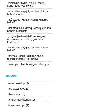
išleidome knygą „Naujųjų medijų
kalba” (Lev Manovich)
recenzijos knygai „Medijų kultūros
balsai” tęsiasi
apžvalgos: knyga „Medijų kultūros
balsai”
pokalbiai apie knygą „Medijų kultūros
balsai”: atnaujinta
„Migruojanti realybė” vėl eteryje:
recenzija ir prizas knygos meno
konkurse
recenzijos knygai „Medijų kultūros
balsai”
knygos „Medijų kultūros balsai:
teorijos ir praktikos” turinys
fotoreportažas iš knygos pristatymo
dalyviai
alexei krivolap
(3)
alla pigalskaya
(1)
Anonimas
(10)
arturas bumšteinas
(1)
benjamin cope
(1)