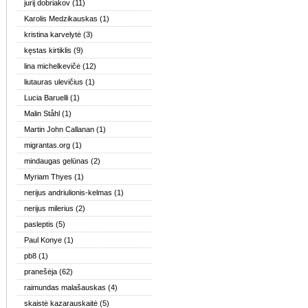
jurij dobriakov
(11)
Karolis Medzikauskas
(1)
kristina karvelytė
(3)
kęstas kirtiklis
(9)
lina michelkevičė
(12)
liutauras ulevičius
(1)
Lucia Baruelli
(1)
Malin Ståhl
(1)
Martin John Callanan
(1)
migrantas.org
(1)
mindaugas gelūnas
(2)
Myriam Thyes
(1)
nerijus andriulionis-kelmas
(1)
nerijus milerius
(2)
pasleptis
(5)
Paul Konye
(1)
pb8
(1)
pranešėja
(62)
raimundas malašauskas
(4)
skaistė kazarauskaitė
(5)