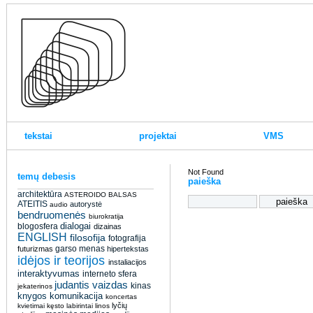
tekstai
projektai
VMS
Not Found
temų debesis
paieška
architektūra
ASTEROIDO BALSAS
ATEITIS
autorystė
audio
bendruomenės
biurokratija
dialogai
blogosfera
dizainas
ENGLISH
filosofija
fotografija
garso menas
futurizmas
hipertekstas
idėjos ir teorijos
instaliacijos
interaktyvumas
interneto sfera
judantis vaizdas
kinas
jekaterinos
knygos
komunikacija
koncertas
lyčių
kvietimai
kęsto
labirintai
linos