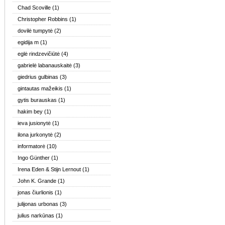
Chad Scoville
(1)
Christopher Robbins
(1)
dovilė tumpytė
(2)
egidija m
(1)
eglė rindzevičiūtė
(4)
gabrielė labanauskaitė
(3)
giedrius gulbinas
(3)
gintautas mažeikis
(1)
gytis burauskas
(1)
hakim bey
(1)
ieva jusionytė
(1)
ilona jurkonytė
(2)
informatorė
(10)
Ingo Günther
(1)
Irena Eden & Stijn Lernout
(1)
John K. Grande
(1)
jonas čiurlionis
(1)
julijonas urbonas
(3)
julius narkūnas
(1)