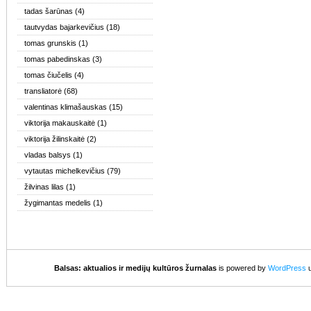
tadas šarūnas
(4)
tautvydas bajarkevičius
(18)
tomas grunskis
(1)
tomas pabedinskas
(3)
tomas čiučelis
(4)
transliatorė
(68)
valentinas klimašauskas
(15)
viktorija makauskaitė
(1)
viktorija žilinskaitė
(2)
vladas balsys
(1)
vytautas michelkevičius
(79)
žilvinas lilas
(1)
žygimantas medelis
(1)
Balsas: aktualios ir medijų kultūros žurnalas
is powered by
WordPress
u