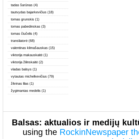
tadas šarūnas
(4)
tautvydas bajarkevičius
(18)
tomas grunskis
(1)
tomas pabedinskas
(3)
tomas čiučelis
(4)
transliatorė
(68)
valentinas klimašauskas
(15)
viktorija makauskaitė
(1)
viktorija žilinskaitė
(2)
vladas balsys
(1)
vytautas michelkevičius
(79)
žilvinas lilas
(1)
žygimantas medelis
(1)
Balsas: aktualios ir medijų kul
using the
RockinNewspaper t