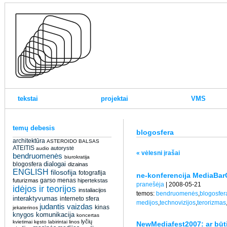
tekstai
projektai
VMS
temų debesis
blogosfera
architektūra
ASTEROIDO BALSAS
ATEITIS
autorystė
audio
« vėlesni įrašai
bendruomenės
biurokratija
dialogai
blogosfera
dizainas
ENGLISH
filosofija
fotografija
ne-konferencija MediaBarC
garso menas
futurizmas
hipertekstas
pranešėja
| 2008-05-21
idėjos ir teorijos
instaliacijos
temos:
bendruomenės
,
blogosfer
interaktyvumas
interneto sfera
medijos
,
technovizijos
,
terorizmas
judantis vaizdas
kinas
jekaterinos
knygos
komunikacija
koncertas
lyčių
kvietimai
kęsto
labirintai
linos
NewMediafest2007: ar būtin