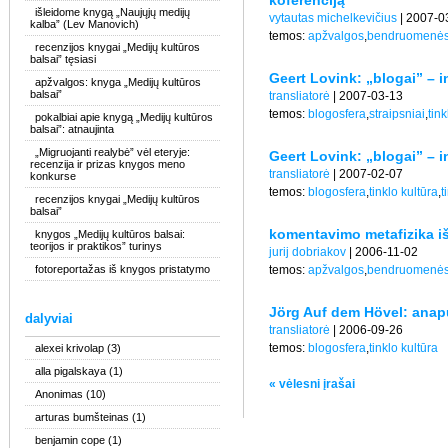
koferenciją
išleidome knygą „Naujųjų medijų
vytautas michelkevičius
| 2007-0
kalba” (Lev Manovich)
temos:
apžvalgos
,
bendruomenė
recenzijos knygai „Medijų kultūros
balsai” tęsiasi
Geert Lovink: „blogai” – in
apžvalgos: knyga „Medijų kultūros
balsai”
transliatorė
| 2007-03-13
temos:
blogosfera
,
straipsniai
,
tink
pokalbiai apie knygą „Medijų kultūros
balsai”: atnaujinta
„Migruojanti realybė” vėl eteryje:
Geert Lovink: „blogai” – in
recenzija ir prizas knygos meno
transliatorė
| 2007-02-07
konkurse
temos:
blogosfera
,
tinklo kultūra
,
t
recenzijos knygai „Medijų kultūros
balsai”
komentavimo metafizika iš
knygos „Medijų kultūros balsai:
teorijos ir praktikos” turinys
jurij dobriakov
| 2006-11-02
fotoreportažas iš knygos pristatymo
temos:
apžvalgos
,
bendruomenė
Jörg Auf dem Hövel: anapu
dalyviai
transliatorė
| 2006-09-26
temos:
blogosfera
,
tinklo kultūra
alexei krivolap
(3)
alla pigalskaya
(1)
« vėlesni įrašai
Anonimas
(10)
arturas bumšteinas
(1)
benjamin cope
(1)