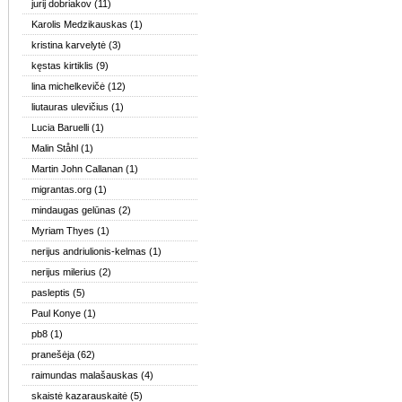
jurij dobriakov
(11)
Karolis Medzikauskas
(1)
kristina karvelytė
(3)
kęstas kirtiklis
(9)
lina michelkevičė
(12)
liutauras ulevičius
(1)
Lucia Baruelli
(1)
Malin Ståhl
(1)
Martin John Callanan
(1)
migrantas.org
(1)
mindaugas gelūnas
(2)
Myriam Thyes
(1)
nerijus andriulionis-kelmas
(1)
nerijus milerius
(2)
pasleptis
(5)
Paul Konye
(1)
pb8
(1)
pranešėja
(62)
raimundas malašauskas
(4)
skaistė kazarauskaitė
(5)