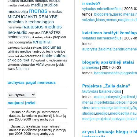
masinės medijos
studijos
medijos
ir erdvė?
medijų studijos
medijų ekologija
vytautas michelkevičius
| 2008-0
menas
mediosofija
miestas
temos:
blogosfera
,
garso menas
,
MIGRUOJANTI REALYBĖ
vaizdas
,
kinas
,
menas
,
naujienos
,
t
mokslas ir technologijos
naujosios medijos
naratyvai
neo-audio
kvietimas braižyti žemėlapi
PARAŠTĖS
objektas
performansai
projektai
pikseliai
politika
vytautas michelkevičius
| 2007-0
renginiai
psichogeografija
temos:
sociumas
seksas
saviorganizacija
autorystė
,
žaidimai
,
bendruomenė
taktinės medijos
tautvydo
technovizijos
tinklo kultūra
terorizmas
teisė
tekstai
tinklo politika
TV
videomenas
valentino
blogerių apskritieji stalai
VMS
virtualybė
įvykis
viktorijos
vytauto
pranešėja
| 2007-04-23
žaidimai
šokis
temos:
bendruomenės
,
blogosfer
archyvas pagal mėnesius
Projektas „Žalia daina”
tautvydas bajarkevičius
|
temos:
audio
,
autorystė
,
žaidimai
,
menas
,
hipertekstas
,
idėjos ir teor
naujausi įrašai
sfera
,
komunikacija
,
labirintai
,
lyči
Balsas.cc iškeliauja į internetines
studijos
,
medijos
,
mediosofija
,
nau
dausas: kviečiame pasinerti į jo istoriją
medijos
,
projektai
,
tautvydo
,
tinklo
per 2005-2009 metų archyvus
Balsas.cc iškeliauja į internetines
dausas: kviečiame pasinerti į jo istoriją
ar yra Lietuvoje blogų ir 
per 2005-2009 metų archyvus