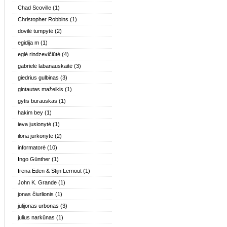
Chad Scoville
(1)
Christopher Robbins
(1)
dovilė tumpytė
(2)
egidija m
(1)
eglė rindzevičiūtė
(4)
gabrielė labanauskaitė
(3)
giedrius gulbinas
(3)
gintautas mažeikis
(1)
gytis burauskas
(1)
hakim bey
(1)
ieva jusionytė
(1)
ilona jurkonytė
(2)
informatorė
(10)
Ingo Günther
(1)
Irena Eden & Stijn Lernout
(1)
John K. Grande
(1)
jonas čiurlionis
(1)
julijonas urbonas
(3)
julius narkūnas
(1)