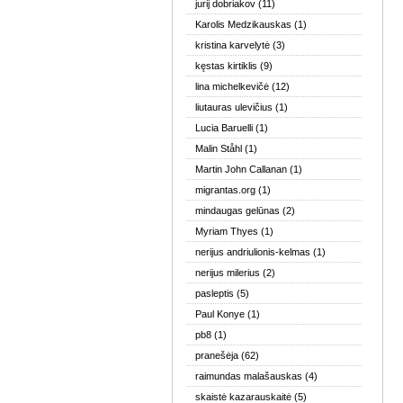
jurij dobriakov
(11)
Karolis Medzikauskas
(1)
kristina karvelytė
(3)
kęstas kirtiklis
(9)
lina michelkevičė
(12)
liutauras ulevičius
(1)
Lucia Baruelli
(1)
Malin Ståhl
(1)
Martin John Callanan
(1)
migrantas.org
(1)
mindaugas gelūnas
(2)
Myriam Thyes
(1)
nerijus andriulionis-kelmas
(1)
nerijus milerius
(2)
pasleptis
(5)
Paul Konye
(1)
pb8
(1)
pranešėja
(62)
raimundas malašauskas
(4)
skaistė kazarauskaitė
(5)