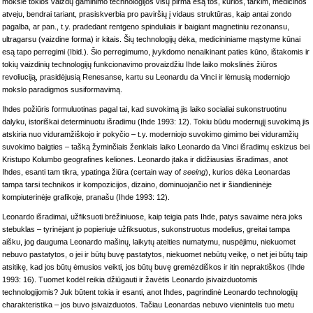
moksle tokios vaizdų gaminimo technologijos visų pirma esą tos, kurios, tarkim, medicinos
atveju, bendrai tariant, prasiskverbia pro paviršių į vidaus struktūras, kaip antai zondo
pagalba, ar pan., t.y. pradedant rentgeno spinduliais ir baigiant magnetiniu rezonansu,
ultragarsu (vaizdine forma) ir kitais. Šių technologijų dėka, medicininiame mąstyme kūnai
esą tapo perregimi (Ibid.). Šio perregimumo, įvykdomo nenaikinant paties kūno, ištakomis ir
tokių vaizdinių technologijų funkcionavimo provaizdžiu Ihde laiko mokslinės žiūros
revoliuciją, prasidėjusią Renesanse, kartu su Leonardu da Vinci ir lėmusią moderniojo
mokslo paradigmos susiformavimą.
Ihdes požiūris formuluotinas pagal tai, kad suvokimą jis laiko socialiai sukonstruotinu
dalyku, istoriškai determinuotu išradimu (Ihde 1993: 12). Tokiu būdu modernųjį suvokimą jis
atskiria nuo viduramžiškojo ir pokyčio – t.y. moderniojo suvokimo gimimo bei viduramžių
suvokimo baigties – tašką žyminčiais ženklais laiko Leonardo da Vinci išradimų eskizus bei
Kristupo Kolumbo geografines keliones. Leonardo įtaka ir didžiausias išradimas, anot
Ihdes, esanti tam tikra, ypatinga žiūra (certain way of
seeing
), kurios dėka Leonardas
tampa tarsi technikos ir kompozicijos, dizaino, dominuojančio net ir šiandieninėje
kompiuterinėje grafikoje, pranašu (Ihde 1993: 12).
Leonardo išradimai, užfiksuoti brėžiniuose, kaip teigia pats Ihde, patys savaime nėra joks
stebuklas – tyrinėjant jo popieriuje užfiksuotus, sukonstruotus modelius, greitai tampa
aišku, jog dauguma Leonardo mašinų, laikytų ateities numatymu, nuspėjimu, niekuomet
nebuvo pastatytos, o jei ir būtų buvę pastatytos, niekuomet nebūtų veikę, o net jei būtų taip
atsitikę, kad jos būtų ėmusios veikti, jos būtų buvę gremėzdiškos ir itin nepraktiškos (Ihde
1993: 16). Tuomet kodėl reikia džiūgauti ir žavėtis Leonardo įsivaizduotomis
technologijomis? Juk būtent tokia ir esanti, anot Ihdes, pagrindinė Leonardo technologijų
charakteristika – jos buvo įsivaizduotos. Tačiau Leonardas nebuvo vienintelis tuo metu