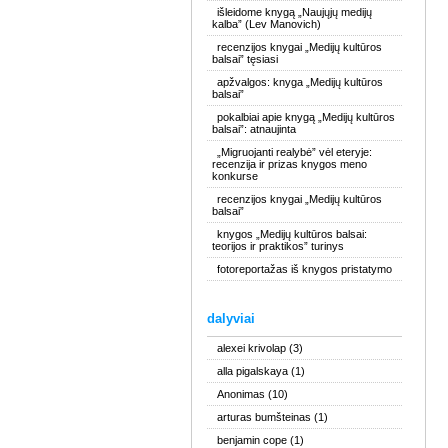
išleidome knygą „Naujųjų medijų
kalba” (Lev Manovich)
recenzijos knygai „Medijų kultūros
balsai” tęsiasi
apžvalgos: knyga „Medijų kultūros
balsai”
pokalbiai apie knygą „Medijų kultūros
balsai”: atnaujinta
„Migruojanti realybė” vėl eteryje:
recenzija ir prizas knygos meno
konkurse
recenzijos knygai „Medijų kultūros
balsai”
knygos „Medijų kultūros balsai:
teorijos ir praktikos” turinys
fotoreportažas iš knygos pristatymo
dalyviai
alexei krivolap
(3)
alla pigalskaya
(1)
Anonimas
(10)
arturas bumšteinas
(1)
benjamin cope
(1)