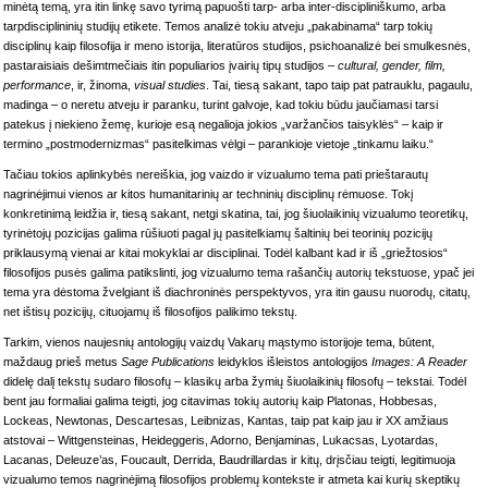
minėtą temą, yra itin linkę savo tyrimą papuošti tarp- arba inter-discipliniškumo, arba
tarpdisciplininių studijų etikete.
Temos analizė tokiu atveju „pakabinama“ tarp tokių
disciplinų kaip filosofija ir meno istorija, literatūros studijos, psichoanalizė bei smulkesnės,
pastaraisiais dešimtmečiais itin populiarios įvairių tipų studijos –
cultural, gender, film,
performance
, ir, žinoma,
visual studies
. Tai, tiesą sakant, tapo taip pat patrauklu, pagaulu,
madinga – o neretu atveju ir paranku, turint galvoje, kad tokiu būdu jaučiamasi tarsi
patekus į niekieno žemę, kurioje esą negalioja jokios „varžančios taisyklės“ – kaip ir
termino „postmodernizmas“ pasitelkimas vėlgi – parankioje vietoje „tinkamu laiku.“
Tačiau tokios aplinkybės nereiškia, jog vaizdo ir vizualumo tema pati prieštarautų
nagrinėjimui vienos ar kitos humanitarinių ar techninių disciplinų rėmuose. Tokį
konkretinimą leidžia ir, tiesą sakant, netgi skatina, tai, jog šiuolaikinių vizualumo teoretikų,
tyrinėtojų pozicijas galima rūšiuoti pagal jų pasitelkiamų šaltinių bei teorinių pozicijų
priklausymą vienai ar kitai mokyklai ar disciplinai. Todėl kalbant kad ir iš „griežtosios“
filosofijos pusės galima patikslinti, jog vizualumo tema rašančių autorių tekstuose, ypač jei
tema yra dėstoma žvelgiant iš diachroninės perspektyvos, yra itin gausu nuorodų, citatų,
net ištisų pozicijų, cituojamų iš filosofijos palikimo tekstų.
Tarkim, vienos naujesnių antologijų vaizdų Vakarų mąstymo istorijoje tema, būtent,
maždaug prieš metus
Sage Publications
leidyklos išleistos antologijos
Images: A Reader
didelę dalį tekstų sudaro filosofų – klasikų arba žymių šiuolaikinių filosofų – tekstai. Todėl
bent jau formaliai galima teigti, jog citavimas tokių autorių kaip Platonas, Hobbesas,
Lockeas, Newtonas, Descartesas, Leibnizas, Kantas, taip pat kaip jau ir XX amžiaus
atstovai – Wittgensteinas, Heideggeris, Adorno, Benjaminas, Lukacsas, Lyotardas,
Lacanas, Deleuze’as, Foucault, Derrida, Baudrillardas ir kitų, drįsčiau teigti, legitimuoja
vizualumo temos nagrinėjimą filosofijos problemų kontekste ir atmeta kai kurių skeptikų