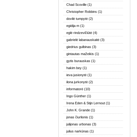
Chad Scoville
(1)
Christopher Robbins
(1)
dovilė tumpytė
(2)
egidija m
(1)
eglė rindzevičiūtė
(4)
gabrielė labanauskaitė
(3)
giedrius gulbinas
(3)
gintautas mažeikis
(1)
gytis burauskas
(1)
hakim bey
(1)
ieva jusionytė
(1)
ilona jurkonytė
(2)
informatorė
(10)
Ingo Günther
(1)
Irena Eden & Stijn Lernout
(1)
John K. Grande
(1)
jonas čiurlionis
(1)
julijonas urbonas
(3)
julius narkūnas
(1)