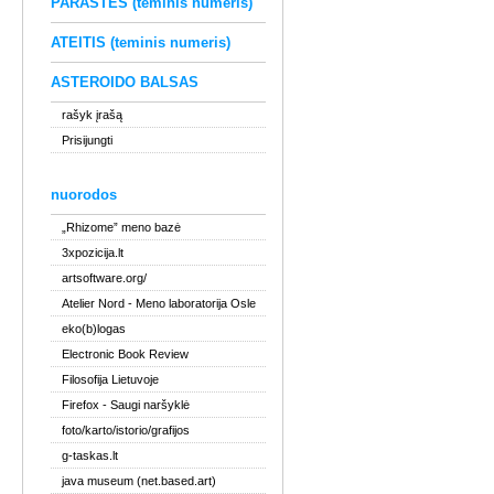
PARAŠTĖS (teminis numeris)
ATEITIS (teminis numeris)
ASTEROIDO BALSAS
rašyk įrašą
Prisijungti
nuorodos
„Rhizome” meno bazė
3xpozicija.lt
artsoftware.org/
Atelier Nord
- Meno laboratorija Osle
eko(b)logas
Electronic Book Review
Filosofija Lietuvoje
Firefox
- Saugi naršyklė
foto/karto/istorio/grafijos
g-taskas.lt
java museum (net.based.art)