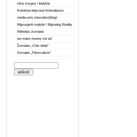
kitos knygos / leidykla
Kvietimai dalyvauti festivaliuose
media-arts-education(blog)
Migruojanti realybė / Migrating Reality
NMediac žurnalas
we make money not art
Žurnalas „Chto delat”
žurnalas „Fibreculture”