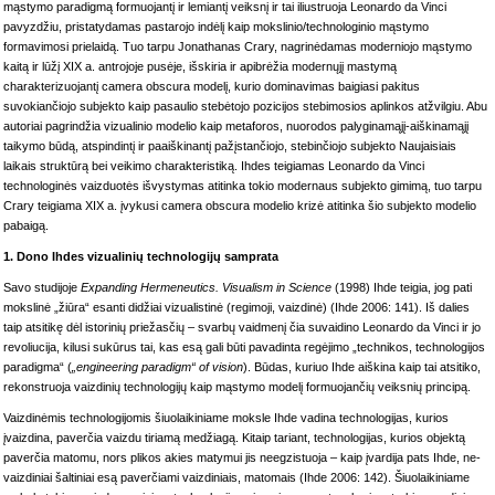
mąstymo paradigmą formuojantį ir lemiantį veiksnį ir tai iliustruoja Leonardo da Vinci
pavyzdžiu, pristatydamas pastarojo indėlį kaip mokslinio/technologinio mąstymo
formavimosi prielaidą. Tuo tarpu Jonathanas Crary, nagrinėdamas moderniojo mąstymo
kaitą ir lūžį XIX a. antrojoje pusėje, išskiria ir apibrėžia modernųjį mastymą
charakterizuojantį camera obscura modelį, kurio dominavimas baigiasi pakitus
suvokiančiojo subjekto kaip pasaulio stebėtojo pozicijos stebimosios aplinkos atžvilgiu. Abu
autoriai pagrindžia vizualinio modelio kaip metaforos, nuorodos palyginamąjį-aiškinamąjį
taikymo būdą, atspindintį ir paaiškinantį pažįstančiojo, stebinčiojo subjekto Naujaisiais
laikais struktūrą bei veikimo charakteristiką. Ihdes teigiamas Leonardo da Vinci
technologinės vaizduotės išvystymas atitinka tokio modernaus subjekto gimimą, tuo tarpu
Crary teigiama XIX a. įvykusi camera obscura modelio krizė atitinka šio subjekto modelio
pabaigą.
1. Dono Ihdes vizualinių technologijų samprata
Savo studijoje
Expanding Hermeneutics. Visualism in Science
(1998) Ihde teigia, jog pati
mokslinė „žiūra“ esanti didžiai vizualistinė (regimoji, vaizdinė) (Ihde 2006: 141). Iš dalies
taip atsitikę dėl istorinių priežasčių – svarbų vaidmenį čia suvaidino Leonardo da Vinci ir jo
revoliucija, kilusi sukūrus tai, kas esą gali būti pavadinta regėjimo „technikos, technologijos
paradigma“ (
„engineering paradigm“ of vision
). Būdas, kuriuo Ihde aiškina kaip tai atsitiko,
rekonstruoja vaizdinių technologijų kaip mąstymo modelį formuojančių veiksnių principą.
Vaizdinėmis technologijomis šiuolaikiniame moksle Ihde vadina technologijas, kurios
įvaizdina, paverčia vaizdu tiriamą medžiagą. Kitaip tariant, technologijas, kurios objektą
paverčia matomu, nors plikos akies matymui jis neegzistuoja – kaip įvardija pats Ihde, ne-
vaizdiniai šaltiniai esą paverčiami vaizdiniais, matomais (Ihde 2006: 142). Šiuolaikiniame