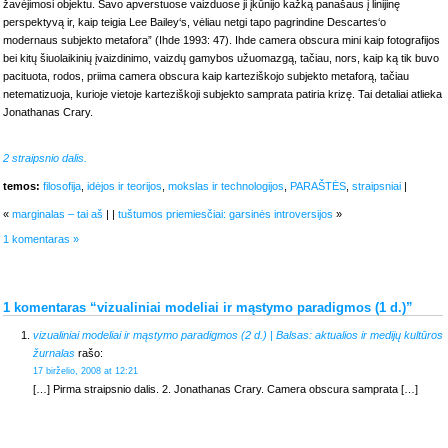
žavėjimosi objektu. Savo apverstuose vaizduose ji įkūnijo kažką panašaus į linijinę
perspektyvą ir, kaip teigia Lee Bailey‘s, vėliau netgi tapo pagrindine Descartes‘o
modernaus subjekto metafora” (Ihde 1993: 47). Ihde camera obscura mini kaip fotografijos
bei kitų šiuolaikinių įvaizdinimo, vaizdų gamybos užuomazgą, tačiau, nors, kaip ką tik buvo
pacituota, rodos, priima camera obscura kaip karteziškojo subjekto metaforą, tačiau
netematizuoja, kurioje vietoje karteziškoji subjekto samprata patiria krizę. Tai detaliai atlieka
Jonathanas Crary.
2 straipsnio dalis.
temos:
filosofija
,
idėjos ir teorijos
,
mokslas ir technologijos
,
PARAŠTĖS
,
straipsniai
|
«
marginalas – tai aš
| |
tuštumos priemiesčiai: garsinės introversijos
»
1 komentaras »
1 komentaras “vizualiniai modeliai ir mąstymo paradigmos (1 d.)”
vizualiniai modeliai ir mąstymo paradigmos (2 d.) | Balsas: aktualios ir medijų kultūros
žurnalas
rašo:
17 birželio, 2008 at 12:21
[…] Pirma straipsnio dalis. 2. Jonathanas Crary. Camera obscura samprata […]