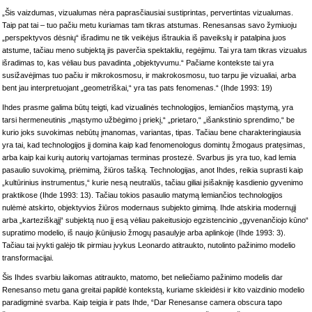
„Šis vaizdumas, vizualumas nėra paprasčiausiai sustiprintas, pervertintas vizualumas.
Taip pat tai – tuo pačiu metu kuriamas tam tikras atstumas. Renesansas savo žymiuoju
„perspektyvos dėsnių“ išradimu ne tik veikėjus ištraukia iš paveikslų ir patalpina juos
atstume, tačiau meno subjektą jis paverčia spektakliu, regėjimu. Tai yra tam tikras vizualus
išradimas to, kas vėliau bus pavadinta „objektyvumu.“ Pačiame kontekste tai yra
susižavėjimas tuo pačiu ir mikrokosmosu, ir makrokosmosu, tuo tarpu jie vizualiai, arba
bent jau interpretuojant „geometriškai,“ yra tas pats fenomenas.“ (Ihde 1993: 19)
Ihdes prasme galima būtų teigti, kad vizualinės technologijos, lemiančios mąstymą, yra
tarsi hermeneutinis „mąstymo užbėgimo į priekį,“ „prietaro,“ „išankstinio sprendimo,“ be
kurio joks suvokimas nebūtų įmanomas, variantas, tipas. Tačiau bene charakteringiausia
yra tai, kad technologijos jį domina kaip kad fenomenologus domintų žmogaus pratęsimas,
arba kaip kai kurių autorių vartojamas terminas prostezė. Svarbus jis yra tuo, kad lemia
pasaulio suvokimą, priėmimą, žiūros tašką. Technologijas, anot Ihdes, reikia suprasti kaip
„kultūrinius instrumentus,“ kurie nesą neutralūs, tačiau giliai įsišakniję kasdienio gyvenimo
praktikose (Ihde 1993: 13). Tačiau tokios pasaulio matymą lemiančios technologijos
nulėmė atskirto, objektyvios žiūros modernaus subjekto gimimą. Ihde atskiria modernųjį
arba „karteziškąjį“ subjektą nuo jį esą vėliau pakeitusiojo egzistencinio „gyvenančiojo kūno“
supratimo modelio, iš naujo įkūnijusio žmogų pasaulyje arba aplinkoje (Ihde 1993: 3).
Tačiau tai įvykti galėjo tik pirmiau įvykus Leonardo atitraukto, nutolinto pažinimo modelio
transformacijai.
Šis Ihdes svarbiu laikomas atitraukto, matomo, bet neliečiamo pažinimo modelis dar
Renesanso metu gana greitai papildė kontekstą, kuriame skleidėsi ir kito vaizdinio modelio
paradigminė svarba. Kaip teigia ir pats Ihde, “Dar Renesanse camera obscura tapo