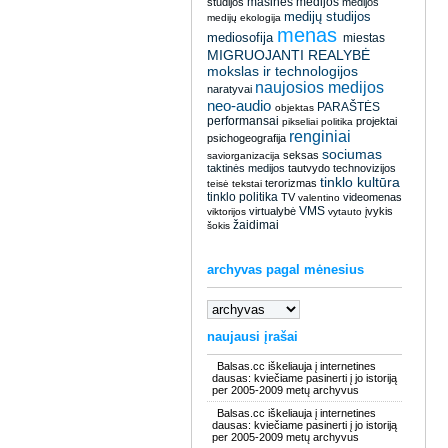
masinės medijos
studijos
medijos
medijų studijos
medijų ekologija
menas
mediosofija
miestas
MIGRUOJANTI REALYBĖ
mokslas ir technologijos
naujosios medijos
naratyvai
neo-audio
PARAŠTĖS
objektas
performansai
projektai
pikseliai
politika
renginiai
psichogeografija
sociumas
seksas
saviorganizacija
taktinės medijos
tautvydo
technovizijos
tinklo kultūra
terorizmas
teisė
tekstai
tinklo politika
TV
videomenas
valentino
VMS
virtualybė
įvykis
viktorijos
vytauto
žaidimai
šokis
archyvas pagal mėnesius
naujausi įrašai
Balsas.cc iškeliauja į internetines
dausas: kviečiame pasinerti į jo istoriją
per 2005-2009 metų archyvus
Balsas.cc iškeliauja į internetines
dausas: kviečiame pasinerti į jo istoriją
per 2005-2009 metų archyvus