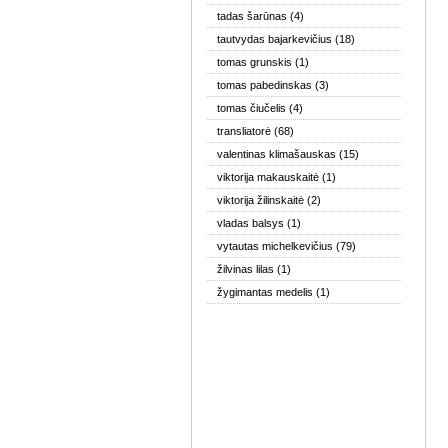
tadas šarūnas
(4)
tautvydas bajarkevičius
(18)
tomas grunskis
(1)
tomas pabedinskas
(3)
tomas čiučelis
(4)
transliatorė
(68)
valentinas klimašauskas
(15)
viktorija makauskaitė
(1)
viktorija žilinskaitė
(2)
vladas balsys
(1)
vytautas michelkevičius
(79)
žilvinas lilas
(1)
žygimantas medelis
(1)