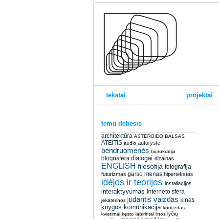
tekstai
projektai
temų debesis
architektūra
ASTEROIDO BALSAS
ATEITIS
autorystė
audio
bendruomenės
biurokratija
dialogai
blogosfera
dizainas
ENGLISH
filosofija
fotografija
garso menas
futurizmas
hipertekstas
idėjos ir teorijos
instaliacijos
interaktyvumas
interneto sfera
judantis vaizdas
kinas
jekaterinos
knygos
komunikacija
koncertas
lyčių
kvietimai
kęsto
labirintai
linos