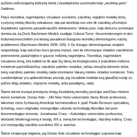
požiūriu neišvengiamą būtinybę leistis į tarpdalykinius postmoderniojo „anything goes“
žaidimus.
Patys teoretikai, nagrinėjantys vizualaus suvokimo, vaizdinių, regėjimo modelių temų
vystymą minėtų filosofų veikaluose, taip pat atsiriboja nuo vien tik vaizdinių užtvindyto
šiuolaikinės sąmonės pasaulėvaizdžio deklaravimo. Veikiau juos, kaip diskurso tyrinėtojus
domina tai, ką Doris Bachmann-Medick studijoje
Cultural Turns: Neuorientierungen in den
Kulturwissenschaften
yra tiesiog pavadinusi išaugusiu teoretikų dėmesingumu vaizdų
problemoms (Bachmann-Medick 2006: 329). Ir šis išaugęs dėmesingumas anaiptol
neapsiriboja, kaip anksčiau buvo įprasta manyti, vien tik informacijos sklaidos vaizdinėmis
priemonėmis padažnėjimo ir gausos reiškinių nagrinėjimu. Teoretikai, nagrinėdami
vizualumo temą, ima kalbėti ne tik apie šių dienų technologizuotos ir įvaizdintos kultūros
kontekste pasireiškiančius vaizdinės patirties modelius, tačiau nemažai dėmesio skiria
tokių vaizdinės patirties modelių raidai istoriniame Vakarų minties sklaidos kontekste. Toks
susidomėjimas yra apibendrintinas pozicija, jog vizualiniai modeliai esą glaudžiai susiję su
pačios idėjų sklaidos, mąstymo modelių, arba paradigmų, raida.
Šiame tekste trumpai pristatysiu dviejų šiuolaikinių teoretikų pozicijas aukščiau minėtos
temos kontekste. Donas Ihde – JAV New Yorko universiteto Stony Brook profesorius,
laikomas vienu žymiausių Amerikoje hermeneutikos ir ypač Paulio Ricoeuro specialistų,
tyrinėtojų, savo originalias monografijas rašantis technologijų filosofijos bei post-
fenomenologijos temomis. Jonathanas Crary – Kolumbijos universiteto profesorius,
dėstantis Modernųjį meną ir teoriją, XIX a. meną bei technologijas, Vaizdinę kultūrą. Crary
yra monografijų vaizdinio suvokimo XIX a. autorius.
Šiame straipsnyje teigiama, jog Donas Ihde vizualines technologijas supranta kaip