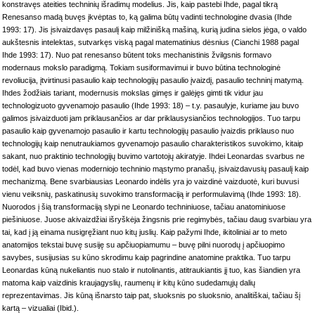
konstravęs ateities techninių išradimų modelius. Jis, kaip pastebi Ihde, pagal tikrą
Renesanso madą buvęs įkvėptas to, ką galima būtų vadinti technologine dvasia (Ihde
1993: 17). Jis įsivaizdavęs pasaulį kaip milžinišką mašiną, kurią judina sielos jėga, o valdo
aukštesnis intelektas, sutvarkęs viską pagal matematinius dėsnius (Cianchi 1988 pagal
Ihde 1993: 17). Nuo pat renesanso būtent toks mechanistinis žvilgsnis formavo
modernaus mokslo paradigmą. Tokiam susiformavimui ir buvo būtina technologinė
revoliucija, įtvirtinusi pasaulio kaip technologijų pasaulio įvaizdį, pasaulio techninį matymą.
Ihdes žodžiais tariant, modernusis mokslas gimęs ir galėjęs gimti tik vidur jau
technologizuoto gyvenamojo pasaulio (Ihde 1993: 18) – t.y. pasaulyje, kuriame jau buvo
galimos įsivaizduoti jam priklausančios ar dar priklausysiančios technologijos. Tuo tarpu
pasaulio kaip gyvenamojo pasaulio ir kartu technologijų pasaulio įvaizdis priklauso nuo
technologijų kaip nenutraukiamos gyvenamojo pasaulio charakteristikos suvokimo, kitaip
sakant, nuo praktinio technologijų buvimo vartotojų akiratyje. Ihdei Leonardas svarbus ne
todėl, kad buvo vienas moderniojo techninio mąstymo pranašų, įsivaizdavusių pasaulį kaip
mechanizmą. Bene svarbiausias Leonardo indėlis yra jo vaizdinė vaizduotė, kuri buvusi
vienu veiksnių, paskatinusių suvokimo transformaciją ir performulavimą (Ihde 1993: 18).
Nuorodos į šią transformaciją slypi ne Leonardo techniniuose, tačiau anatominiuose
piešiniuose. Juose akivaizdžiai išryškėja žingsnis prie regimybės, tačiau daug svarbiau yra
tai, kad į ją einama nusigręžiant nuo kitų juslių. Kaip pažymi Ihde, ikitoliniai ar to meto
anatomijos tekstai buvę susiję su apčiuopiamumu – buvę pilni nuorodų į apčiuopimo
savybes, susijusias su kūno skrodimu kaip pagrindine anatomine praktika. Tuo tarpu
Leonardas kūną nukeliantis nuo stalo ir nutolinantis, atitraukiantis jį tuo, kas šiandien yra
matoma kaip vaizdinis kraujagyslių, raumenų ir kitų kūno sudedamųjų dalių
reprezentavimas. Jis kūną išnarsto taip pat, sluoksnis po sluoksnio, analitiškai, tačiau šį
kartą – vizualiai (Ibid.).