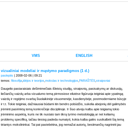
VMS
ENGLISH
vizualiniai modeliai ir mąstymo paradigmos (1 d.)
pasleptis
| 2008-02-06 | 09:21
temos:
filosofija
,
idėjos ir teorijos
,
mokslas ir technologijos
,
PARAŠTĖS
,
straipsniai
Daugelio pastaraisiais dešimtmečiais išleistų studijų, straipsnių, pasisakymų ar diskusijų,
liečiančių vaizdų arba vizualumo temą pirmosiose eilutėse figūruoja teiginiai apie ypatingą
vaizdų ir regėjimo svarbą šiuolaikinėje visuomenėje, kasdienybėje, postmoderniame būvyje
ir t.t. Tokie teiginiai, dažniausiai būdami itin bendro pobūdžio, sukelia abejonių dėl galimybės
įrėminti pasirinktą temą konkrečioje disciplinoje. Ir šiuo atveju kalbu apie teigiamą tokio
įrėminimo aspektą, kuris ne tik nustato tam tikrą tyrimo metodologiją ar net keliamų
problemų specifiką, tačiau tiesiog padeda numatyti, kokia kalba galės susikalbėti šią temą
tiriantys mokslininkai. Tai pat pastebėtina, jog nemažai autorių, besiimančių nagrinėti jau