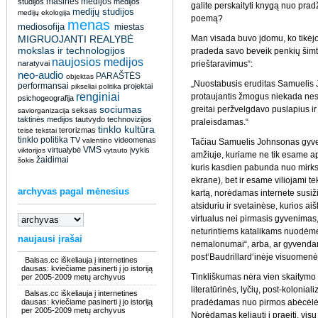
masinės medijos
studijos
medijos
galite perskaityti knygą nuo pradž
medijų studijos
medijų ekologija
poemą?
menas
mediosofija
miestas
MIGRUOJANTI REALYBĖ
Man visada buvo įdomu, ko tikėjosi
mokslas ir technologijos
pradeda savo beveik penkių šimtų
naujosios medijos
naratyvai
prieštaravimus“:
neo-audio
PARAŠTĖS
objektas
„Nuostabusis eruditas Samuelis 
performansai
projektai
pikseliai
politika
renginiai
protaujantis žmogus niekada nesk
psichogeografija
sociumas
greitai peržvelgdavo puslapius ir 
seksas
saviorganizacija
taktinės medijos
tautvydo
technovizijos
praleisdamas.“
tinklo kultūra
terorizmas
teisė
tekstai
tinklo politika
TV
videomenas
valentino
Tačiau Samuelis Johnsonas gyv
VMS
virtualybė
įvykis
viktorijos
vytauto
amžiuje, kuriame ne tik esame ap
žaidimai
šokis
kuris kasdien pabunda nuo mirksi
ekrane), bet ir esame viliojami te
archyvas pagal mėnesius
kartą, norėdamas internete susižin
atsiduriu ir svetainėse, kurios ai
virtualus nei pirmasis gyvenimas,
neturintiems katalikams nuodėmes 
naujausi įrašai
nemalonumai“, arba, ar gyvendam
post‘Baudrillard‘inėje visuomenė
Balsas.cc iškeliauja į internetines
dausas: kviečiame pasinerti į jo istoriją
Tinkliškumas nėra vien skaitymo p
per 2005-2009 metų archyvus
literatūrinės, lyčių, post-koloniali
Balsas.cc iškeliauja į internetines
dausas: kviečiame pasinerti į jo istoriją
pradėdamas nuo pirmos abėcėlės r
per 2005-2009 metų archyvus
Norėdamas keliauti į praeitį, visų 