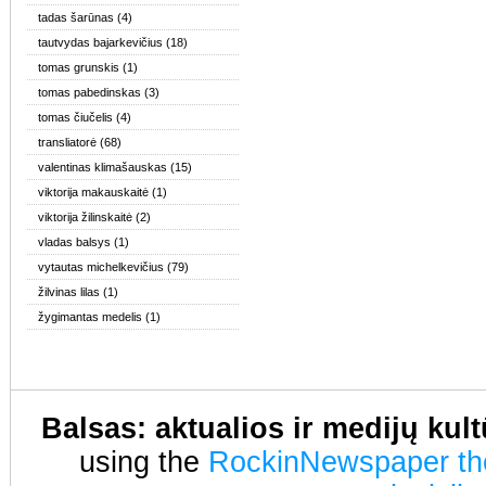
tadas šarūnas
(4)
tautvydas bajarkevičius
(18)
tomas grunskis
(1)
tomas pabedinskas
(3)
tomas čiučelis
(4)
transliatorė
(68)
valentinas klimašauskas
(15)
viktorija makauskaitė
(1)
viktorija žilinskaitė
(2)
vladas balsys
(1)
vytautas michelkevičius
(79)
žilvinas lilas
(1)
žygimantas medelis
(1)
Balsas: aktualios ir medijų kul
using the
RockinNewspaper t