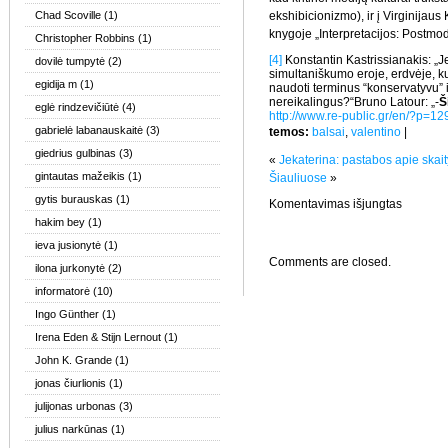
Chad Scoville
(1)
ekshibicionizmo), ir į Virginijaus K
knygoje „Interpretacijos: Postmod
Christopher Robbins
(1)
[4]
Konstantin Kastrissianakis: „J
dovilė tumpytė
(2)
simultaniškumo eroje, erdvėje, ku
egidija m
(1)
naudoti terminus “konservatyvu” i
nereikalingus?“
Bruno Latour: „-
Š
eglė rindzevičiūtė
(4)
http://www.re-public.gr/en/?p=1
gabrielė labanauskaitė
(3)
temos:
balsai
,
valentino
|
giedrius gulbinas
(3)
«
Jekaterina: pastabos apie skait
gintautas mažeikis
(1)
Šiauliuose
»
gytis burauskas
(1)
įraše
Komentavimas išjungtas
Kaip
hakim bey
(1)
pakliūti
į
ieva jusionytė
(1)
Playboy
Comments are closed.
ir
ilona jurkonytė
(2)
neapsinuo
informatorė
(10)
Ingo Günther
(1)
Irena Eden & Stijn Lernout
(1)
John K. Grande
(1)
jonas čiurlionis
(1)
julijonas urbonas
(3)
julius narkūnas
(1)