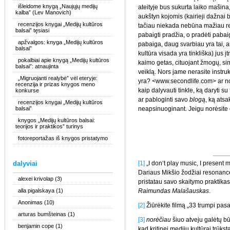
išleidome knygą „Naujųjų medijų
ateityje bus sukurta laiko mašina,
kalba” (Lev Manovich)
aukštyn kojomis (kairieji dažnai b
recenzijos knygai „Medijų kultūros
tačiau niekada nebūna mažiau r
balsai” tęsiasi
pabaigti pradžia, o pradėti pabai
apžvalgos: knyga „Medijų kultūros
pabaiga, daug svarbiau yra tai, ar
balsai”
kultūra visada yra tinkliška) jus į
pokalbiai apie knygą „Medijų kultūros
kaimo getas, cituojant žmogų, sim
balsai”: atnaujinta
veiklą. Nors jame nerasite instrukci
„Migruojanti realybė” vėl eteryje:
yra? <www.secondlife.com> ar no
recenzija ir prizas knygos meno
kaip dalyvauti tinkle, ką daryti s
konkurse
ar pabloginti savo
blogą
, ką atsa
recenzijos knygai „Medijų kultūros
balsai”
neapsinuoginant. Jeigu norėsite –
knygos „Medijų kultūros balsai:
teorijos ir praktikos” turinys
fotoreportažas iš knygos pristatymo
dalyviai
[1]
„I don‘t play music, I present 
Dariaus Mikšio žodžiai resonance
alexei krivolap
(3)
pristatau savo skaitymo praktikas“
alla pigalskaya
(1)
Raimundas Malašauskas
.
Anonimas
(10)
[2]
Žiūrėkite filmą „33 trumpi pas
arturas bumšteinas
(1)
[3]
norėčiau
šiuo atveju galėtų bū
benjamin cope
(1)
kad kritinei medijų kultūrai trūkst