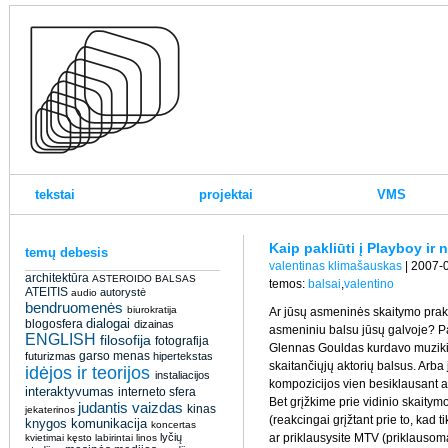
tekstai
projektai
VMS
Kaip pakliūti į Playboy ir
temų debesis
valentinas klimašauskas
| 2007-0
architektūra
ASTEROIDO BALSAS
temos:
balsai
,
valentino
ATEITIS
autorystė
audio
bendruomenės
biurokratija
Ar jūsų asmeninės skaitymo prak
dialogai
blogosfera
dizainas
asmeniniu balsu jūsų galvoje? P
ENGLISH
filosofija
fotografija
Glennas Gouldas kurdavo muziki
garso menas
futurizmas
hipertekstas
skaitančiųjų aktorių balsus. Arba
idėjos ir teorijos
instaliacijos
kompozicijos vien besiklausant a
interaktyvumas
interneto sfera
Bet grįžkime prie vidinio skaitym
judantis vaizdas
kinas
jekaterinos
(reakcingai grįžtant prie to, kad t
knygos
komunikacija
koncertas
lyčių
ar priklausysite MTV (priklausomai 
kvietimai
kęsto
labirintai
linos