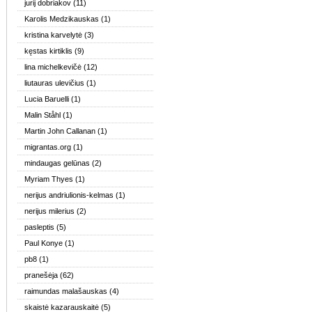
jurij dobriakov
(11)
Karolis Medzikauskas
(1)
kristina karvelytė
(3)
kęstas kirtiklis
(9)
lina michelkevičė
(12)
liutauras ulevičius
(1)
Lucia Baruelli
(1)
Malin Ståhl
(1)
Martin John Callanan
(1)
migrantas.org
(1)
mindaugas gelūnas
(2)
Myriam Thyes
(1)
nerijus andriulionis-kelmas
(1)
nerijus milerius
(2)
pasleptis
(5)
Paul Konye
(1)
pb8
(1)
pranešėja
(62)
raimundas malašauskas
(4)
skaistė kazarauskaitė
(5)