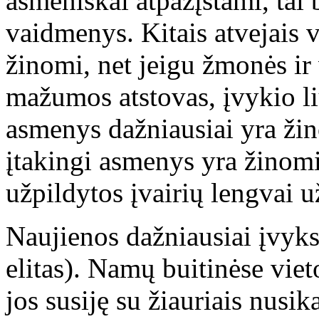
asmeniškai atpažįstami, tai 
vaidmenys. Kitais atvejais v
žinomi, net jeigu žmonės ir
mažumos atstovas, įvykio li
asmenys dažniausiai yra žin
įtakingi asmenys yra žinomi 
užpildytos įvairių lengvai
Naujienos dažniausiai įvyks
elitas). Namų buitinėse viet
jos susiję su žiauriais nusik