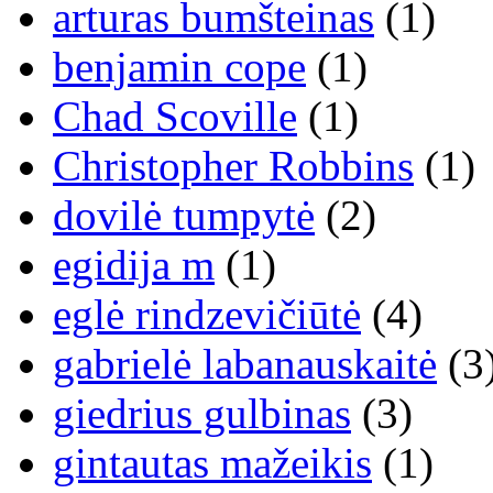
arturas bumšteinas
(1)
benjamin cope
(1)
Chad Scoville
(1)
Christopher Robbins
(1)
dovilė tumpytė
(2)
egidija m
(1)
eglė rindzevičiūtė
(4)
gabrielė labanauskaitė
(3
giedrius gulbinas
(3)
gintautas mažeikis
(1)