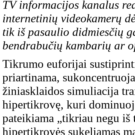
TV informacijos kanalus rea
internetinių videokamerų d
tik iš pasaulio didmiesčių 
bendrabučių kambarių ar o
Tikrumo euforijai sustiprint
priartinama, sukoncentruoja
žiniasklaidos simuliacija tr
hipertikrovę, kuri dominuo
pateikiama „tikriau negu iš 
hipertikrovės sukeliamas ma