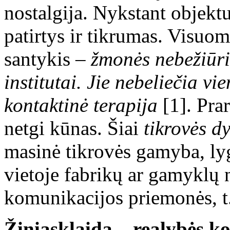
nostalgija. Nykstant objekt
patirtys ir tikrumas. Visuom
santykis –
žmonės nebežiūri 
institutai. Jie nebeliečia vi
kontaktinė terapija
[1]. Pra
netgi kūnas. Šiai
tikrovės d
masinė tikrovės gamyba, lyg
vietoje fabrikų ar gamyklų
komunikacijos priemonės, t.y
Žiniasklaida – realybės k