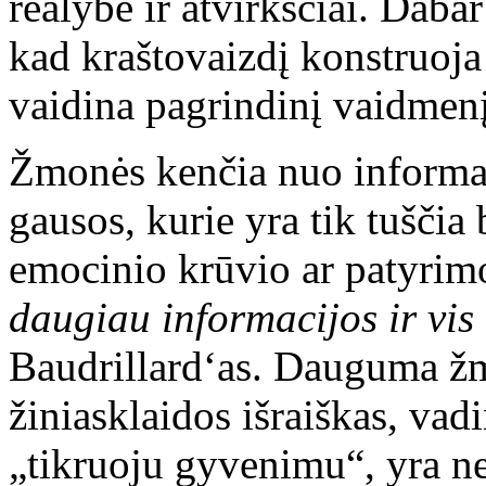
realybe ir atvirkščiai. Dabar
kad kraštovaizdį konstruoja 
vaidina pagrindinį vaidmenį
Žmonės kenčia nuo informac
gausos, kurie yra tik tuščia
emocinio krūvio ar patyrim
daugiau informacijos ir vi
Baudrillard‘as. Dauguma žm
žiniasklaidos išraiškas, vad
„tikruoju gyvenimu“, yra ne