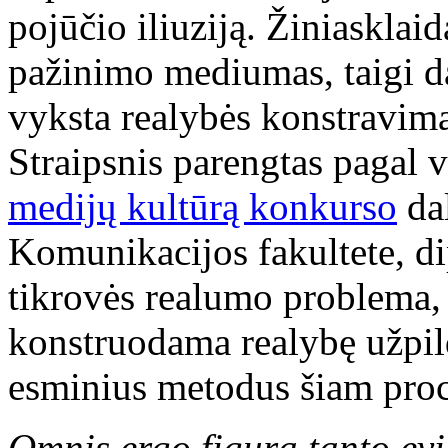
pojūčio iliuziją. Žiniasklai
pažinimo mediumas, taigi da
vyksta realybės konstravima
Straipsnis parengtas pagal 
medijų kultūrą konkurso
dal
Komunikacijos fakultete, d
tikrovės realumo problema, 
konstruodama realybę užpil
esminius metodus šiam proc
Omnis ergo figura tanto evi