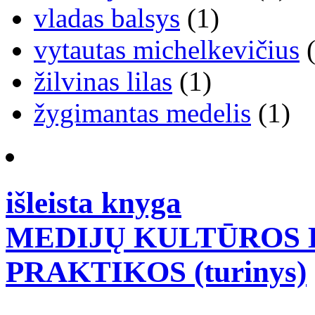
vladas balsys
(1)
vytautas michelkevičius
(
žilvinas lilas
(1)
žygimantas medelis
(1)
išleista knyga
MEDIJŲ KULTŪROS B
PRAKTIKOS (turinys)