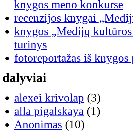
knygos meno konkurse
recenzijos knygai „Medij
knygos „Medijų kultūros b
turinys
fotoreportažas iš knygos
dalyviai
alexei krivolap
(3)
alla pigalskaya
(1)
Anonimas
(10)