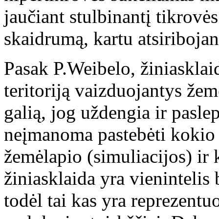
jaučiant stulbinantį tikrovės
skaidrumą, kartu atsiribojan
Pasak P.Weibelo, žiniasklai
teritoriją vaizduojantys žemė
galią, jog uždengia ir pasle
neįmanoma pastebėti kokio
žemėlapio (simuliacijos) ir 
žiniasklaida yra vienintelis 
todėl tai kas yra reprezent