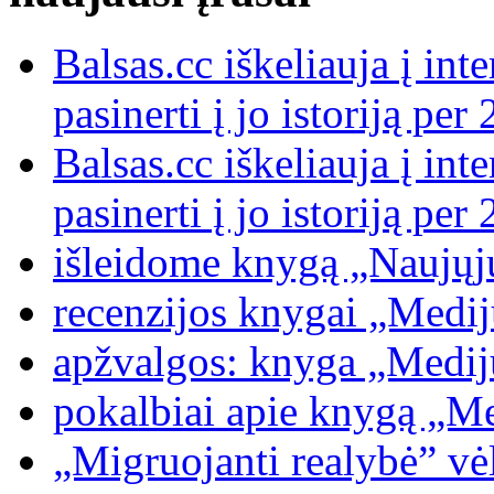
Balsas.cc iškeliauja į int
pasinerti į jo istoriją p
Balsas.cc iškeliauja į int
pasinerti į jo istoriją p
išleidome knygą „Naujųj
recenzijos knygai „Medijų
apžvalgos: knyga „Medijų
pokalbiai apie knygą „Med
„Migruojanti realybė” vėl 