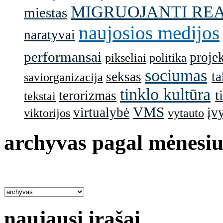
MIGRUOJANTI RE
miestas
naujosios medijos
naratyvai
performansai
projek
pikseliai
politika
sociumas
seksas
ta
saviorganizacija
tinklo kultūra
t
terorizmas
tekstai
VMS
virtualybė
įv
viktorijos
vytauto
archyvas pagal mėnesiu
naujausi įrašai