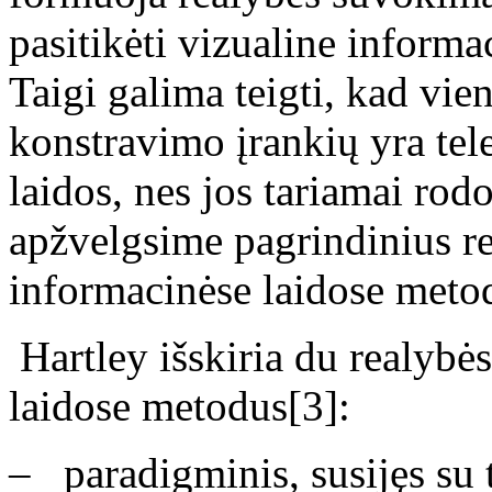
pasitikėti vizualine informaci
Taigi galima teigti, kad vie
konstravimo įrankių yra tel
laidos, nes jos tariamai rodo
apžvelgsime pagrindinius r
informacinėse laidose meto
Hartley išskiria du realyb
laidose metodus[3]:
– paradigminis, susijęs su 