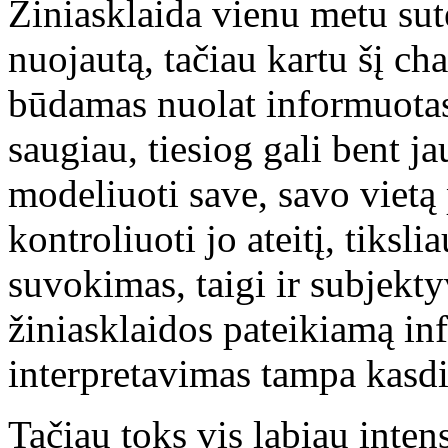
Žiniasklaida vienu metu su
nuojautą, tačiau kartu šį ch
būdamas nuolat informuotas,
saugiau, tiesiog gali bent ja
modeliuoti save, savo vietą 
kontroliuoti jo ateitį, tiksl
suvokimas, taigi ir subjekt
žiniasklaidos pateikiamą in
interpretavimas tampa kasdi
Tačiau toks vis labiau inten