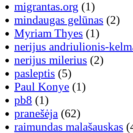
migrantas.org
(1)
mindaugas gelūnas
(2)
Myriam Thyes
(1)
nerijus andriulionis-kelm
nerijus milerius
(2)
pasleptis
(5)
Paul Konye
(1)
pb8
(1)
pranešėja
(62)
raimundas malašauskas
(