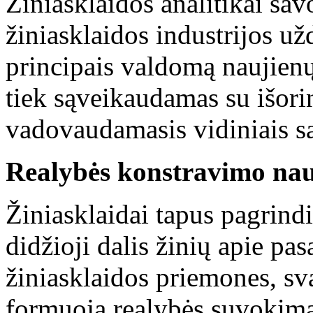
Žiniasklaidos analitikai savo
žiniasklaidos industrijos u
principais valdomą naujienų
tiek sąveikaudamas su išori
vadovaudamasis vidiniais s
Realybės konstravimo nau
Žiniasklaidai tapus pagrindi
didžioji dalis žinių apie pa
žiniasklaidos priemones, sva
formuoja realybės suvokimą