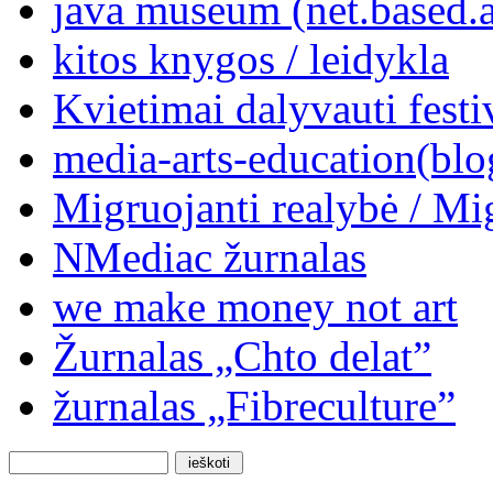
java museum (net.based.a
kitos knygos / leidykla
Kvietimai dalyvauti festi
media-arts-education(blo
Migruojanti realybė / Mi
NMediac žurnalas
we make money not art
Žurnalas „Chto delat”
žurnalas „Fibreculture”