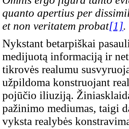
quanto apertius per dissimi
et non veritatem probat
[1]
.
Nykstant betarpiškai pasauli
medijuotą informaciją ir neti
tikrovės realumu susvyruoja
užpildoma konstruojant real
pojūčio iliuziją. Žiniasklai
pažinimo mediumas, taigi da
vyksta realybės konstravima