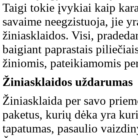
Taigi tokie įvykiai kaip kara
savaime neegzistuoja, jie 
žiniasklaidos. Visi, pradedan
baigiant paprastais piliečiai
žiniomis, pateikiamomis per
Žiniasklaidos uždarumas
Žiniasklaida per savo priem
paketus, kurių dėka yra kur
tapatumas, pasaulio vaizdin