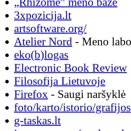
„Rhizome” meno bazė
3xpozicija.lt
artsoftware.org/
Atelier Nord
- Meno labor
eko(b)logas
Electronic Book Review
Filosofija Lietuvoje
Firefox
- Saugi naršyklė
foto/karto/istorio/grafijos
g-taskas.lt