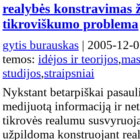
realybės konstravimas ž
tikroviškumo problema
gytis burauskas
| 2005-12-0
temos:
idėjos ir teorijos
,
mas
studijos
,
straipsniai
Nykstant betarpiškai pasauli
medijuotą informaciją ir neti
tikrovės realumu susvyruoja
užpildoma konstruojant real