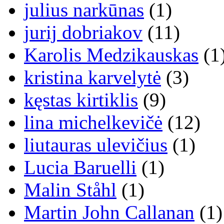
julius narkūnas
(1)
jurij dobriakov
(11)
Karolis Medzikauskas
(1
kristina karvelytė
(3)
kęstas kirtiklis
(9)
lina michelkevičė
(12)
liutauras ulevičius
(1)
Lucia Baruelli
(1)
Malin Ståhl
(1)
Martin John Callanan
(1)