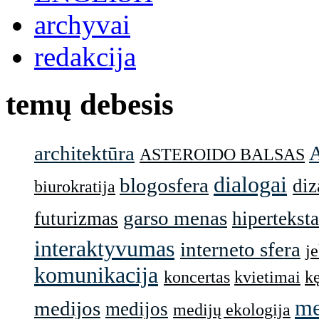
archyvai
redakcija
temų debesis
architektūra
ASTEROIDO BALSAS
dialogai
blogosfera
diz
biurokratija
garso menas
futurizmas
hiperteksta
interaktyvumas
interneto sfera
j
komunikacija
koncertas
kvietimai
k
me
medijos
medijos
medijų ekologija