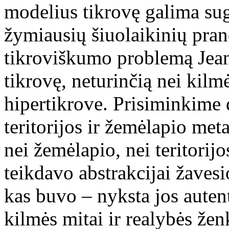
modelius tikrovę galima sug
žymiausių šiuolaikinių pran
tikroviškumo problemą Jeana
tikrovę, neturinčią nei kilm
hipertikrove. Prisiminkime
teritorijos ir žemėlapio met
nei žemėlapio, nei teritorijo
teikdavo abstrakcijai žavesi
kas buvo – nyksta jos auten
kilmės mitai ir realybės žen