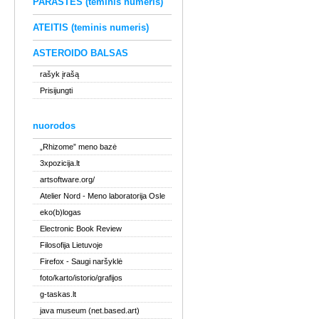
PARAŠTĖS (teminis numeris)
ATEITIS (teminis numeris)
ASTEROIDO BALSAS
rašyk įrašą
Prisijungti
nuorodos
„Rhizome” meno bazė
3xpozicija.lt
artsoftware.org/
Atelier Nord
- Meno laboratorija Osle
eko(b)logas
Electronic Book Review
Filosofija Lietuvoje
Firefox
- Saugi naršyklė
foto/karto/istorio/grafijos
g-taskas.lt
java museum (net.based.art)