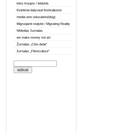
kitos knygos / leidykla
Kvietimai dalyvauti festivaliuose
media-arts-education(blog)
Migruojanti realybė / Migrating Reality
NMediac žurnalas
we make money not art
Žurnalas „Chto delat”
žurnalas „Fibreculture”