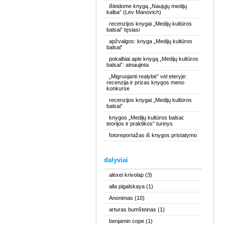
išleidome knygą „Naujųjų medijų
kalba” (Lev Manovich)
recenzijos knygai „Medijų kultūros
balsai” tęsiasi
apžvalgos: knyga „Medijų kultūros
balsai”
pokalbiai apie knygą „Medijų kultūros
balsai”: atnaujinta
„Migruojanti realybė” vėl eteryje:
recenzija ir prizas knygos meno
konkurse
recenzijos knygai „Medijų kultūros
balsai”
knygos „Medijų kultūros balsai:
teorijos ir praktikos” turinys
fotoreportažas iš knygos pristatymo
dalyviai
alexei krivolap
(3)
alla pigalskaya
(1)
Anonimas
(10)
arturas bumšteinas
(1)
benjamin cope
(1)