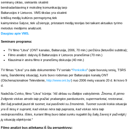
seminarų ciklas, siekiantis skatinti
bendradarbiavimą ir mokslinę komunikaciją tarp
Baltarusijos ir Lietuvos. VMS tikslas yra skatinti
kritišką medijų kultūros permąstymą tiek
kaimyninėse šalyse, tiek užsienyje, pristatant medijų teorijas bei taikant aktualius tyrimo
metodus medijoms analizuoti.
Daugiau apie VMS.
Seminaro programa:
TV filmo “Litva” (ONT kanalas, Baltarusija, 2006, 70 min.) peržiūra (lietuviški subtitrai);
Filmo analizė: dalyvių iš Baltarusijos ir Lietuvos pranešimai (70 min.)
Klausimai ir atvira filmo ir pranešimų diskusija (40 min.)
TV filmas “Litva” yra dalis dokumentinio TV serialo “
Penkiolika
” (apie buvusių sesių, TSRS
narių, šiandieninę situaciją), kuris buvo rodomas per Baltarusijos kanalą ONT
(Obchenazionalnoe Televidenie,
http://www.ont.by/
) nuo 2006 metų vasario 20 d. iki kovo 9
d.
Nadežda Cvirko, filmo “Litva” kūrėja:
“Aš dirbau su Baltijos valstybėmis. Žinoma, iš pirmo
žvilgsnio viskas atrodo taip gražiai: prabangios parduotuvės, supermarketai, restoranai..
Bet šalį pradedi jausti tik tuomet, kai pasišneki su žmonėmis. Tuomet suvoki kokia situacija
yra iš tiesų ir supranti, kad viskas nėra taip paprasta, kad viskas nėra taip
nedviprasmiška. Išties, kuriant filmą buvo labai sunku nugalėti šių šalių žavesį ir pažvelgti į
jų situaciją objektyviai.“
Filmo analizė bus atliekama iš šių perspektyvų: