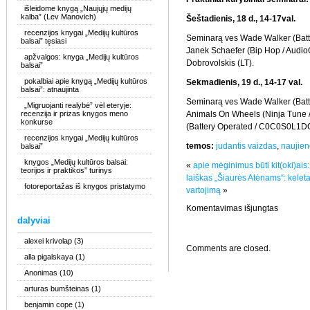
išleidome knygą „Naujųjų medijų
kalba” (Lev Manovich)
Šeštadienis, 18 d., 14-17val.
recenzijos knygai „Medijų kultūros
Seminarą ves Wade Walker (Bat
balsai” tęsiasi
Janek Schaefer (Bip Hop / Audio
apžvalgos: knyga „Medijų kultūros
Dobrovolskis (LT).
balsai”
pokalbiai apie knygą „Medijų kultūros
Sekmadienis, 19 d., 14-17 val.
balsai”: atnaujinta
Seminarą ves Wade Walker (Bat
„Migruojanti realybė” vėl eteryje:
recenzija ir prizas knygos meno
Animals On Wheels (Ninja Tune
konkurse
(Battery Operated / C0C0S0L1DC
recenzijos knygai „Medijų kultūros
temos:
judantis vaizdas
,
naujien
balsai”
knygos „Medijų kultūros balsai:
«
apie mėginimus būti kit(oki)ais: 
teorijos ir praktikos” turinys
laiškas „Šiaurės Atėnams“: kelet
fotoreportažas iš knygos pristatymo
vartojimą
»
įraše
Komentavimas išjungtas
naujienos
dalyviai
elektroni
muzikos
festivalis
alexei krivolap
(3)
Comments are closed.
ir
alla pigalskaya
(1)
seminarai
„BALTIC
Anonimas
(10)
arturas bumšteinas
(1)
benjamin cope
(1)