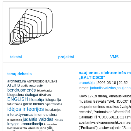
tekstai
projektai
VMS
naujienos: elektroninės mu
temų debesis
„BALTIC0C0”
architektūra
ASTEROIDO BALSAS
pranešėja
| 2006-03-10 | 21:52
ATEITIS
autorystė
audio
temos:
judantis vaizdas
,
naujieno
bendruomenės
biurokratija
dialogai
blogosfera
dizainas
Kovo 17-19 dieną, Vilniaus klube 
ENGLISH
filosofija
fotografija
muzikos festivalis "BALTIC0C0",
garso menas
futurizmas
hipertekstas
eksperimentinės muzikos žvaigždė
idėjos ir teorijos
instaliacijos
records", "Animals on Wheels" iš 
interaktyvumas
interneto sfera
Cakmakli iš "C0C0S0L1DC1T1" ir 
judantis vaizdas
kinas
jekaterinos
apsilankys eksperimentikos maes
knygos
komunikacija
koncertas
("Freiband"), atstovaujantis "Staa
lyčių
kvietimai
kęsto
labirintai
linos