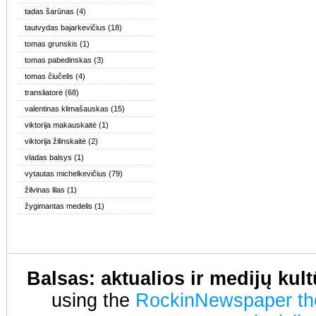
tadas šarūnas
(4)
tautvydas bajarkevičius
(18)
tomas grunskis
(1)
tomas pabedinskas
(3)
tomas čiučelis
(4)
transliatorė
(68)
valentinas klimašauskas
(15)
viktorija makauskaitė
(1)
viktorija žilinskaitė
(2)
vladas balsys
(1)
vytautas michelkevičius
(79)
žilvinas lilas
(1)
žygimantas medelis
(1)
Balsas: aktualios ir medijų kul
using the
RockinNewspaper t