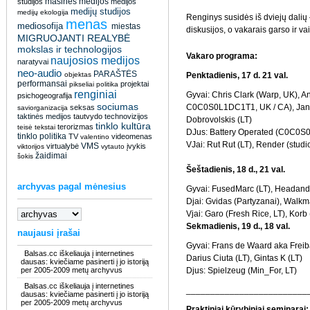
masinės medijos
studijos
medijos
medijų studijos
medijų ekologija
Renginys susidės iš dviejų dalių
menas
mediosofija
miestas
diskusijos, o vakarais garso ir 
MIGRUOJANTI REALYBĖ
mokslas ir technologijos
Vakaro programa:
naujosios medijos
naratyvai
neo-audio
PARAŠTĖS
objektas
Penktadienis, 17 d. 21 val.
performansai
projektai
pikseliai
politika
renginiai
Gyvai: Chris Clark (Warp, UK), A
psichogeografija
sociumas
C0C0S0L1DC1T1, UK / CA), Janek
seksas
saviorganizacija
taktinės medijos
tautvydo
technovizijos
Dobrovolskis (LT)
tinklo kultūra
terorizmas
teisė
tekstai
DJus: Battery Operated (C0C0
tinklo politika
TV
videomenas
valentino
VJai: Rut Rut (LT), Render (studio
VMS
virtualybė
įvykis
viktorijos
vytauto
žaidimai
šokis
Šeštadienis, 18 d., 21 val.
archyvas pagal mėnesius
Gyvai: FusedMarc (LT), Headands
Djai: Gvidas (Partyzanai), Walkm
Vjai: Garo (Fresh Rice, LT), Korb (
Sekmadienis, 19 d., 18 val.
naujausi įrašai
Gyvai: Frans de Waard aka Freib
Balsas.cc iškeliauja į internetines
Darius Ciuta (LT), Gintas K (LT)
dausas: kviečiame pasinerti į jo istoriją
per 2005-2009 metų archyvus
Djus: Spielzeug (Min_For, LT)
Balsas.cc iškeliauja į internetines
_________________________
dausas: kviečiame pasinerti į jo istoriją
per 2005-2009 metų archyvus
Praktiniai kūrybiniai seminarai: