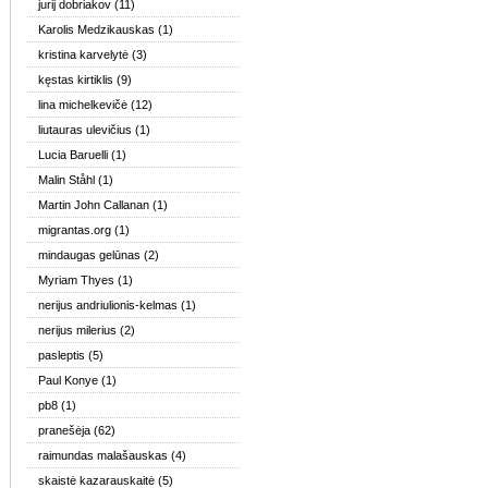
jurij dobriakov
(11)
Karolis Medzikauskas
(1)
kristina karvelytė
(3)
kęstas kirtiklis
(9)
lina michelkevičė
(12)
liutauras ulevičius
(1)
Lucia Baruelli
(1)
Malin Ståhl
(1)
Martin John Callanan
(1)
migrantas.org
(1)
mindaugas gelūnas
(2)
Myriam Thyes
(1)
nerijus andriulionis-kelmas
(1)
nerijus milerius
(2)
pasleptis
(5)
Paul Konye
(1)
pb8
(1)
pranešėja
(62)
raimundas malašauskas
(4)
skaistė kazarauskaitė
(5)