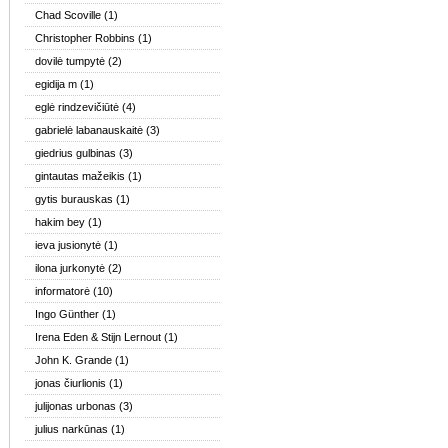
Chad Scoville
(1)
Christopher Robbins
(1)
dovilė tumpytė
(2)
egidija m
(1)
eglė rindzevičiūtė
(4)
gabrielė labanauskaitė
(3)
giedrius gulbinas
(3)
gintautas mažeikis
(1)
gytis burauskas
(1)
hakim bey
(1)
ieva jusionytė
(1)
ilona jurkonytė
(2)
informatorė
(10)
Ingo Günther
(1)
Irena Eden & Stijn Lernout
(1)
John K. Grande
(1)
jonas čiurlionis
(1)
julijonas urbonas
(3)
julius narkūnas
(1)