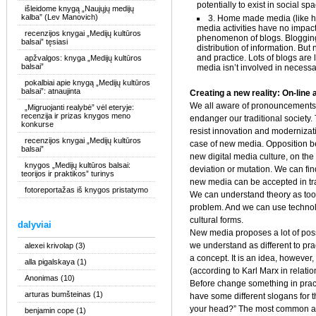
potentially to exist in social sp
išleidome knygą „Naujųjų medijų
kalba” (Lev Manovich)
3. Home made media (like ho
media activities have no impact
recenzijos knygai „Medijų kultūros
phenomenon of blogs. Blogging 
balsai” tęsiasi
distribution of information. But n
and practice. Lots of blogs are
apžvalgos: knyga „Medijų kultūros
balsai”
media isn’t involved in necessa
pokalbiai apie knygą „Medijų kultūros
balsai”: atnaujinta
Creating a new reality: On-line 
We all aware of pronouncements t
„Migruojanti realybė” vėl eteryje:
recenzija ir prizas knygos meno
endanger our traditional society. 
konkurse
resist innovation and modernizati
recenzijos knygai „Medijų kultūros
case of new media. Opposition be
balsai”
new digital media culture, on the
knygos „Medijų kultūros balsai:
deviation or mutation. We can fi
teorijos ir praktikos” turinys
new media can be accepted in tra
fotoreportažas iš knygos pristatymo
We can understand theory as tool
problem. And we can use technolog
cultural forms.
dalyviai
New media proposes a lot of possibi
we understand as different to prac
alexei krivolap
(3)
a concept. It is an idea, however
alla pigalskaya
(1)
(according to Karl Marx in relat
Anonimas
(10)
Before change something in pra
arturas bumšteinas
(1)
have some different slogans for t
your head?” The most common ans
benjamin cope
(1)