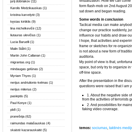
virtualization. How we can come f
jurij dobriakov
(11)
form flash-mob on 2nd August 20
Karolis Medzikauskas
(1)
sat down and began reading.
kristina karvelytė
(3)
Some words in conclusion
kęstas kirtiklis
(9)
Tactical media can make anybody 
lina michelkevičė
(12)
change our practice suddenly, ju
liutauras ulevičius
(1)
influence our habits and draw our
I hope, that activities and exp
Lucia Baruelli
(1)
frame or sketches for re-organizi
Malin Ståhl
(1)
is not about a new form of traditi
Martin John Callanan
(1)
auditoria.
My point of view is that, unfortu
migrantas.org
(1)
space, but only try to organize i
mindaugas gelūnas
(2)
off-line space.
Myriam Thyes
(1)
After the presentation in the dis
nerijus andriulionis-kelmas
(1)
questions were raised that I am y
nerijus milerius
(2)
1. About the negative side 
pasleptis
(5)
from the activities of terrorists 
Paul Konye
(1)
2. And possibilities for main
faking video coverage.
pb8
(1)
pranešėja
(62)
raimundas malašauskas
(4)
temos:
sociumas
,
taktinės medij
skaistė kazarauskaitė
(5)