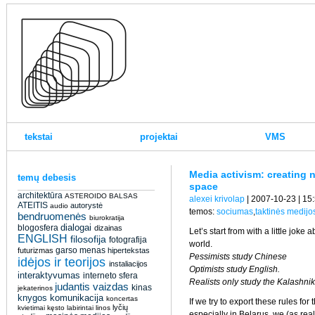
tekstai
projektai
VMS
Media activism: creating n
temų debesis
space
architektūra
ASTEROIDO BALSAS
alexei krivolap
| 2007-10-23 | 15
ATEITIS
autorystė
audio
temos:
sociumas
,
taktinės medijo
bendruomenės
biurokratija
dialogai
blogosfera
dizainas
Let’s start from with a little jok
ENGLISH
filosofija
fotografija
world.
garso menas
futurizmas
hipertekstas
Pessimists study Chinese
idėjos ir teorijos
instaliacijos
Optimists study English.
interaktyvumas
interneto sfera
Realists only study the Kalashni
judantis vaizdas
kinas
jekaterinos
knygos
komunikacija
koncertas
If we try to export these rules for
lyčių
kvietimai
kęsto
labirintai
linos
especially in Belarus, we (as real