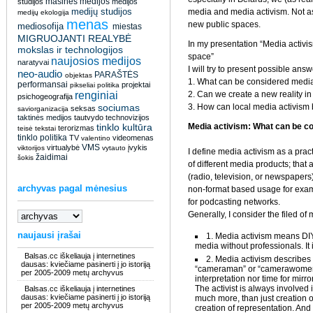
masinės medijos
studijos
medijos
medijų studijos
media and media activism. Not as
medijų ekologija
menas
new public spaces.
mediosofija
miestas
MIGRUOJANTI REALYBĖ
In my presentation “Media activis
mokslas ir technologijos
space”
naujosios medijos
naratyvai
I will try to present possible ans
neo-audio
PARAŠTĖS
objektas
1. What can be considered media
performansai
projektai
pikseliai
politika
renginiai
2. Can we create a new reality i
psichogeografija
sociumas
3. How can local media activism 
seksas
saviorganizacija
taktinės medijos
tautvydo
technovizijos
tinklo kultūra
Media activism: What can be c
terorizmas
teisė
tekstai
tinklo politika
TV
videomenas
valentino
VMS
virtualybė
įvykis
viktorijos
vytauto
I define media activism as a practi
žaidimai
šokis
of different media products; that
(radio, television, or newspapers)
archyvas pagal mėnesius
non-format based usage for examp
for podcasting networks.
Generally, I consider the filed of 
naujausi įrašai
1. Media activism means DIY
media without professionals. It
Balsas.cc iškeliauja į internetines
2. Media activism describes 
dausas: kviečiame pasinerti į jo istoriją
“cameraman” or “camerawomen” e
per 2005-2009 metų archyvus
interpretation nor time for mirror 
The activist is always involved
Balsas.cc iškeliauja į internetines
dausas: kviečiame pasinerti į jo istoriją
much more, than just creation of
per 2005-2009 metų archyvus
creation of representation. And