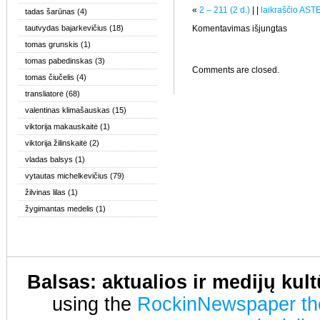
«
2 – 211 (2 d.)
| |
laikraščio AS
tadas šarūnas
(4)
įraše
tautvydas bajarkevičius
(18)
Komentavimas išjungtas
Media
tomas grunskis
(1)
activism:
creating
tomas pabedinskas
(3)
new
Comments are closed.
reality
tomas čiučelis
(4)
or
re-
transliatorė
(68)
designing
public
valentinas klimašauskas
(15)
space
viktorija makauskaitė
(1)
viktorija žilinskaitė
(2)
vladas balsys
(1)
vytautas michelkevičius
(79)
žilvinas lilas
(1)
žygimantas medelis
(1)
Balsas: aktualios ir medijų kul
using the
RockinNewspaper t