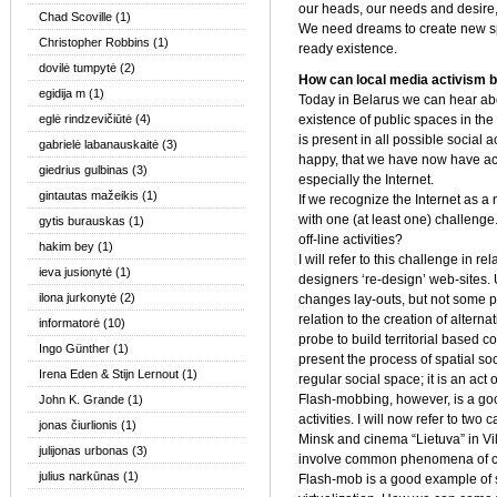
our heads, our needs and desire,
Chad Scoville
(1)
We need dreams to create new sp
Christopher Robbins
(1)
ready existence.
dovilė tumpytė
(2)
How can local media activism b
egidija m
(1)
Today in Belarus we can hear abou
eglė rindzevičiūtė
(4)
existence of public spaces in th
is present in all possible social 
gabrielė labanauskaitė
(3)
happy, that we have now have a
giedrius gulbinas
(3)
especially the Internet.
gintautas mažeikis
(1)
If we recognize the Internet as 
with one (at least one) challenge.
gytis burauskas
(1)
off-line activities?
hakim bey
(1)
I will refer to this challenge in r
ieva jusionytė
(1)
designers ‘re-design’ web-sites. 
ilona jurkonytė
(2)
changes lay-outs, but not some p
relation to the creation of altern
informatorė
(10)
probe to build territorial based c
Ingo Günther
(1)
present the process of spatial soc
Irena Eden & Stijn Lernout
(1)
regular social space; it is an act
Flash-mobbing, however, is a go
John K. Grande
(1)
activities. I will now refer to two
jonas čiurlionis
(1)
Minsk and cinema “Lietuva” in Viln
julijonas urbonas
(3)
involve common phenomena of civi
julius narkūnas
(1)
Flash-mob is a good example of 