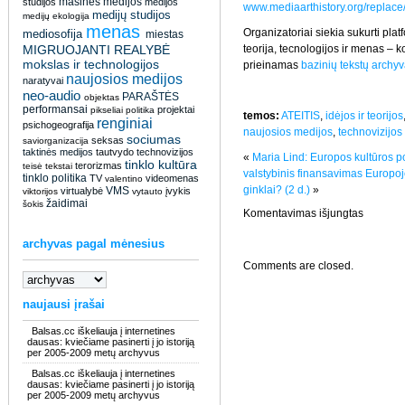
masinės medijos
studijos
medijos
www.mediaarthistory.org/replace
medijų studijos
medijų ekologija
menas
Organizatoriai siekia sukurti plat
mediosofija
miestas
MIGRUOJANTI REALYBĖ
teorija, tecnologijos ir menas – k
mokslas ir technologijos
prieinamas
bazinių tekstų archyv
naujosios medijos
naratyvai
neo-audio
PARAŠTĖS
objektas
performansai
projektai
pikseliai
politika
temos:
ATEITIS
,
idėjos ir teorijos
renginiai
psichogeografija
naujosios medijos
,
technovizijos
sociumas
seksas
saviorganizacija
taktinės medijos
tautvydo
technovizijos
«
Maria Lind: Europos kultūros po
tinklo kultūra
terorizmas
teisė
tekstai
valstybinis finansavimas Europoje
tinklo politika
TV
videomenas
valentino
ginklai? (2 d.)
»
VMS
virtualybė
įvykis
viktorijos
vytauto
žaidimai
šokis
įraše
Komentavimas išjungtas
konferenc
„re:place
archyvas pagal mėnesius
2007”
Berlyne
Comments are closed.
tyrinės
ateitį
praeityje
naujausi įrašai
Balsas.cc iškeliauja į internetines
dausas: kviečiame pasinerti į jo istoriją
per 2005-2009 metų archyvus
Balsas.cc iškeliauja į internetines
dausas: kviečiame pasinerti į jo istoriją
per 2005-2009 metų archyvus