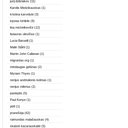
jurij dobriakov
(11)
Karolis Medzikauskas
(1)
kristina karvelytė
(3)
kęstas kirtiklis
(9)
lina michelkevičė
(12)
liutauras ulevičius
(1)
Lucia Baruelli
(1)
Malin Ståhl
(1)
Martin John Callanan
(1)
migrantas.org
(1)
mindaugas gelūnas
(2)
Myriam Thyes
(1)
nerijus andriulionis-kelmas
(1)
nerijus milerius
(2)
pasleptis
(5)
Paul Konye
(1)
pb8
(1)
pranešėja
(62)
raimundas malašauskas
(4)
skaistė kazarauskaitė
(5)