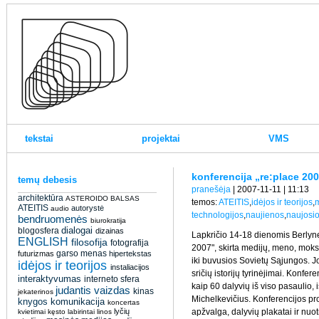
tekstai
projektai
VMS
konferencija „re:place 2007
temų debesis
pranešėja
| 2007-11-11 | 11:13
architektūra
ASTEROIDO BALSAS
temos:
ATEITIS
,
idėjos ir teorijos
,
ATEITIS
autorystė
audio
technologijos
,
naujienos
,
naujosi
bendruomenės
biurokratija
dialogai
blogosfera
dizainas
Lapkričio 14-18 dienomis Berlyne 
ENGLISH
filosofija
fotografija
2007", skirta medijų, meno, moksl
garso menas
futurizmas
hipertekstas
iki buvusios Sovietų Sąjungos
. J
idėjos ir teorijos
instaliacijos
sričių istorijų tyrinėjimai. Konfe
interaktyvumas
interneto sfera
kaip 60 dalyvių iš viso pasaulio, i
judantis vaizdas
kinas
jekaterinos
Michelkevičius. Konferencijos 
knygos
komunikacija
koncertas
lyčių
apžvalga, dalyvių plakatai ir nuo
kvietimai
kęsto
labirintai
linos