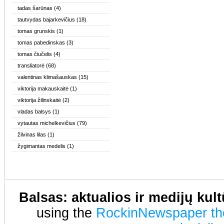
tadas šarūnas
(4)
tautvydas bajarkevičius
(18)
tomas grunskis
(1)
tomas pabedinskas
(3)
tomas čiučelis
(4)
transliatorė
(68)
valentinas klimašauskas
(15)
viktorija makauskaitė
(1)
viktorija žilinskaitė
(2)
vladas balsys
(1)
vytautas michelkevičius
(79)
žilvinas lilas
(1)
žygimantas medelis
(1)
Balsas: aktualios ir medijų kul
using the
RockinNewspaper t