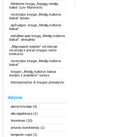
išleidome knygą „Naujųjų medijų
kalba” (Lev Manovich)
recenzijos knygai „Medijų kultūros
balsai” tęsiasi
apžvalgos: knyga „Medijų kultūros
balsai”
pokalbiai apie knygą „Medijų kultūros
balsai”: atnaujinta
„Migruojanti realybė” vėl eteryje:
recenzija ir prizas knygos meno
konkurse
recenzijos knygai „Medijų kultūros
balsai”
knygos „Medijų kultūros balsai:
teorijos ir praktikos” turinys
fotoreportažas iš knygos pristatymo
dalyviai
alexei krivolap
(3)
alla pigalskaya
(1)
Anonimas
(10)
arturas bumšteinas
(1)
benjamin cope
(1)