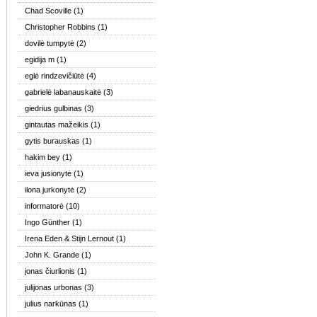
Chad Scoville
(1)
Christopher Robbins
(1)
dovilė tumpytė
(2)
egidija m
(1)
eglė rindzevičiūtė
(4)
gabrielė labanauskaitė
(3)
giedrius gulbinas
(3)
gintautas mažeikis
(1)
gytis burauskas
(1)
hakim bey
(1)
ieva jusionytė
(1)
ilona jurkonytė
(2)
informatorė
(10)
Ingo Günther
(1)
Irena Eden & Stijn Lernout
(1)
John K. Grande
(1)
jonas čiurlionis
(1)
julijonas urbonas
(3)
julius narkūnas
(1)