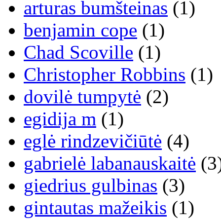
arturas bumšteinas
(1)
benjamin cope
(1)
Chad Scoville
(1)
Christopher Robbins
(1)
dovilė tumpytė
(2)
egidija m
(1)
eglė rindzevičiūtė
(4)
gabrielė labanauskaitė
(3
giedrius gulbinas
(3)
gintautas mažeikis
(1)