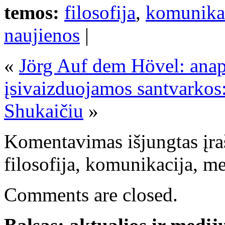
temos:
filosofija
,
komunika
naujienos
|
«
Jörg Auf dem Hövel: anapu
įsivaizduojamos santvarkos
Shukaičiu
»
Komentavimas išjungtas
įra
filosofija, komunikacija, m
Comments are closed.