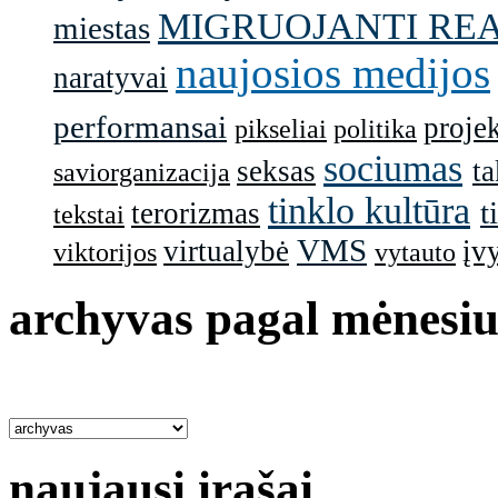
MIGRUOJANTI RE
miestas
naujosios medijos
naratyvai
performansai
projek
pikseliai
politika
sociumas
seksas
ta
saviorganizacija
tinklo kultūra
t
terorizmas
tekstai
VMS
virtualybė
įv
viktorijos
vytauto
archyvas pagal mėnesiu
naujausi įrašai