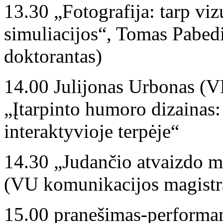
13.30 „Fotografija: tarp viz
simuliacijos“, Tomas Pabe
doktorantas)
14.00 Julijonas Urbonas (
„Įtarpinto humoro dizainas: r
interaktyvioje terpėje“
14.30 „Judančio atvaizdo m
(VU komunikacijos magistr
15.00 pranešimas-performa