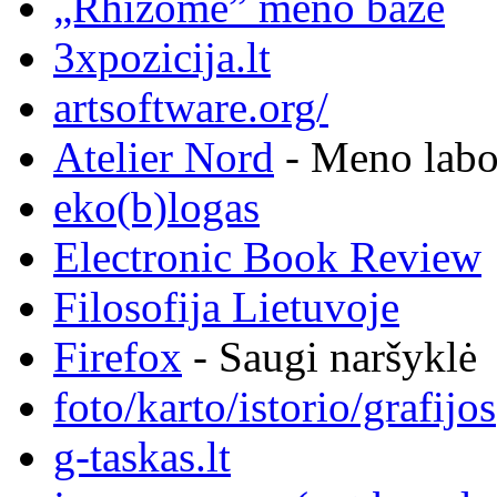
„Rhizome” meno bazė
3xpozicija.lt
artsoftware.org/
Atelier Nord
- Meno labor
eko(b)logas
Electronic Book Review
Filosofija Lietuvoje
Firefox
- Saugi naršyklė
foto/karto/istorio/grafijos
g-taskas.lt