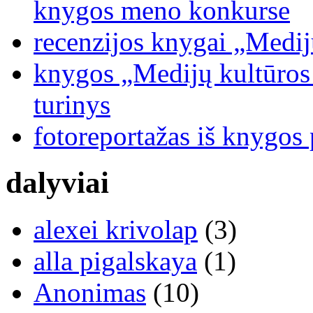
knygos meno konkurse
recenzijos knygai „Medij
knygos „Medijų kultūros b
turinys
fotoreportažas iš knygos
dalyviai
alexei krivolap
(3)
alla pigalskaya
(1)
Anonimas
(10)