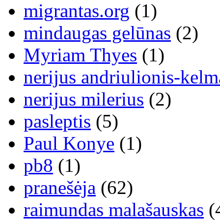
migrantas.org
(1)
mindaugas gelūnas
(2)
Myriam Thyes
(1)
nerijus andriulionis-kelm
nerijus milerius
(2)
pasleptis
(5)
Paul Konye
(1)
pb8
(1)
pranešėja
(62)
raimundas malašauskas
(