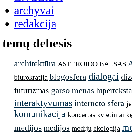
archyvai
redakcija
temų debesis
architektūra
ASTEROIDO BALSAS
dialogai
blogosfera
diz
biurokratija
garso menas
futurizmas
hiperteksta
interaktyvumas
interneto sfera
j
komunikacija
koncertas
kvietimai
k
me
medijos
medijos
medijų ekologija