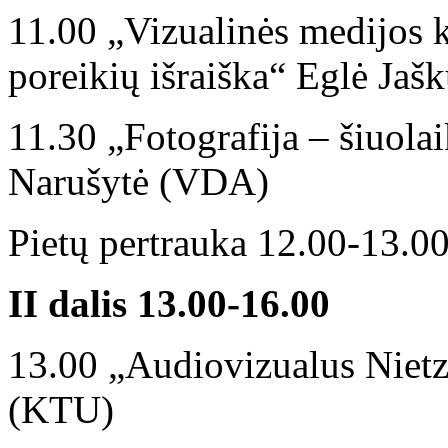
11.00 „Vizualinės medijos 
poreikių išraiška“ Eglė Ja
11.30 „Fotografija – šiuola
Narušytė (VDA)
Pietų pertrauka 12.00-13.0
II dalis 13.00-1
6
.00
13.00 „Audiovizualus Nietz
(KTU)