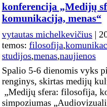
konferencija „Medijų sfe
komunikacija, menas“
vytautas michelkevičius
| 2
temos:
filosofija
,
komunikac
studijos
,
menas
,
naujienos
Spalio 5-6 dienomis vyks p
renginys, skirtas medijų kul
„Medijų sfera: filosofija, 
simpoziumas „Audiovizualin