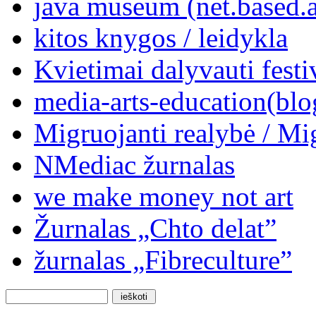
java museum (net.based.a
kitos knygos / leidykla
Kvietimai dalyvauti festi
media-arts-education(blo
Migruojanti realybė / Mi
NMediac žurnalas
we make money not art
Žurnalas „Chto delat”
žurnalas „Fibreculture”