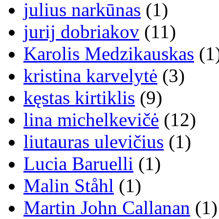
julius narkūnas
(1)
jurij dobriakov
(11)
Karolis Medzikauskas
(1
kristina karvelytė
(3)
kęstas kirtiklis
(9)
lina michelkevičė
(12)
liutauras ulevičius
(1)
Lucia Baruelli
(1)
Malin Ståhl
(1)
Martin John Callanan
(1)