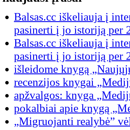
Balsas.cc iškeliauja į int
pasinerti į jo istoriją p
Balsas.cc iškeliauja į int
pasinerti į jo istoriją p
išleidome knygą „Naujųj
recenzijos knygai „Medijų
apžvalgos: knyga „Medijų
pokalbiai apie knygą „Med
„Migruojanti realybė” vėl 