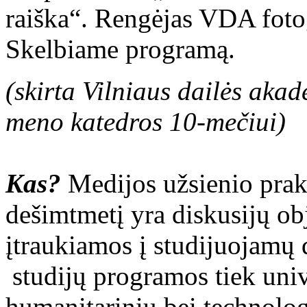
raiška“. Rengėjas VDA fotog
Skelbiame programą.
(skirta Vilniaus dailės akad
meno katedros 10-mečiui)
Kas?
Medijos užsienio prak
dešimtmetį yra diskusijų ob
įtraukiamos į studijuojamų 
studijų programos tiek unive
humanitarinių bei technolog