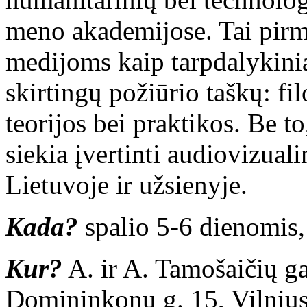
meno akademijose. Tai pirmo
medijoms kaip tarpdalykinia
skirtingų požiūrio taškų: fi
teorijos bei praktikos. Be 
siekia įvertinti audiovizual
Lietuvoje ir užsienyje.
Kada?
spalio 5-6 dienomis,
Kur?
A. ir A. Tamošaičių ga
Domininkonų g. 15, Vilnius