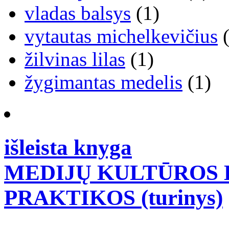
vladas balsys
(1)
vytautas michelkevičius
(
žilvinas lilas
(1)
žygimantas medelis
(1)
išleista knyga
MEDIJŲ KULTŪROS B
PRAKTIKOS (turinys)