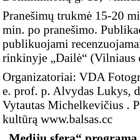
Pranešimų trukmė 15-20 min
min. po pranešimo. Publika
publikuojami recenzuojama
rinkinyje „Dailė“ (Vilniaus 
Organizatoriai: VDA Fotogr
e. prof. p. Alvydas Lukys, 
Vytautas Michelkevičius . P
kultūrą www.balsas.cc
„Medijų sfera“ programa