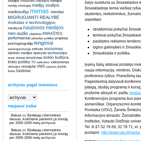
masinės medijos
studijos
medijos
šalys susiduria su žiniasklaidos
medijų studijos
medijų ekologija
žiniasklaidoje lemia viešieji ryši
menas
mediosofija
miestas
studentus, mokslininkus, žurnalist
MIGRUOJANTI REALYBĖ
aspektais:
mokslas ir technologijos
naujosios medijos
naratyvai
struktūriniai pokyčiai žiniask
neo-audio
PARAŠTĖS
objektas
teminiai pokyčiai žiniasklaid
performansai
projektai
pikseliai
politika
paslėptos reklamos tendenci
renginiai
psichogeografija
lygios galimybės ir žiniaskla
sociumas
seksas
saviorganizacija
taktinės medijos
tautvydo
technovizijos
žiniasklaida ir politika.
tinklo kultūra
terorizmas
teisė
tekstai
tinklo politika
TV
videomenas
valentino
Įvairių šalių atstovai pristatys mo
VMS
virtualybė
įvykis
viktorijos
vytauto
nauja informacija, mintimis. Disku
žaidimai
šokis
profesinius ryšius. Pranešimų la
Pageidavimą dalyvauti konferenc
archyvas pagal mėnesius
įstaigą, studijų programą ir kurs
prašome atsiųsti el. paštu
media2
Konferencijos programa bus pare
asmeniškai.
Organizacinis komit
naujausi įrašai
Povilaika (VDU), Žaneta Šimkūna
Balsas.cc iškeliauja į internetines
Informacijos teirautis:
Žurnalistik
dausas: kviečiame pasinerti į jo istoriją
institutas, Vytauto Didžiojo univ
per 2005-2009 metų archyvus
Tel. 8-37-32 78 69; 32 78 71; el.
Balsas.cc iškeliauja į internetines
puslapis:
http://www.vdu.lt/media
dausas: kviečiame pasinerti į jo istoriją
per 2005-2009 metų archyvus