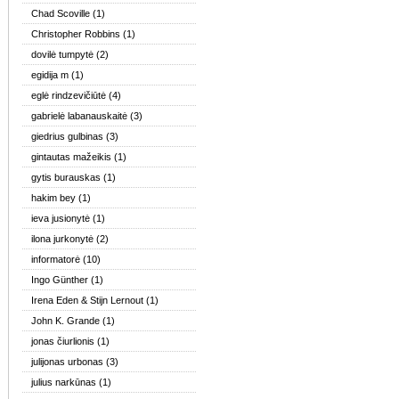
Chad Scoville
(1)
Christopher Robbins
(1)
dovilė tumpytė
(2)
egidija m
(1)
eglė rindzevičiūtė
(4)
gabrielė labanauskaitė
(3)
giedrius gulbinas
(3)
gintautas mažeikis
(1)
gytis burauskas
(1)
hakim bey
(1)
ieva jusionytė
(1)
ilona jurkonytė
(2)
informatorė
(10)
Ingo Günther
(1)
Irena Eden & Stijn Lernout
(1)
John K. Grande
(1)
jonas čiurlionis
(1)
julijonas urbonas
(3)
julius narkūnas
(1)