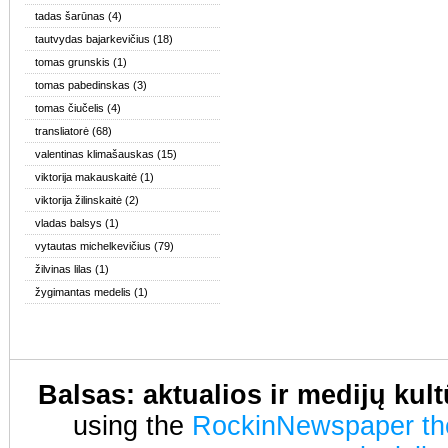
tadas šarūnas
(4)
tautvydas bajarkevičius
(18)
tomas grunskis
(1)
tomas pabedinskas
(3)
tomas čiučelis
(4)
transliatorė
(68)
valentinas klimašauskas
(15)
viktorija makauskaitė
(1)
viktorija žilinskaitė
(2)
vladas balsys
(1)
vytautas michelkevičius
(79)
žilvinas lilas
(1)
žygimantas medelis
(1)
Balsas: aktualios ir medijų kul
using the
RockinNewspaper t