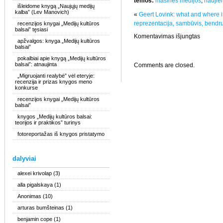
temos:
masinės medijos
,
naujie
išleidome knygą „Naujųjų medijų
kalba” (Lev Manovich)
«
Geert Lovink: what and where i
reprezentacija, sambūvis, bendru
recenzijos knygai „Medijų kultūros
balsai” tęsiasi
įraše
Komentavimas išjungtas
apžvalgos: knyga „Medijų kultūros
konferenc
balsai”
Baltijos
šalių
pokalbiai apie knygą „Medijų kultūros
žiniaskla
balsai”: atnaujinta
Comments are closed.
transform
„Migruojanti realybė” vėl eteryje:
recenzija ir prizas knygos meno
konkurse
recenzijos knygai „Medijų kultūros
balsai”
knygos „Medijų kultūros balsai:
teorijos ir praktikos” turinys
fotoreportažas iš knygos pristatymo
dalyviai
alexei krivolap
(3)
alla pigalskaya
(1)
Anonimas
(10)
arturas bumšteinas
(1)
benjamin cope
(1)