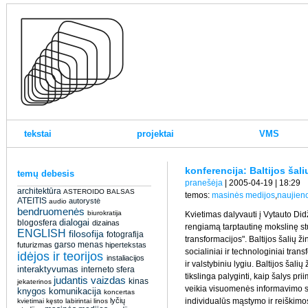
tekstai
projektai
VMS
konferencija: Baltijos šal
temų debesis
pranešėja
| 2005-04-19 | 18:29
architektūra
ASTEROIDO BALSAS
temos:
masinės medijos
,
naujien
ATEITIS
autorystė
audio
bendruomenės
biurokratija
Kvietimas dalyvauti į Vytauto Did
dialogai
blogosfera
dizainas
rengiamą tarptautinę mokslinę stu
ENGLISH
filosofija
fotografija
transformacijos".
Baltijos šalių ži
garso menas
futurizmas
hipertekstas
socialiniai ir technologiniai trans
idėjos ir teorijos
instaliacijos
ir valstybiniu lygiu. Baltijos šal
interaktyvumas
interneto sfera
tikslinga palyginti, kaip šalys pr
judantis vaizdas
kinas
jekaterinos
veikia visuomenės informavimo se
knygos
komunikacija
koncertas
lyčių
individualūs mąstymo ir reiškimos
kvietimai
kęsto
labirintai
linos