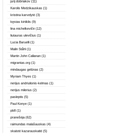
jurij dobriakov
(11)
Karolis Medzikauskas
(1)
kristina karvelytė
(3)
kęstas kirtiklis
(9)
lina michelkevičė
(12)
liutauras ulevičius
(1)
Lucia Baruelli
(1)
Malin Ståhl
(1)
Martin John Callanan
(1)
migrantas.org
(1)
mindaugas gelūnas
(2)
Myriam Thyes
(1)
nerijus andriulionis-kelmas
(1)
nerijus milerius
(2)
pasleptis
(5)
Paul Konye
(1)
pb8
(1)
pranešėja
(62)
raimundas malašauskas
(4)
skaistė kazarauskaitė
(5)