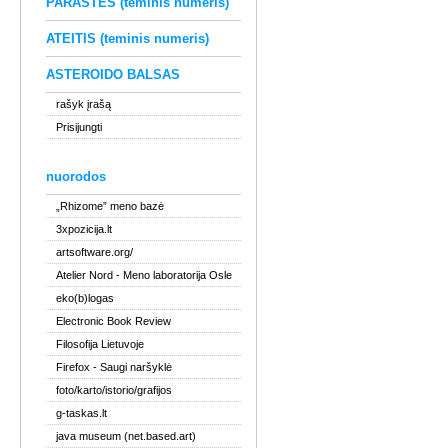
PARAŠTĖS (teminis numeris)
ATEITIS (teminis numeris)
ASTEROIDO BALSAS
rašyk įrašą
Prisijungti
nuorodos
„Rhizome” meno bazė
3xpozicija.lt
artsoftware.org/
Atelier Nord
- Meno laboratorija Osle
eko(b)logas
Electronic Book Review
Filosofija Lietuvoje
Firefox
- Saugi naršyklė
foto/karto/istorio/grafijos
g-taskas.lt
java museum (net.based.art)