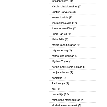
jurij dobriakov
(11)
Karolis Medzikauskas
(1)
kristina karvelytė
(3)
kęstas kirtiklis
(9)
lina michelkevičė
(12)
liutauras ulevičius
(1)
Lucia Baruelli
(1)
Malin Ståhl
(1)
Martin John Callanan
(1)
migrantas.org
(1)
mindaugas gelūnas
(2)
Myriam Thyes
(1)
nerijus andriulionis-kelmas
(1)
nerijus milerius
(2)
pasleptis
(5)
Paul Konye
(1)
pb8
(1)
pranešėja
(62)
raimundas malašauskas
(4)
skaistė kazarauskaitė
(5)