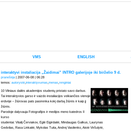
VMS
ENGLISH
interaktyvi instaliacija „Žaidimai” INTRO galerijoje iki birželio 9 d.
pranešėja
| 2007-06-08 | 06:28
temos:
autorystė
,
interaktyvumas
,
menas
,
renginiai
10 Vilniaus dailės akademijos studentų pristato savo darbus.
Tai interaktyvios garso ir vaizdo instaliacijos veikiančios vienoje
erdvėje – žiūrovas pats pasirenka kokį darbą žiūrės ir kaip jį
žiūrės.
Parodoje dalyvauja Fotografijos ir medijos meno katedros II
kurso
studentai: Vitalij Červiakov, Eglė Eigirdaitė, Mindaugas Galkus, Laurynas
Gedvilas, Rasa Linkaitė, Mykolas Tuita, Andrej Vasilenko, Aistė Viršulytė,