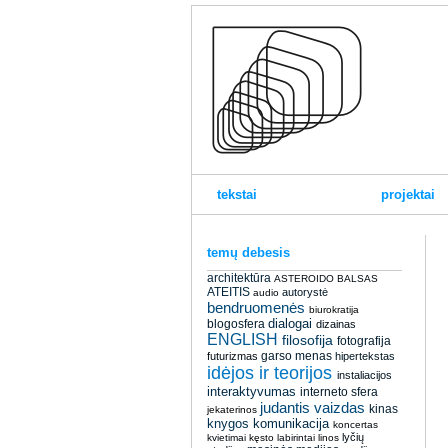
tekstai
projektai
temų debesis
architektūra
ASTEROIDO BALSAS
ATEITIS
autorystė
audio
bendruomenės
biurokratija
dialogai
blogosfera
dizainas
ENGLISH
filosofija
fotografija
garso menas
futurizmas
hipertekstas
idėjos ir teorijos
instaliacijos
interaktyvumas
interneto sfera
judantis vaizdas
kinas
jekaterinos
knygos
komunikacija
koncertas
lyčių
kvietimai
kęsto
labirintai
linos