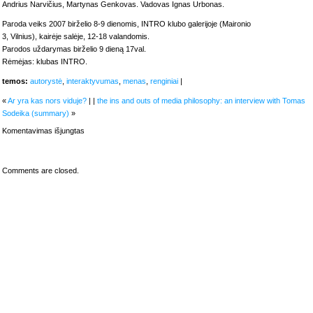
Andrius Narvičius, Martynas Genkovas. Vadovas Ignas Urbonas.
Paroda veiks 2007 birželio 8-9 dienomis, INTRO klubo galerijoje (Maironio
3, Vilnius), kairėje salėje, 12-18 valandomis.
Parodos uždarymas birželio 9 dieną 17val.
Rėmėjas: klubas INTRO.
temos:
autorystė
,
interaktyvumas
,
menas
,
renginiai
|
«
Ar yra kas nors viduje?
| |
the ins and outs of media philosophy: an interview with Tomas
Sodeika (summary)
»
įraše
Komentavimas išjungtas
interaktyvi
instaliacija
„Žaidimai”
INTRO
Comments are closed.
galerijoje
iki
birželio
9
d.