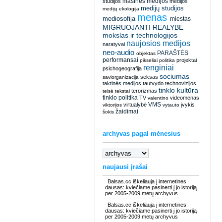
masinės medijos
studijos
medijos
medijų studijos
medijų ekologija
menas
mediosofija
miestas
MIGRUOJANTI REALYBĖ
mokslas ir technologijos
naujosios medijos
naratyvai
neo-audio
PARAŠTĖS
objektas
performansai
projektai
pikseliai
politika
renginiai
psichogeografija
sociumas
seksas
saviorganizacija
taktinės medijos
tautvydo
technovizijos
tinklo kultūra
terorizmas
teisė
tekstai
tinklo politika
TV
videomenas
valentino
VMS
virtualybė
įvykis
viktorijos
vytauto
žaidimai
šokis
archyvas pagal mėnesius
naujausi įrašai
Balsas.cc iškeliauja į internetines
dausas: kviečiame pasinerti į jo istoriją
per 2005-2009 metų archyvus
Balsas.cc iškeliauja į internetines
dausas: kviečiame pasinerti į jo istoriją
per 2005-2009 metų archyvus