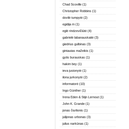
Chad Scoville
(1)
Christopher Robbins
(1)
dovilė tumpytė
(2)
egidija m
(1)
eglė rindzevičiūtė
(4)
gabrielė labanauskaitė
(3)
giedrius gulbinas
(3)
gintautas mažeikis
(1)
gytis burauskas
(1)
hakim bey
(1)
ieva jusionytė
(1)
ilona jurkonytė
(2)
informatorė
(10)
Ingo Günther
(1)
Irena Eden & Stijn Lernout
(1)
John K. Grande
(1)
jonas čiurlionis
(1)
julijonas urbonas
(3)
julius narkūnas
(1)