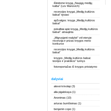
išleidome knygą „Naujųjų medijų
kalba” (Lev Manovich)
recenzijos knygai „Medijų kultūros
balsai” tęsiasi
apžvalgos: knyga „Medijų kultūros
balsai”
pokalbiai apie knygą „Medijų kultūros
balsai”: atnaujinta
„Migruojanti realybė” vėl eteryje:
recenzija ir prizas knygos meno
konkurse
recenzijos knygai „Medijų kultūros
balsai”
knygos „Medijų kultūros balsai:
teorijos ir praktikos” turinys
fotoreportažas iš knygos pristatymo
dalyviai
alexei krivolap
(3)
alla pigalskaya
(1)
Anonimas
(10)
arturas bumšteinas
(1)
benjamin cope
(1)