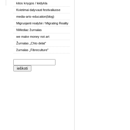
kitos knygos / leidykla
Kvietimai dalyvauti festivaliuose
media-arts-education(blog)
Migruojanti realybė / Migrating Reality
NMediac žurnalas
we make money not art
Žurnalas „Chto delat”
žurnalas „Fibreculture”