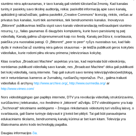
siuntimo nėra apkraunamas, ir tavo kanalą gali stebėti tūkstančiai žmonių. Kad kanalas
turėtų ir pasiektų savo tikslinę auditoriją, reikia: paskelbti informaciją apie savo kanalą,
apibūdinti jį raktažodžiais; galima pasitelkti „Creative Commons“ licenziją, rinktis, viešas ar
privatus bus kanalas, kurti tiek asmeninius, tiek bendruomenės kanalus. Inovatyvus
„Bittorent“ publikavimas leidžia siųsti savo kanalo videotransliaciją neišnaudojant siuntimo
resursų, t.y., failas gaunamas iš daugybės kompiuterių, kurie buvo parsisiuntę tą patį
videofailą. Kanalą galima užsiprenumeruoti kaip
rss feedą
. Kanalų peržiūra ir, svarbiausia,
paieška yra nuostabiai patogi. O „Bittorent“ „peer to peer“ ryšys nuostabus tuo, kad failo
dydis ir mokesčiai už siuntimą nėra galvos skausmas – jie leidžia publikuoti geros kokybės
videofailus, kurie rodomi pilnu ekranu primena į televizoriaus kokybę.
Kitas svarbus „Broadcast Machine“ aspektas yra tas, kad neprivalai būti videokūrėju,
norėdamas publikuoti videofailą savo kanale, nes „Broadcast Machine“ dėka gali publikuoti
bet kokį videofailą, rastą internete. Taip gali sukurti savo teminę televiziją/video(web)blogą,
net ir neturėdamas kameros ar žurnalistų, ruošiančių reportažus. Pvz., galima traliuoti
videofailus iš archyvų
http://www.archive.org/
,
http://www.ourmedia.org/
ar
http://www.vimeo.com/
Nors
videobloggingas
gan paplitęs internete, DTV yra revoliucija videofailų struktūrizavimo,
surūšiavimo į telekanalus,
rss feedinimo
ir „bittorent“ atžvilgiu. DTV
videoblogams
yra kaip
„Technorati“ tekstiniams
weblogams
– žmogus rinkdamasis videoturinį turi visišką laisvę, o
svarbiausia, gali šiame turinyje dalyvauti ir jį keisti bei pildyti. Tai gali būti panaudojama
edukaciniams tikslams, bendruomenių kanalų kūrimui ar bet kam kitam. Televizija yra
išlaisvinama atviro kodo technologijų pagalba.
Daugiau informacijos
čia.