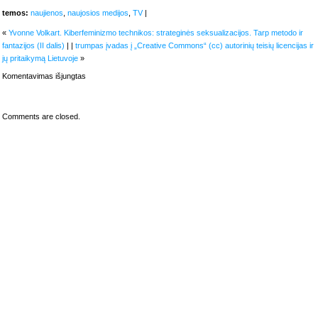
temos:
naujienos
,
naujosios medijos
,
TV
|
«
Yvonne Volkart. Kiberfeminizmo technikos: strateginės seksualizacijos. Tarp metodo ir
fantazijos (II dalis)
| |
trumpas įvadas į „Creative Commons“ (cc) autorinių teisių licencijas ir
jų pritaikymą Lietuvoje
»
įraše
Komentavimas išjungtas
DTV:
susikurk
savo
TV
Comments are closed.
kanalą