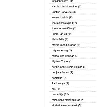
jurij dobriakov
(11)
Karolis Medzikauskas
(1)
kristina karvelytė
(3)
kęstas kirtiklis
(9)
lina michelkevičė
(12)
liutauras ulevičius
(1)
Lucia Baruelli
(1)
Malin Ståhl
(1)
Martin John Callanan
(1)
migrantas.org
(1)
mindaugas gelūnas
(2)
Myriam Thyes
(1)
nerijus andriulionis-kelmas
(1)
nerijus milerius
(2)
pasleptis
(5)
Paul Konye
(1)
pb8
(1)
pranešėja
(62)
raimundas malašauskas
(4)
skaistė kazarauskaitė
(5)