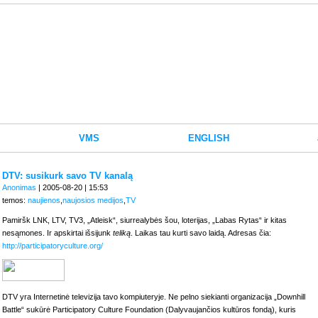
VMS
ENGLISH
DTV: susikurk savo TV kanalą
Anonimas
| 2005-08-20 | 15:53
temos:
naujienos
,
naujosios medijos
,
TV
Pamiršk LNK, LTV, TV3, „Atleisk“, siurrealybės šou, loterijas, „Labas Rytas“ ir kitas
nesąmones. Ir apskirtai išsijunk
teliką
. Laikas tau kurti savo laidą. Adresas čia:
http://participatoryculture.org/
DTV yra Internetinė televizija tavo kompiuteryje. Ne pelno siekianti organizacija „Downhill
Battle“ sukūrė Participatory Culture Foundation (Dalyvaujančios kultūros fondą), kuris