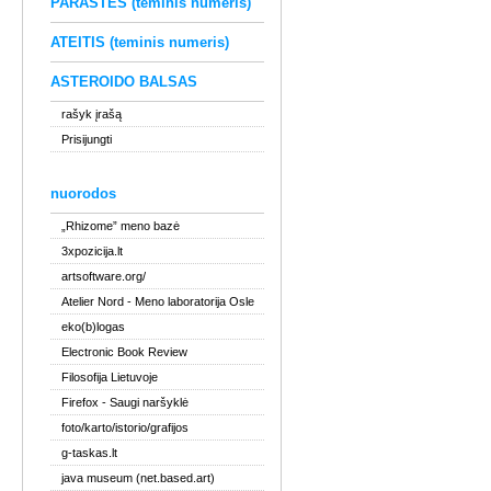
PARAŠTĖS (teminis numeris)
ATEITIS (teminis numeris)
ASTEROIDO BALSAS
rašyk įrašą
Prisijungti
nuorodos
„Rhizome” meno bazė
3xpozicija.lt
artsoftware.org/
Atelier Nord
- Meno laboratorija Osle
eko(b)logas
Electronic Book Review
Filosofija Lietuvoje
Firefox
- Saugi naršyklė
foto/karto/istorio/grafijos
g-taskas.lt
java museum (net.based.art)