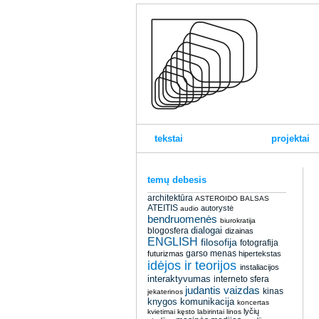
tekstai
projektai
temų debesis
architektūra
ASTEROIDO BALSAS
ATEITIS
autorystė
audio
bendruomenės
biurokratija
dialogai
blogosfera
dizainas
ENGLISH
filosofija
fotografija
garso menas
futurizmas
hipertekstas
idėjos ir teorijos
instaliacijos
interaktyvumas
interneto sfera
judantis vaizdas
kinas
jekaterinos
knygos
komunikacija
koncertas
lyčių
kvietimai
kęsto
labirintai
linos