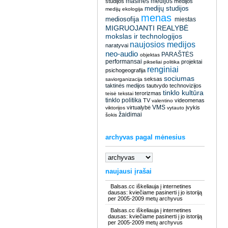
masinės medijos
studijos
medijos
medijų studijos
medijų ekologija
menas
mediosofija
miestas
MIGRUOJANTI REALYBĖ
mokslas ir technologijos
naujosios medijos
naratyvai
neo-audio
PARAŠTĖS
objektas
performansai
projektai
pikseliai
politika
renginiai
psichogeografija
sociumas
seksas
saviorganizacija
taktinės medijos
tautvydo
technovizijos
tinklo kultūra
terorizmas
teisė
tekstai
tinklo politika
TV
videomenas
valentino
VMS
virtualybė
įvykis
viktorijos
vytauto
žaidimai
šokis
archyvas pagal mėnesius
naujausi įrašai
Balsas.cc iškeliauja į internetines
dausas: kviečiame pasinerti į jo istoriją
per 2005-2009 metų archyvus
Balsas.cc iškeliauja į internetines
dausas: kviečiame pasinerti į jo istoriją
per 2005-2009 metų archyvus