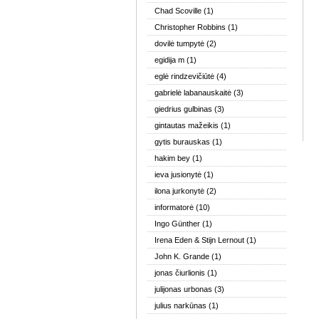
Chad Scoville
(1)
Christopher Robbins
(1)
dovilė tumpytė
(2)
egidija m
(1)
eglė rindzevičiūtė
(4)
gabrielė labanauskaitė
(3)
giedrius gulbinas
(3)
gintautas mažeikis
(1)
gytis burauskas
(1)
hakim bey
(1)
ieva jusionytė
(1)
ilona jurkonytė
(2)
informatorė
(10)
Ingo Günther
(1)
Irena Eden & Stijn Lernout
(1)
John K. Grande
(1)
jonas čiurlionis
(1)
julijonas urbonas
(3)
julius narkūnas
(1)