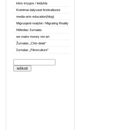
kitos knygos / leidykla
Kvietimai dalyvauti festivaliuose
media-arts-education(blog)
Migruojanti realybė / Migrating Reality
NMediac žurnalas
we make money not art
Žurnalas „Chto delat”
žurnalas „Fibreculture”