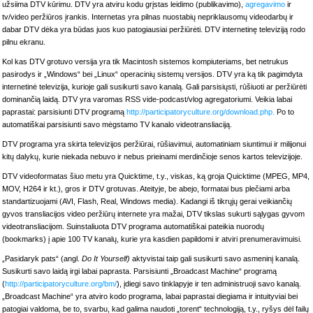
užsiima DTV kūrimu. DTV yra atviru kodu grįstas leidimo (publikavimo),
agregavimo
ir
tv/video peržiūros įrankis. Internetas yra pilnas nuostabių nepriklausomų videodarbų ir
dabar DTV dėka yra būdas juos kuo patogiausiai peržiūrėti. DTV internetinę televiziją rodo
pilnu ekranu.
Kol kas DTV grotuvo versija yra tik Macintosh sistemos kompiuteriams, bet netrukus
pasirodys ir „Windows“ bei „Linux“ operacinių sistemų versijos. DTV yra ką tik pagimdyta
internetinė televizija, kurioje gali susikurti savo kanalą. Gali parsisiųsti, rūšiuoti ar peržiūrėti
dominančią laidą. DTV yra varomas RSS vide-podcast/vlog agregatoriumi. Veikia labai
paprastai: parsisiunti DTV programą
http://participatoryculture.org/download.php.
Po to
automatiškai parsisiunti savo mėgstamo TV kanalo videotransliaciją.
DTV programa yra skirta televizijos peržiūrai, rūšiavimui, automatiniam siuntimui ir milijonui
kitų dalykų, kurie niekada nebuvo ir nebus prieinami merdinčioje senos kartos televizijoje.
DTV videoformatas šiuo metu yra Quicktime, t.y., viskas, ką groja Quicktime (MPEG, MP4,
MOV, H264 ir kt.), gros ir DTV grotuvas. Ateityje, be abejo, formatai bus plečiami arba
standartizuojami (AVI, Flash, Real, Windows media). Kadangi iš tikrųjų gerai veikiančių
gyvos transliacijos video peržiūrų internete yra mažai, DTV tikslas sukurti sąlygas gyvom
videotransliacijom. Suinstaliuota DTV programa automatiškai pateikia nuorodų
(bookmarks) į apie 100 TV kanalų, kurie yra kasdien papildomi ir atviri prenumeravimuisi.
„Pasidaryk pats“ (angl.
Do It Yourself)
aktyvistai taip gali susikurti savo asmeninį kanalą.
Susikurti savo laidą irgi labai paprasta. Parsisiunti „Broadcast Machine“ programą
(
http://participatoryculture.org/bm/
), įdiegi savo tinklapyje ir ten administruoji savo kanalą.
„Broadcast Machine“ yra atviro kodo programa, labai paprastai diegiama ir intuityviai bei
patogiai valdoma, be to, svarbu, kad galima naudoti „torent“ technologiją, t.y., ryšys dėl failų