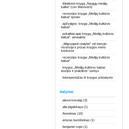
išleidome knygą „Naujųjų medijų
kalba” (Lev Manovich)
recenzijos knygai „Medijų kultūros
balsai” tęsiasi
apžvalgos: knyga „Medijų kultūros
balsai”
pokalbiai apie knygą „Medijų kultūros
balsai”: atnaujinta
„Migruojanti realybė” vėl eteryje:
recenzija ir prizas knygos meno
konkurse
recenzijos knygai „Medijų kultūros
balsai”
knygos „Medijų kultūros balsai:
teorijos ir praktikos” turinys
fotoreportažas iš knygos pristatymo
dalyviai
alexei krivolap
(3)
alla pigalskaya
(1)
Anonimas
(10)
arturas bumšteinas
(1)
benjamin cope
(1)