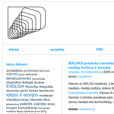
tekstai
projektai
VMS
BALSAS pradeda transliaci
temų debesis
medijų kultūrą ir žurnalą
architektūra
ASTEROIDO BALSAS
vytautas michelkevičius
| 2005-04
ATEITIS
autorystė
audio
temos:
naujienos
bendruomenės
biurokratija
dialogai
blogosfera
dizainas
Interviu su BALSO redakcija „Lite
ENGLISH
filosofija
fotografija
medijos, medijų kultūra, kokios B
garso menas
futurizmas
hipertekstas
lietuviškame internete
Vienas iš 
idėjos ir teorijos
instaliacijos
Geertas Lovinkas pasakoja apie med
interaktyvumas
interneto sfera
senas medijas bei technofobiją.
judantis vaizdas
kinas
jekaterinos
knygos
komunikacija
koncertas
temos:
naujienos
|
lyčių
kvietimai
kęsto
labirintai
linos