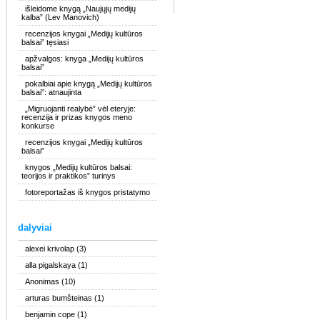
išleidome knygą „Naujųjų medijų
kalba” (Lev Manovich)
recenzijos knygai „Medijų kultūros
balsai” tęsiasi
apžvalgos: knyga „Medijų kultūros
balsai”
pokalbiai apie knygą „Medijų kultūros
balsai”: atnaujinta
„Migruojanti realybė” vėl eteryje:
recenzija ir prizas knygos meno
konkurse
recenzijos knygai „Medijų kultūros
balsai”
knygos „Medijų kultūros balsai:
teorijos ir praktikos” turinys
fotoreportažas iš knygos pristatymo
dalyviai
alexei krivolap
(3)
alla pigalskaya
(1)
Anonimas
(10)
arturas bumšteinas
(1)
benjamin cope
(1)