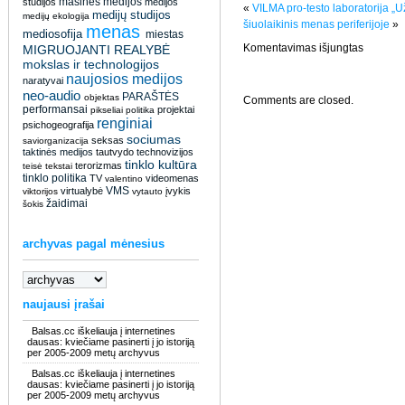
masinės medijos
studijos
medijos
«
VILMA pro-testo laboratorija 
medijų studijos
medijų ekologija
šiuolaikinis menas periferijoje
»
menas
mediosofija
miestas
įraše
Komentavimas išjungtas
MIGRUOJANTI REALYBĖ
BALSAS
mokslas ir technologijos
pradeda
naujosios medijos
transliacij
naratyvai
2
neo-audio
PARAŠTĖS
objektas
Comments are closed.
interviu
performansai
projektai
pikseliai
politika
su
renginiai
kūrybine
psichogeografija
grupe
sociumas
seksas
saviorganizacija
apie
taktinės medijos
tautvydo
technovizijos
medijų
tinklo kultūra
terorizmas
kultūrą
teisė
tekstai
ir
tinklo politika
TV
videomenas
valentino
žurnalą
VMS
virtualybė
įvykis
viktorijos
vytauto
žaidimai
šokis
archyvas pagal mėnesius
naujausi įrašai
Balsas.cc iškeliauja į internetines
dausas: kviečiame pasinerti į jo istoriją
per 2005-2009 metų archyvus
Balsas.cc iškeliauja į internetines
dausas: kviečiame pasinerti į jo istoriją
per 2005-2009 metų archyvus