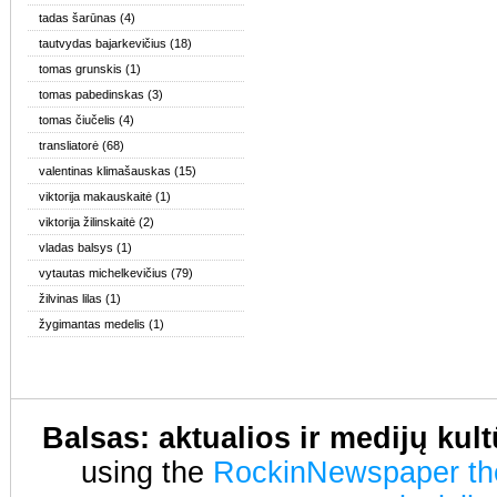
tadas šarūnas
(4)
tautvydas bajarkevičius
(18)
tomas grunskis
(1)
tomas pabedinskas
(3)
tomas čiučelis
(4)
transliatorė
(68)
valentinas klimašauskas
(15)
viktorija makauskaitė
(1)
viktorija žilinskaitė
(2)
vladas balsys
(1)
vytautas michelkevičius
(79)
žilvinas lilas
(1)
žygimantas medelis
(1)
Balsas: aktualios ir medijų kul
using the
RockinNewspaper t