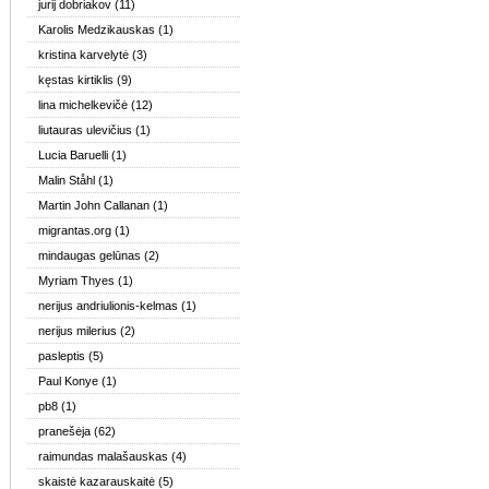
jurij dobriakov
(11)
Karolis Medzikauskas
(1)
kristina karvelytė
(3)
kęstas kirtiklis
(9)
lina michelkevičė
(12)
liutauras ulevičius
(1)
Lucia Baruelli
(1)
Malin Ståhl
(1)
Martin John Callanan
(1)
migrantas.org
(1)
mindaugas gelūnas
(2)
Myriam Thyes
(1)
nerijus andriulionis-kelmas
(1)
nerijus milerius
(2)
pasleptis
(5)
Paul Konye
(1)
pb8
(1)
pranešėja
(62)
raimundas malašauskas
(4)
skaistė kazarauskaitė
(5)