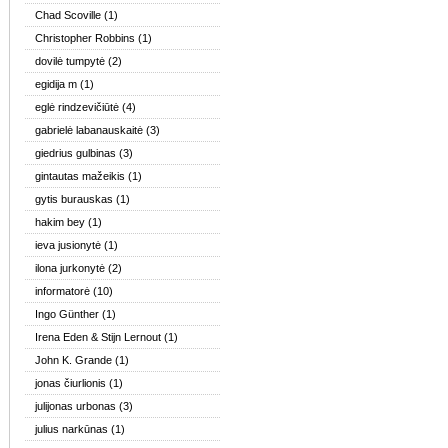
Chad Scoville
(1)
Christopher Robbins
(1)
dovilė tumpytė
(2)
egidija m
(1)
eglė rindzevičiūtė
(4)
gabrielė labanauskaitė
(3)
giedrius gulbinas
(3)
gintautas mažeikis
(1)
gytis burauskas
(1)
hakim bey
(1)
ieva jusionytė
(1)
ilona jurkonytė
(2)
informatorė
(10)
Ingo Günther
(1)
Irena Eden & Stijn Lernout
(1)
John K. Grande
(1)
jonas čiurlionis
(1)
julijonas urbonas
(3)
julius narkūnas
(1)