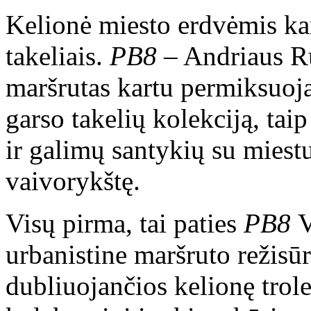
Kelionė miesto erdvėmis kar
takeliais.
PB8
– Andriaus Ru
maršrutas kartu permiksuoja 
garso takelių kolekciją, tai
ir galimų santykių su miest
vaivorykštę.
Visų pirma, tai paties
PB8
V
urbanistine maršruto režisūra
dubliuojančios kelionę trol