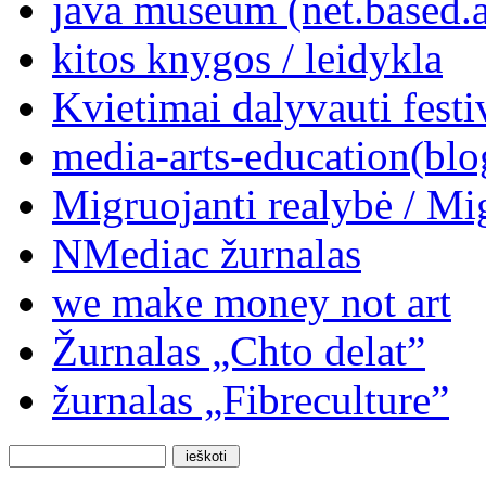
java museum (net.based.a
kitos knygos / leidykla
Kvietimai dalyvauti festi
media-arts-education(blo
Migruojanti realybė / Mi
NMediac žurnalas
we make money not art
Žurnalas „Chto delat”
žurnalas „Fibreculture”