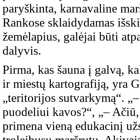
paryškinta, karnavaline marš
Rankose sklaidydamas išskir
žemėlapius, galėjai būti at
dalyvis.
Pirma, kas šauna į galvą, ka
ir miestų kartografiją, yra
„teritorijos sutvarkymą“. „–
puodeliui kavos?“, „– Ačiū, 
primena vieną edukacinį užs
troleibusų maršrutų. Akiva