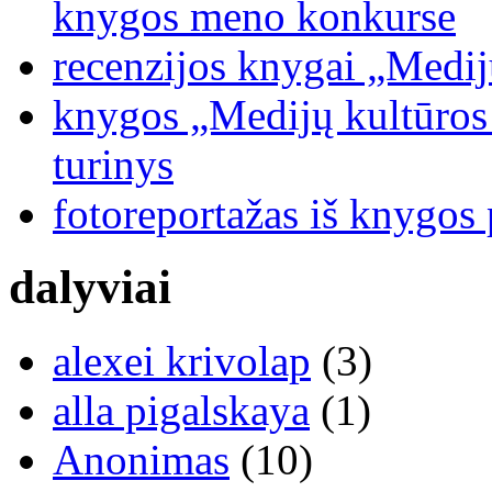
knygos meno konkurse
recenzijos knygai „Medij
knygos „Medijų kultūros b
turinys
fotoreportažas iš knygos
dalyviai
alexei krivolap
(3)
alla pigalskaya
(1)
Anonimas
(10)