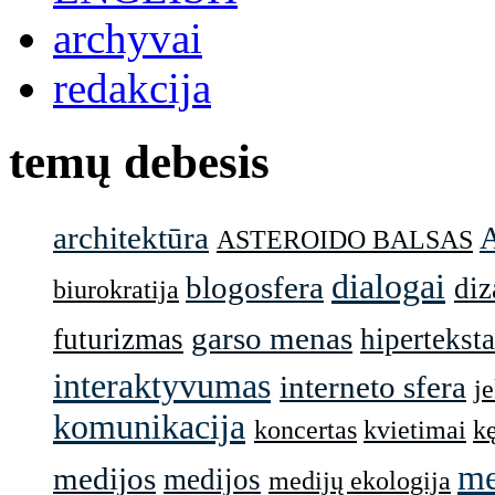
archyvai
redakcija
temų debesis
architektūra
ASTEROIDO BALSAS
dialogai
blogosfera
diz
biurokratija
garso menas
futurizmas
hiperteksta
interaktyvumas
interneto sfera
j
komunikacija
koncertas
kvietimai
k
me
medijos
medijos
medijų ekologija