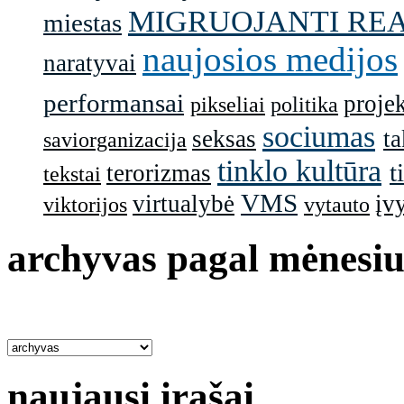
MIGRUOJANTI RE
miestas
naujosios medijos
naratyvai
performansai
projek
pikseliai
politika
sociumas
seksas
ta
saviorganizacija
tinklo kultūra
t
terorizmas
tekstai
VMS
virtualybė
įv
viktorijos
vytauto
archyvas pagal mėnesiu
naujausi įrašai