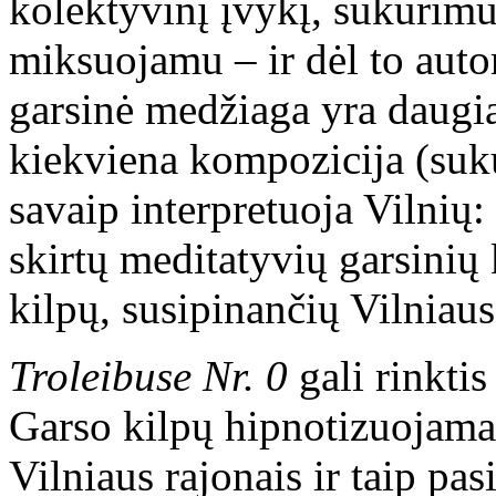
kolektyvinį įvykį, sukūrimu
miksuojamu – ir dėl to autor
garsinė medžiaga yra daugia
kiekviena kompozicija (sukur
savaip interpretuoja Vilni
skirtų meditatyvių garsinių 
kilpų, susipinančių Vilniau
Troleibuse Nr. 0
gali rinktis
Garso kilpų hipnotizuojamam
Vilniaus rajonais ir taip pas