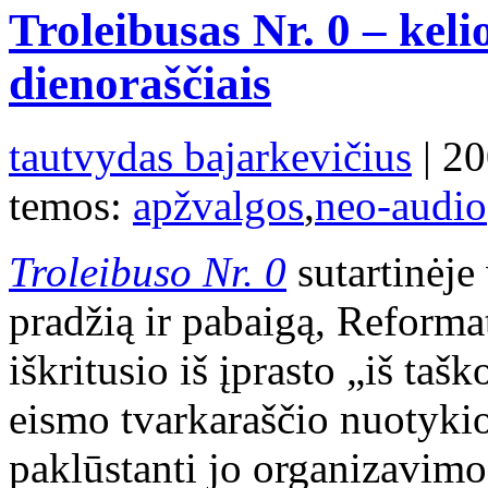
Troleibusas Nr. 0 – keli
dienoraščiais
tautvydas bajarkevičius
| 20
temos:
apžvalgos
,
neo-audio
Troleibuso Nr. 0
sutartinėje 
pradžią ir pabaigą, Reforma
iškritusio iš įprasto „iš tašk
eismo tvarkaraščio nuotykio
paklūstanti jo organizavimo