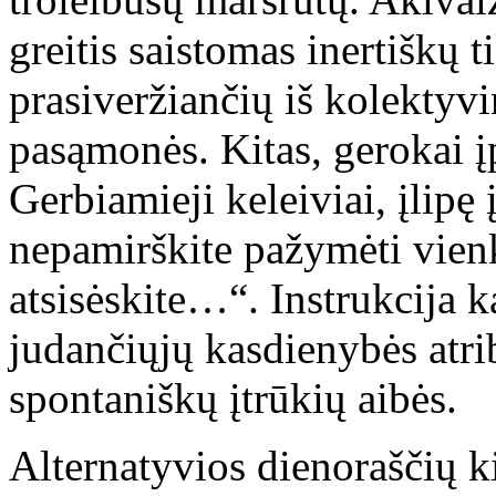
greitis saistomas inertiškų 
prasiveržiančių iš kolektyvi
pasąmonės. Kitas, gerokai į
Gerbiamieji keleiviai, įlipę
nepamirškite pažymėti vienka
atsisėskite…“. Instrukcija k
judančiųjų kasdienybės atri
spontaniškų įtrūkių aibės.
Alternatyvios dienoraščių kil