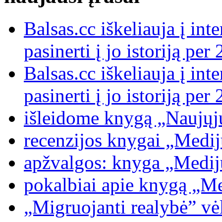
Balsas.cc iškeliauja į int
pasinerti į jo istoriją p
Balsas.cc iškeliauja į int
pasinerti į jo istoriją p
išleidome knygą „Naujųj
recenzijos knygai „Medijų
apžvalgos: knyga „Medijų
pokalbiai apie knygą „Med
„Migruojanti realybė” vėl 