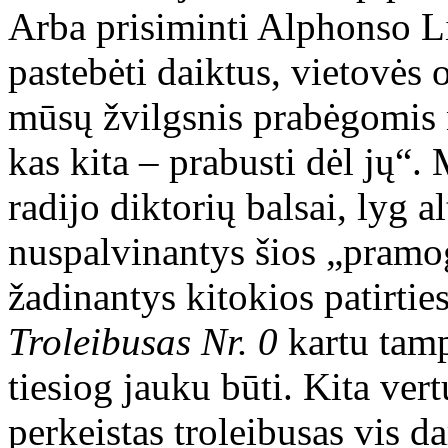
Arba prisiminti Alphonso Li
pastebėti daiktus, vietovės o
mūsų žvilgsnis prabėgomis n
kas kita – prabusti dėl jų“. 
radijo diktorių balsai, lyg a
nuspalvinantys šios „pramog
žadinantys kitokios patirti
Troleibusas Nr. 0
kartu tamp
tiesiog jauku būti. Kita vert
perkeistas troleibusas vis da