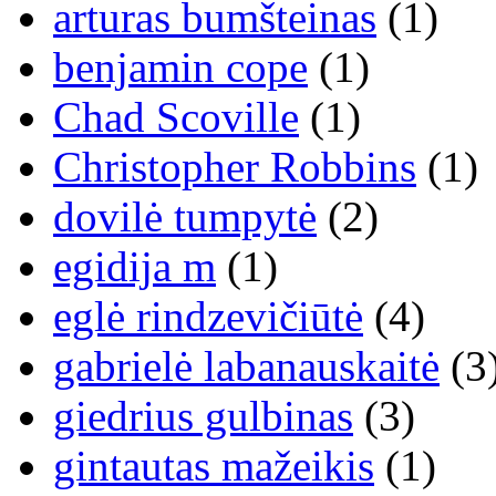
arturas bumšteinas
(1)
benjamin cope
(1)
Chad Scoville
(1)
Christopher Robbins
(1)
dovilė tumpytė
(2)
egidija m
(1)
eglė rindzevičiūtė
(4)
gabrielė labanauskaitė
(3
giedrius gulbinas
(3)
gintautas mažeikis
(1)