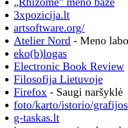
„Rhizome” meno bazė
3xpozicija.lt
artsoftware.org/
Atelier Nord
- Meno labor
eko(b)logas
Electronic Book Review
Filosofija Lietuvoje
Firefox
- Saugi naršyklė
foto/karto/istorio/grafijos
g-taskas.lt