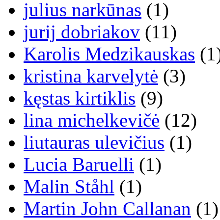
julius narkūnas
(1)
jurij dobriakov
(11)
Karolis Medzikauskas
(1
kristina karvelytė
(3)
kęstas kirtiklis
(9)
lina michelkevičė
(12)
liutauras ulevičius
(1)
Lucia Baruelli
(1)
Malin Ståhl
(1)
Martin John Callanan
(1)