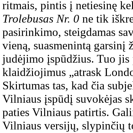
ritmais, pintis į netiesinę k
Trolebusas Nr. 0
ne tik iškr
pasirinkimo, steigdamas savo
vieną, suasmenintą garsinį
judėjimo įspūdžius. Tuo jis 
klaidžiojimus „atrask Lond
Skirtumas tas, kad čia subje
Vilniaus įspūdį suvokėjas s
paties Vilniaus patirtis. Gal
Vilniaus versijų, slypinčių 