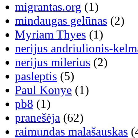
migrantas.org
(1)
mindaugas gelūnas
(2)
Myriam Thyes
(1)
nerijus andriulionis-kelm
nerijus milerius
(2)
pasleptis
(5)
Paul Konye
(1)
pb8
(1)
pranešėja
(62)
raimundas malašauskas
(