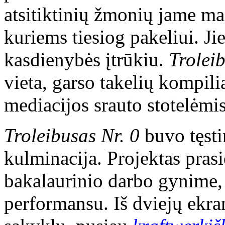
atsitiktinių žmonių jame maža
kuriems tiesiog pakeliui. J
kasdienybės įtrūkiu.
Troleib
vieta, garso takelių kompilia
mediacijos srauto stotelėmis
Troleibusas Nr. 0
buvo tęsti
kulminacija. Projektas pra
bakalaurinio darbo gynime,
performansu. Iš dviejų ekra