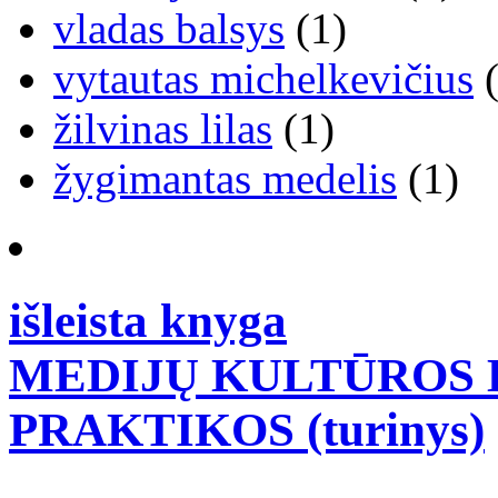
vladas balsys
(1)
vytautas michelkevičius
(
žilvinas lilas
(1)
žygimantas medelis
(1)
išleista knyga
MEDIJŲ KULTŪROS B
PRAKTIKOS (turinys)