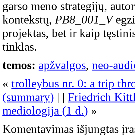
garso meno strategijų, auto
kontekstų,
PB8_001_V
egzi
projektas, bet ir kaip tęstin
tinklas.
temos:
apžvalgos
,
neo-audi
«
trolleybus nr. 0: a trip th
(summary)
| |
Friedrich Kitt
mediologija (1 d.)
»
Komentavimas išjungtas
įra