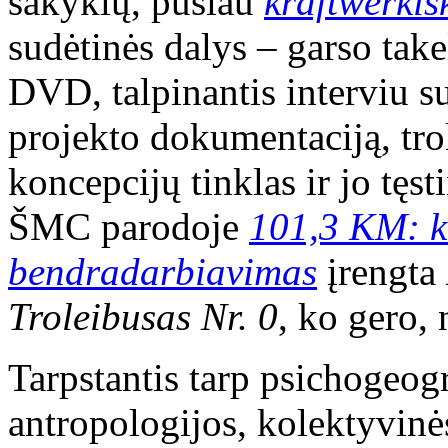
sakyklų, pusiau
kraftwerkiš
sudėtinės dalys – garso take
DVD, talpinantis interviu su
projekto dokumentaciją, tro
koncepcijų tinklas ir jo tęs
ŠMC parodoje
101,3 KM: k
bendradarbiavimas
įrengta
Troleibusas Nr. 0
, ko gero, 
Tarpstantis tarp psichogeogr
antropologijos, kolektyvinė