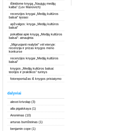
išleidome knygą „Naujųjų medijų
kalba” (Lev Manovich)
recenzijos knygai „Medijų kultūros
balsai” tęsiasi
apžvalgos: knyga „Medijų kultūros
balsai”
pokalbiai apie knygą „Medijų kultūros
balsai”: atnaujinta
„Migruojanti realybė” vėl eteryje:
recenzija ir prizas knygos meno
konkurse
recenzijos knygai „Medijų kultūros
balsai”
knygos „Medijų kultūros balsai:
teorijos ir praktikos” turinys
fotoreportažas iš knygos pristatymo
dalyviai
alexei krivolap
(3)
alla pigalskaya
(1)
Anonimas
(10)
arturas bumšteinas
(1)
benjamin cope
(1)