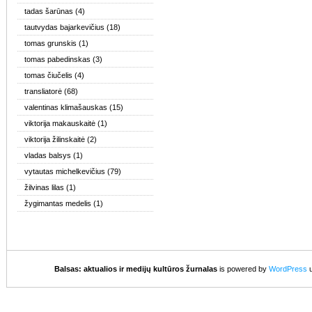
tadas šarūnas
(4)
tautvydas bajarkevičius
(18)
tomas grunskis
(1)
tomas pabedinskas
(3)
tomas čiučelis
(4)
transliatorė
(68)
valentinas klimašauskas
(15)
viktorija makauskaitė
(1)
viktorija žilinskaitė
(2)
vladas balsys
(1)
vytautas michelkevičius
(79)
žilvinas lilas
(1)
žygimantas medelis
(1)
Balsas: aktualios ir medijų kultūros žurnalas
is powered by
WordPress
u