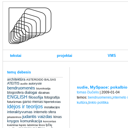
tekstai
projektai
VMS
temų debesis
architektūra
ASTEROIDO BALSAS
ATEITIS
autorystė
audio
sudie, MySpace: pokalbio 
bendruomenės
biurokratija
dialogai
tomas čiučelis
| 2009-01-04
blogosfera
dizainas
ENGLISH
filosofija
fotografija
temos:
bendruomenės
,
interneto 
garso menas
futurizmas
hipertekstas
kultūra
,
tinklo politika
idėjos ir teorijos
instaliacijos
interaktyvumas
interneto sfera
judantis vaizdas
kinas
jekaterinos
knygos
komunikacija
koncertas
lyčių
kvietimai
kęsto
labirintai
linos