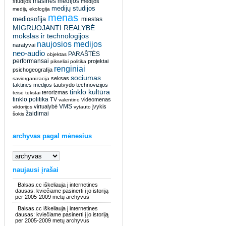
masinės medijos
studijos
medijos
medijų studijos
medijų ekologija
menas
mediosofija
miestas
MIGRUOJANTI REALYBĖ
mokslas ir technologijos
naujosios medijos
naratyvai
neo-audio
PARAŠTĖS
objektas
performansai
projektai
pikseliai
politika
renginiai
psichogeografija
sociumas
seksas
saviorganizacija
taktinės medijos
tautvydo
technovizijos
tinklo kultūra
terorizmas
teisė
tekstai
tinklo politika
TV
videomenas
valentino
VMS
virtualybė
įvykis
viktorijos
vytauto
žaidimai
šokis
archyvas pagal mėnesius
naujausi įrašai
Balsas.cc iškeliauja į internetines
dausas: kviečiame pasinerti į jo istoriją
per 2005-2009 metų archyvus
Balsas.cc iškeliauja į internetines
dausas: kviečiame pasinerti į jo istoriją
per 2005-2009 metų archyvus