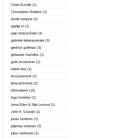
Chad Scoville
(1)
Christopher Robbins
(1)
dovilė tumpytė
(2)
egidija m
(1)
eglė rindzevičiūtė
(4)
gabrielė labanauskaitė
(3)
giedrius gulbinas
(3)
gintautas mažeikis
(1)
gytis burauskas
(1)
hakim bey
(1)
ieva jusionytė
(1)
ilona jurkonytė
(2)
informatorė
(10)
Ingo Günther
(1)
Irena Eden & Stijn Lernout
(1)
John K. Grande
(1)
jonas čiurlionis
(1)
julijonas urbonas
(3)
julius narkūnas
(1)