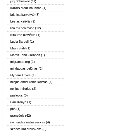
jurij dobriakov
(11)
Karolis Medzikauskas
(1)
kristina karvelytė
(3)
kęstas kirtiklis
(9)
lina michelkevičė
(12)
liutauras ulevičius
(1)
Lucia Baruelli
(1)
Malin Ståhl
(1)
Martin John Callanan
(1)
migrantas.org
(1)
mindaugas gelūnas
(2)
Myriam Thyes
(1)
nerijus andriulionis-kelmas
(1)
nerijus milerius
(2)
pasleptis
(5)
Paul Konye
(1)
pb8
(1)
pranešėja
(62)
raimundas malašauskas
(4)
skaistė kazarauskaitė
(5)