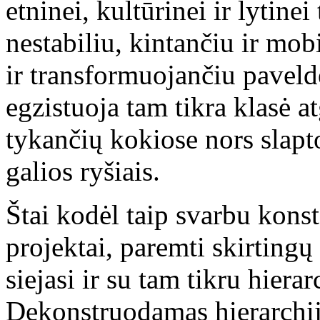
etninei, kultūrinei ir lytine
nestabiliu, kintančiu ir mo
ir transformuojančiu paveldė
egzistuoja tam tikra klasė a
tykančių kokiose nors slapto
galios ryšiais.
Štai kodėl taip svarbu konst
projektai, paremti skirtingų
siejasi ir su tam tikru hiera
Dekonstruodamas hierarchij