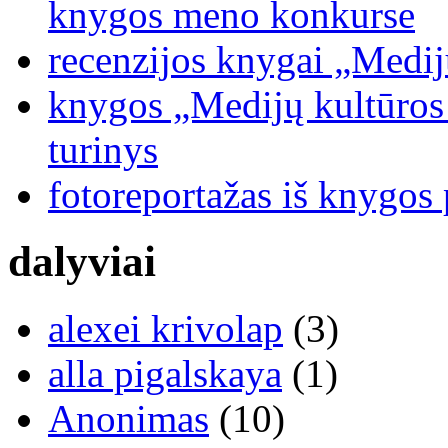
knygos meno konkurse
recenzijos knygai „Medij
knygos „Medijų kultūros b
turinys
fotoreportažas iš knygos
dalyviai
alexei krivolap
(3)
alla pigalskaya
(1)
Anonimas
(10)