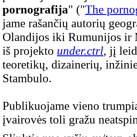
pornografija
" ("
The pornog
jame rašančių autorių geogra
Olandijos iki Rumunijos ir 
iš projekto
under.ctrl
,
jį lei
teoretikų, dizainerių, inžin
Stambulo.
Publikuojame vieno trumpiau
įvairovės toli gražu neatspi