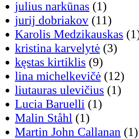
julius narkūnas
(1)
jurij dobriakov
(11)
Karolis Medzikauskas
(1
kristina karvelytė
(3)
kęstas kirtiklis
(9)
lina michelkevičė
(12)
liutauras ulevičius
(1)
Lucia Baruelli
(1)
Malin Ståhl
(1)
Martin John Callanan
(1)