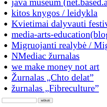
java museum (net.based.a
kitos knygos / leidykla
Kvietimai dalyvauti festi
media-arts-education(blo
Migruojanti realybė / Mi
NMediac žurnalas
we make money not art
Žurnalas „Chto delat”
žurnalas „Fibreculture”