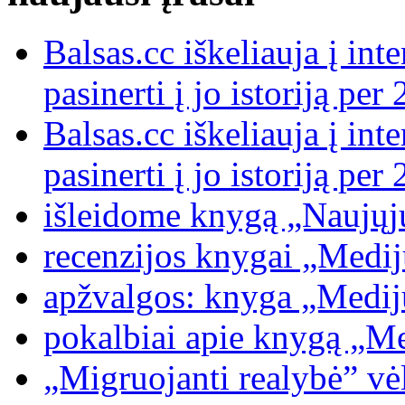
Balsas.cc iškeliauja į int
pasinerti į jo istoriją p
Balsas.cc iškeliauja į int
pasinerti į jo istoriją p
išleidome knygą „Naujųj
recenzijos knygai „Medijų
apžvalgos: knyga „Medijų
pokalbiai apie knygą „Med
„Migruojanti realybė” vėl 