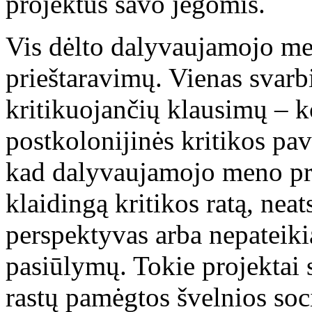
projektus savo jėgomis.
Vis dėlto dalyvaujamojo me
prieštaravimų. Vienas svarbi
kritikuojančių klausimų – k
postkolonijinės kritikos pa
kad dalyvaujamojo meno proj
klaidingą kritikos ratą, neat
perspektyvas arba nepateiki
pasiūlymų. Tokie projektai 
rastų pamėgtos švelnios soci