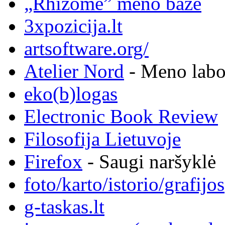
„Rhizome” meno bazė
3xpozicija.lt
artsoftware.org/
Atelier Nord
- Meno labor
eko(b)logas
Electronic Book Review
Filosofija Lietuvoje
Firefox
- Saugi naršyklė
foto/karto/istorio/grafijos
g-taskas.lt