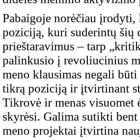
Pabaigoje norėčiau įrodyti, 
poziciją, kuri suderintų šių 
prieštaravimus – tarp „kriti
palinkusio į revoliucinius m
meno klausimas negali būti 
tikrą poziciją ir įtvirtinant 
Tikrovė ir menas visuomet ė
skyrėsi. Galima sutikti ben
meno projektai įtvirtina na