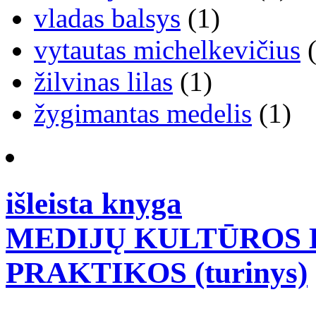
vladas balsys
(1)
vytautas michelkevičius
(
žilvinas lilas
(1)
žygimantas medelis
(1)
išleista knyga
MEDIJŲ KULTŪROS B
PRAKTIKOS (turinys)