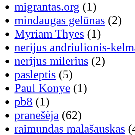
migrantas.org
(1)
mindaugas gelūnas
(2)
Myriam Thyes
(1)
nerijus andriulionis-kelm
nerijus milerius
(2)
pasleptis
(5)
Paul Konye
(1)
pb8
(1)
pranešėja
(62)
raimundas malašauskas
(