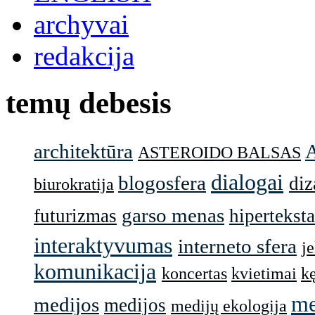
archyvai
redakcija
temų debesis
architektūra
ASTEROIDO BALSAS
dialogai
blogosfera
diz
biurokratija
garso menas
futurizmas
hiperteksta
interaktyvumas
interneto sfera
j
komunikacija
koncertas
kvietimai
k
me
medijos
medijos
medijų ekologija