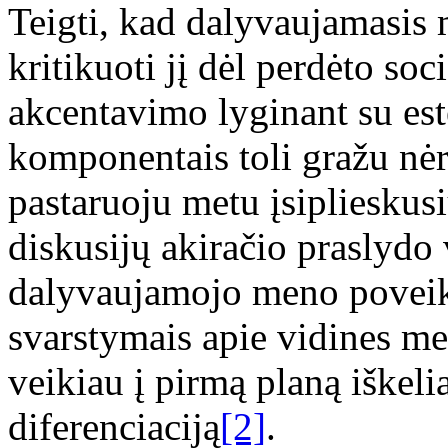
Teigti, kad dalyvaujamasis 
kritikuoti jį dėl perdėto soci
akcentavimo lyginant su este
komponentais toli gražu nėr
pastaruoju metu įsiplieskus
diskusijų akiračio praslydo
dalyvaujamojo meno poveiki
svarstymais apie vidines men
veikiau į pirmą planą iškeli
diferenciaciją
[2]
.