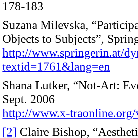
178-183
Suzana Milevska, “Particip
Objects to Subjects”, Sprin
http://www.springerin.at/dy
textid=1761&lang=en
Shana Lutker, “Not-Art: Eve
Sept. 2006
http://www.x-traonline.org
[2]
Claire Bishop, “Aestheti