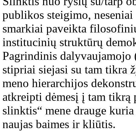
Slinktis nuo ryšių su/tarp ob
publikos steigimo, neseniai
smarkiai paveikta filosofini
institucinių struktūrų demo
Pagrindinis dalyvaujamojo 
stipriai siejasi su tam tikr
meno hierarchijos dekonstru
atkreipti dėmesį į tam tikr
slinktis“ mene drauge kuria n
naujas baimes ir kliūtis.