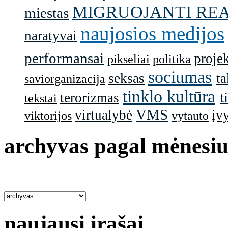
MIGRUOJANTI RE
miestas
naujosios medijos
naratyvai
performansai
projek
pikseliai
politika
sociumas
seksas
ta
saviorganizacija
tinklo kultūra
t
terorizmas
tekstai
VMS
virtualybė
įv
viktorijos
vytauto
archyvas pagal mėnesiu
naujausi įrašai