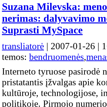
Suzana Milevska: meno i
nerimas: dalyvavimo men
Suprasti MySpace
transliatorė
| 2007-01-26 | 
temos:
bendruomenės
,
mena
Interneto tyruose pasirodė 
pristatantis įžvalgas apie k
kultūroje, technologijose, i
politikoje. Pirmojo numerio