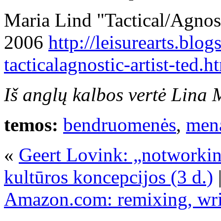
Maria Lind "Tactical/Agnost
2006
http://leisurearts.blo
tacticalagnostic-artist-te
Iš anglų kalbos vertė Lina 
temos:
bendruomenės
,
men
«
Geert Lovink: „notworking
kultūros koncepcijos (3 d.)
|
Amazon.com: remixing, wri