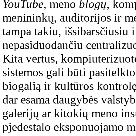
YouTube
, meno
blogų
, komp
menininkų, auditorijos ir m
tampa takiu, išsibarsčiusiu 
nepasiduodančiu centralizu
Kita vertus, kompiuterizuoto
sistemos gali būti pasitelkt
biogalią ir kultūros kontrol
dar esama daugybės valstyb
galerijų ar kitokių meno ins
pjedestalo eksponuojamo m