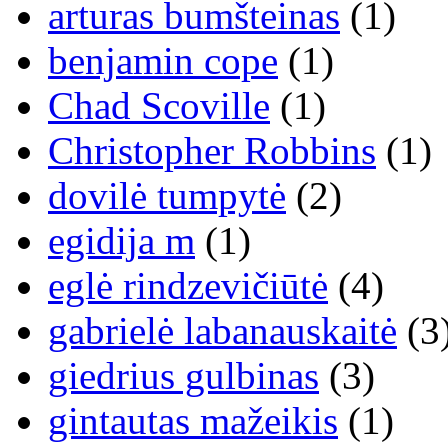
arturas bumšteinas
(1)
benjamin cope
(1)
Chad Scoville
(1)
Christopher Robbins
(1)
dovilė tumpytė
(2)
egidija m
(1)
eglė rindzevičiūtė
(4)
gabrielė labanauskaitė
(3
giedrius gulbinas
(3)
gintautas mažeikis
(1)