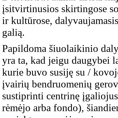
įsitvirtinusios skirtingose 
ir kultūrose, dalyvaujamasi
galią.
Papildoma šiuolaikinio da
yra ta, kad jeigu daugybei 
kurie buvo susiję su / kovo
įvairių bendruomenių gerov
sustiprinti centrinę įgalioju
rėmėjo arba fondo), šiandie