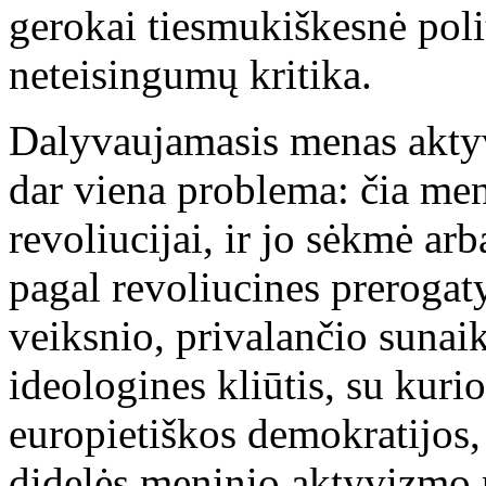
gerokai tiesmukiškesnė polit
neteisingumų kritika.
Dalyvaujamasis menas aktyv
dar viena problema: čia me
revoliucijai, ir jo sėkmė a
pagal revoliucines preroga
veiksnio, privalančio sunaik
ideologines kliūtis, su kur
europietiškos demokratijos, 
didelės meninio aktyvizmo p