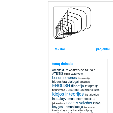
tekstai
projektai
temų debesis
architektūra
ASTEROIDO BALSAS
ATEITIS
autorystė
audio
bendruomenės
biurokratija
dialogai
blogosfera
dizainas
ENGLISH
filosofija
fotografija
garso menas
futurizmas
hipertekstas
idėjos ir teorijos
instaliacijos
interaktyvumas
interneto sfera
judantis vaizdas
kinas
jekaterinos
knygos
komunikacija
koncertas
lyčių
kvietimai
kęsto
labirintai
linos