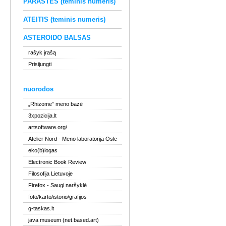
PARAŠTĖS (teminis numeris)
ATEITIS (teminis numeris)
ASTEROIDO BALSAS
rašyk įrašą
Prisijungti
nuorodos
„Rhizome” meno bazė
3xpozicija.lt
artsoftware.org/
Atelier Nord
- Meno laboratorija Osle
eko(b)logas
Electronic Book Review
Filosofija Lietuvoje
Firefox
- Saugi naršyklė
foto/karto/istorio/grafijos
g-taskas.lt
java museum (net.based.art)