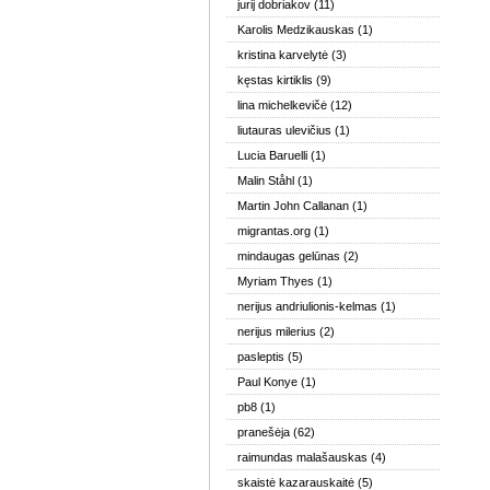
jurij dobriakov
(11)
Karolis Medzikauskas
(1)
kristina karvelytė
(3)
kęstas kirtiklis
(9)
lina michelkevičė
(12)
liutauras ulevičius
(1)
Lucia Baruelli
(1)
Malin Ståhl
(1)
Martin John Callanan
(1)
migrantas.org
(1)
mindaugas gelūnas
(2)
Myriam Thyes
(1)
nerijus andriulionis-kelmas
(1)
nerijus milerius
(2)
pasleptis
(5)
Paul Konye
(1)
pb8
(1)
pranešėja
(62)
raimundas malašauskas
(4)
skaistė kazarauskaitė
(5)