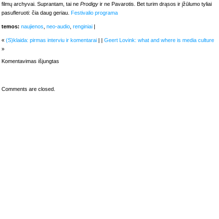
filmų archyvai. Suprantam, tai ne
Prodigy
ir ne Pavarotis. Bet turim drąsos ir įžūlumo tyliai
pasufleruoti: čia daug geriau.
Festivalio programa
temos:
naujienos
,
neo-audio
,
renginiai
|
«
(S)klaida: pirmas interviu ir komentarai
| |
Geert Lovink: what and where is media culture
»
įraše
Komentavimas išjungtas
„Jauna
Muzika“
2005
–
Comments are closed.
kodėl
ne
stadione?