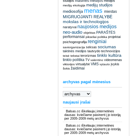
masinės medijos
studijos
medijos
medijų studijos
medijų ekologija
menas
mediosofija
miestas
MIGRUOJANTI REALYBĖ
mokslas ir technologijos
naujosios medijos
naratyvai
neo-audio
PARAŠTĖS
objektas
performansai
projektai
pikseliai
politika
renginiai
psichogeografija
sociumas
seksas
saviorganizacija
taktinės medijos
tautvydo
technovizijos
tinklo kultūra
terorizmas
teisė
tekstai
tinklo politika
TV
videomenas
valentino
VMS
virtualybė
įvykis
viktorijos
vytauto
žaidimai
šokis
archyvas pagal mėnesius
naujausi įrašai
Balsas.cc iškeliauja į internetines
dausas: kviečiame pasinerti į jo istoriją
per 2005-2009 metų archyvus
Balsas.cc iškeliauja į internetines
dausas: kviečiame pasinerti į jo istoriją
per 2005-2009 metų archyvus