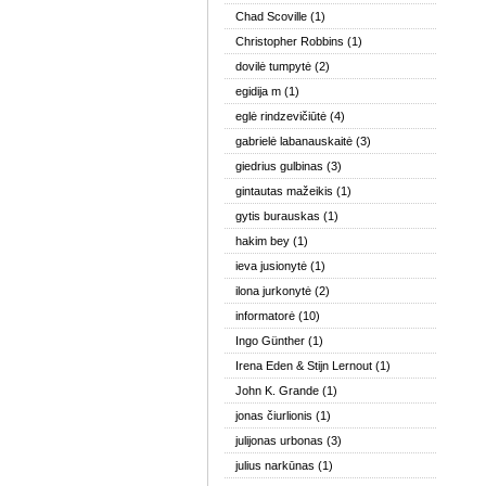
Chad Scoville
(1)
Christopher Robbins
(1)
dovilė tumpytė
(2)
egidija m
(1)
eglė rindzevičiūtė
(4)
gabrielė labanauskaitė
(3)
giedrius gulbinas
(3)
gintautas mažeikis
(1)
gytis burauskas
(1)
hakim bey
(1)
ieva jusionytė
(1)
ilona jurkonytė
(2)
informatorė
(10)
Ingo Günther
(1)
Irena Eden & Stijn Lernout
(1)
John K. Grande
(1)
jonas čiurlionis
(1)
julijonas urbonas
(3)
julius narkūnas
(1)