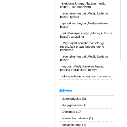
išleidome knygą „Naujųjų medijų
kalba” (Lev Manovich)
recenzijos knygai „Medijų kultūros
balsai” tęsiasi
apžvalgos: knyga „Medijų kultūros
balsai”
pokalbiai apie knygą „Medijų kultūros
balsai”: atnaujinta
„Migruojanti realybė” vėl eteryje:
recenzija ir prizas knygos meno
konkurse
recenzijos knygai „Medijų kultūros
balsai”
knygos „Medijų kultūros balsai:
teorijos ir praktikos” turinys
fotoreportažas iš knygos pristatymo
dalyviai
alexei krivolap
(3)
alla pigalskaya
(1)
Anonimas
(10)
arturas bumšteinas
(1)
benjamin cope
(1)