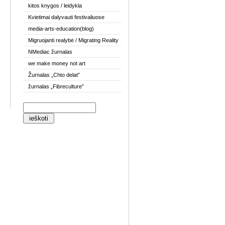
kitos knygos / leidykla
Kvietimai dalyvauti festivaliuose
media-arts-education(blog)
Migruojanti realybė / Migrating Reality
NMediac žurnalas
we make money not art
Žurnalas „Chto delat”
žurnalas „Fibreculture”