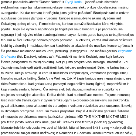
gimusio pasaulinio
label‘o
"Raster Noton"; ir
Ryoji Ikeda
– japoniškasis sintetinės
elektronikos importas, skaitmeninių eksperimentinės elektronikos globalizacijos mašinų
avangardas.
Ką dar nematę ir neišgirdę jums galime pažadėti? Išretėjusio tankio erdves
nugulusias garsinės įtampos krušomis, kuriose išsimaudysite akimis slysdami ant
išskaidytų optinių ekranų. Ritmo kolonos, kuriose pamažu išsiskaido kūno vienybės
pojūtis. Jeigu šie vyrukai nepatingės (o tingėti per savo koncertus jie paprasčiausiai
neįpratę) ir jei neįvyks nieko siaubingai nenumatyto, fizinės garso bangos turėtų išmesti jus
ten, kur iki šiol Lietuvoje nebuvo progos pabuvoti. Tai efektas, vertas mažiausiai dešimties
klubinių vakarėlių ir maždaug tiek pat klasikinės ar akademinės muzikos koncertų (tiesa, ir
čia pasitaiko melomano ausies vertų perliukų). Įsibėgėjimui – ne mažiau garsūs
Vegetable
Orchestra
(liet. Daržovių orkestras). Pabandykit namie iš Kėdainių agurkų ir kokoso
žievės pasigaminti muzikinį orkestrą. Net jei jums pavyks visai neblogai, balandžio 17d.
Jaunoje muzikoje galit ateiti pasižiūrėti, kaip tai daro profesionalai. Beje, ne kulinarijos, o
muzikos. Akcija-atrakcija, o kartu ir muzikinės kompozicijos, vertinamos įnoringai rimtų
Niujorko muzikos kritikų. Šalia Anne Welmer, Erik M (apie kuriuos mes nepasakojam, nes
tikim šventa tiesa, kad geriau kartą pamatyti, negu dešimt kartų išgirsti), nepamirškim ir
kaip visada santūrių lietuvių. Čia reikės šiek tiek daugiau meditacinio susitelkimo ir
naujosios nostalgijos akustikai. Reikia tikėtis, kad nuobodžiauti neteks. To jums neturėtų
leisti internetu transliuojami ir gyvai remiksuojami akordeono garsai kartu su elektronika,
gyvai atliekamos post-akademinės variacijos ir vulkano vaizdeliais anonsuojamos lietuvių
multimedijos premjeros. Kartu su tokiais projektais, kaip iš A.Kučinsko garsinės žaliavos
trim etapais perdirbamas mums jau kažkur girdėtas MIX THE MIX THE MIX THE MIX ir
pro-testo (testo, kaip ir kiek mūsų yra už Lietuvos kino teatrą ir jo tolesnį gyvavimą)
laboratorijoje hipnotizuosiantys gyvi afrikietiški būgnai (nepamirškit ir savų – kaip įrodinėja
profesionalai, tai gali būti ir daržovės) ir Nomedos ir Gedimino Urbonų remiksuoti lietuviškų