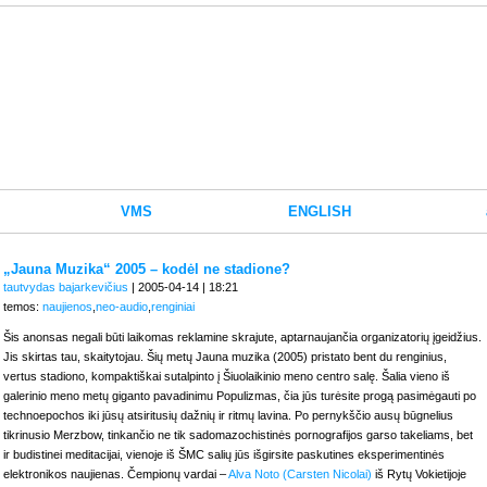
VMS
ENGLISH
„Jauna Muzika“ 2005 – kodėl ne stadione?
tautvydas bajarkevičius
| 2005-04-14 | 18:21
temos:
naujienos
,
neo-audio
,
renginiai
Šis anonsas negali būti laikomas reklamine skrajute, aptarnaujančia organizatorių įgeidžius.
Jis skirtas tau, skaitytojau. Šių metų Jauna muzika (2005) pristato bent du renginius,
vertus stadiono, kompaktiškai sutalpinto į Šiuolaikinio meno centro salę. Šalia vieno iš
galerinio meno metų giganto pavadinimu Populizmas, čia jūs turėsite progą pasimėgauti po
technoepochos iki jūsų atsiritusių dažnių ir ritmų lavina. Po pernykščio ausų būgnelius
tikrinusio Merzbow, tinkančio ne tik sadomazochistinės pornografijos garso takeliams, bet
ir budistinei meditacijai, vienoje iš ŠMC salių jūs išgirsite paskutines eksperimentinės
elektronikos naujienas. Čempionų vardai –
Alva Noto (Carsten Nicolai)
iš Rytų Vokietijoje