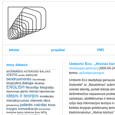
tekstai
projektai
VMS
Umberto Eco. ,,Atviras kū
temų debesis
mindaugas gelūnas
| 2005-04-24
architektūra
ASTEROIDO BALSAS
temos:
apžvalgos
,
knygos
ATEITIS
autorystė
audio
bendruomenės
biurokratija
Umberto Eco skaitytojai geriausi
dialogai
blogosfera
dizainas
švytuoklė” ar ,,Baudolinas” autorių
ENGLISH
filosofija
fotografija
eseisto talentą, juolab tokioje plo
garso menas
futurizmas
hipertekstas
dešimtmečius nepasenusi problema
idėjos ir teorijos
instaliacijos
vartotojas, atsitiktinumas ir televi
interaktyvumas
interneto sfera
ryšys tarp informacijos teorijos ir
judantis vaizdas
kinas
jekaterinos
keletas knygoje gvildenamų temų
knygos
komunikacija
koncertas
lyčių
tradicionalumui ,,Atviras kūrinys”
kvietimai
kęsto
labirintai
linos