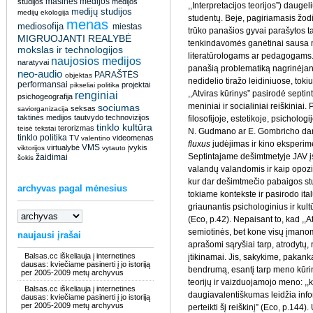
masinės medijos
studijos
medijos
,,Interpretacijos teorijos”) dauge
medijų studijos
medijų ekologija
studentų. Beje, pagiriamasis žodis
menas
mediosofija
miestas
trūko panašios gyvai parašytos tar
MIGRUOJANTI REALYBĖ
tenkindavomės ganėtinai sausa
mokslas ir technologijos
literatūrologams ar pedagogams. 
naujosios medijos
naratyvai
panašią problematiką nagrinėjant
neo-audio
PARAŠTĖS
objektas
nedidelio tiražo leidiniuose, toki
performansai
projektai
pikseliai
politika
,,Atviras kūrinys” pasirodė septi
renginiai
psichogeografija
meniniai ir socialiniai reiškiniai.
sociumas
seksas
saviorganizacija
taktinės medijos
tautvydo
technovizijos
filosofijoje, estetikoje, psicholo
tinklo kultūra
terorizmas
teisė
tekstai
N. Gudmano ar E. Gombricho darba
tinklo politika
TV
videomenas
valentino
fluxus
judėjimas ir kino eksperime
VMS
virtualybė
įvykis
viktorijos
vytauto
Septintajame dešimtmetyje JAV įs
žaidimai
šokis
valandų valandomis ir kaip opozi
kur dar dešimtmečio pabaigos stu
archyvas pagal mėnesius
tokiame kontekste ir pasirodo ita
griaunantis psichologinius ir kult
(Eco, p.42). Nepaisant to, kad ,,At
semiotinės, bet kone visų įmano
naujausi įrašai
aprašomi sąryšiai tarp, atrodytų
Balsas.cc iškeliauja į internetines
įtikinamai. Jis, sakykime, pakanka
dausas: kviečiame pasinerti į jo istoriją
bendrumą, esantį tarp meno kūrin
per 2005-2009 metų archyvus
teorijų ir vaizduojamojo meno: ,
Balsas.cc iškeliauja į internetines
daugiavalentiškumas leidžia info
dausas: kviečiame pasinerti į jo istoriją
per 2005-2009 metų archyvus
perteikti šį reiškinį” (Eco, p.144)