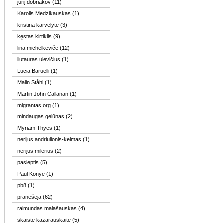
jurij dobriakov
(11)
Karolis Medzikauskas
(1)
kristina karvelytė
(3)
kęstas kirtiklis
(9)
lina michelkevičė
(12)
liutauras ulevičius
(1)
Lucia Baruelli
(1)
Malin Ståhl
(1)
Martin John Callanan
(1)
migrantas.org
(1)
mindaugas gelūnas
(2)
Myriam Thyes
(1)
nerijus andriulionis-kelmas
(1)
nerijus milerius
(2)
pasleptis
(5)
Paul Konye
(1)
pb8
(1)
pranešėja
(62)
raimundas malašauskas
(4)
skaistė kazarauskaitė
(5)