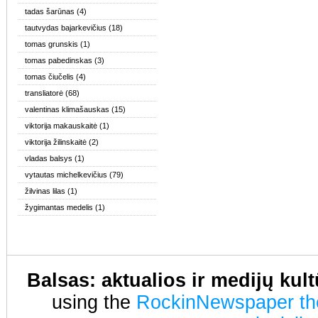
tadas šarūnas
(4)
tautvydas bajarkevičius
(18)
tomas grunskis
(1)
tomas pabedinskas
(3)
tomas čiučelis
(4)
transliatorė
(68)
valentinas klimašauskas
(15)
viktorija makauskaitė
(1)
viktorija žilinskaitė
(2)
vladas balsys
(1)
vytautas michelkevičius
(79)
žilvinas lilas
(1)
žygimantas medelis
(1)
Balsas: aktualios ir medijų kul
using the
RockinNewspaper t