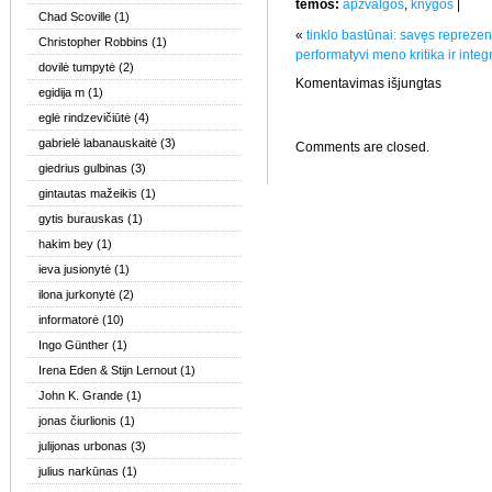
temos:
apžvalgos
,
knygos
|
Chad Scoville
(1)
«
tinklo bastūnai: savęs reprezen
Christopher Robbins
(1)
performatyvi meno kritika ir integru
dovilė tumpytė
(2)
įraše
Komentavimas išjungtas
egidija m
(1)
Umberto
Eco.
eglė rindzevičiūtė
(4)
,,Atviras
kūrinys”
gabrielė labanauskaitė
(3)
Comments are closed.
giedrius gulbinas
(3)
gintautas mažeikis
(1)
gytis burauskas
(1)
hakim bey
(1)
ieva jusionytė
(1)
ilona jurkonytė
(2)
informatorė
(10)
Ingo Günther
(1)
Irena Eden & Stijn Lernout
(1)
John K. Grande
(1)
jonas čiurlionis
(1)
julijonas urbonas
(3)
julius narkūnas
(1)