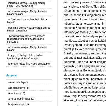
vaizduojamojo meno kūriniui sva
išleidome knygą „Naujųjų medijų
kalba” (Lev Manovich)
santykyje su stebėtoju. Tiek eilėra
užbaigiamas ar papildomas jo vart
recenzijos knygai „Medijų kultūros
balsai” tęsiasi
būdu autorius kritikuoja tradicin
gyvename informacinio triukšmo ir
apžvalgos: knyga „Medijų kultūros
balsai”
mūsų kariaujame savo asmeninį in
pokalbiai apie knygą „Medijų kultūros
didesniu žinojimu ir gebėjimu atsi
balsai”: atnaujinta
informacijos teoriją (p.116). Auto
„Migruojanti realybė” vėl eteryje:
pareiškimus apie bandymą perkelt
recenzija ir prizas knygos meno
manifesto, užuot laikius tai kultū
konkurse
,,Vakarų žmogus išgirdo kvietimą
recenzijos knygai „Medijų kultūros
priimti ją tik kaip racionalų metod
balsai”
Ši kelių dešimtmečių senumo knyg
knygos „Medijų kultūros balsai:
pabandyti rasti atskaitos taškų 
teorijos ir praktikos” turinys
judėjimui, kuris būtų bent kiek į
fotoreportažas iš knygos pristatymo
galimybių dėka daugelis šiais laik
vienadieniais). Be to, naujosios 
vis akivaizdžiau tampa
mainstre
dalyviai
didžiųjų teatro scenų pastatymuo
alexei krivolap
(3)
,,Atviras kūrinys” šiandieną jau nė
prieštaringų vertinimų kaip kadai
alla pigalskaya
(1)
nereikalauja priklausomybės ar pr
Anonimas
(10)
laiko. Taigi iš tiesų atviras ir vis
arturas bumšteinas
(1)
skaitant ,,Atvirą kūrinį” neišven
benjamin cope
(1)