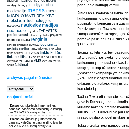
prijungti savo internetinę svetainę
masinės medijos
studijos
medijos
medijų studijos
panaudojo kartingų verslui.
medijų ekologija
menas
mediosofija
miestas
Žinios apie svetainę pasklido itin 
MIGRUOJANTI REALYBĖ
lankomumas, o pardavimų kiekis d
mokslas ir technologijos
pasimatymų kompanijos ir žaislinių
naujosios medijos
naratyvai
Per dvi savaites Tew užsidirbo ti
neo-audio
PARAŠTĖS
objektas
studijas koledže. Iki rugsėjo jis
performansai
projektai
pikseliai
politika
renginiai
pardavė paskutinius likusius tūkst
psichogeografija
sociumas
$1,037,100.
seksas
saviorganizacija
taktinės medijos
tautvydo
technovizijos
tinklo kultūra
Tačiau jau kitą rytą Tew pažadino
terorizmas
teisė
tekstai
tinklo politika
TV
videomenas
valentino
„Sitelutions“, nes svetainėje judėj
VMS
virtualybė
įvykis
viktorijos
vytauto
lankomumą, nes puslapis kasdien
žaidimai
šokis
lankytojų ir taip užsidirbo 7 ran
„Amazone“ kompanija yra devinta)
archyvas pagal mėnesius
„Sitelutions“ viceprezidentas Ru
didžiausioje atakoje, kurią jis 
kompiuterių.
naujausi įrašai
Tačiau Tew greitai sumetė, kas už 
gavo iš Tamsos grupe pasivadinus
Balsas.cc iškeliauja į internetines
kuriame hakeriai grasino koordin
dausas: kviečiame pasinerti į jo istoriją
sausio 10 d.. Laiške buvo parašyt
per 2005-2009 metų archyvus
iš savo puslapio, todėl jis tikrai 
Balsas.cc iškeliauja į internetines
dausas: kviečiame pasinerti į jo istoriją
Tokia praktika nėra naujovė virtu
per 2005-2009 metų archyvus