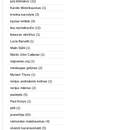
jurij dobriakov
(11)
Karolis Medzikauskas
(1)
kristina karvelytė
(3)
kęstas kirtiklis
(9)
lina michelkevičė
(12)
liutauras ulevičius
(1)
Lucia Baruelli
(1)
Malin Ståhl
(1)
Martin John Callanan
(1)
migrantas.org
(1)
mindaugas gelūnas
(2)
Myriam Thyes
(1)
nerijus andriulionis-kelmas
(1)
nerijus milerius
(2)
pasleptis
(5)
Paul Konye
(1)
pb8
(1)
pranešėja
(62)
raimundas malašauskas
(4)
skaistė kazarauskaitė
(5)