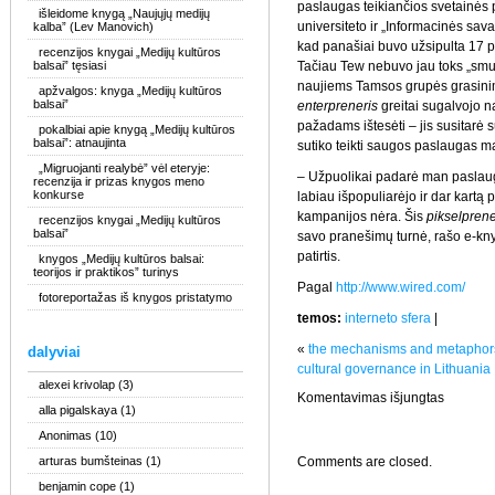
paslaugas teikiančios svetainės
išleidome knygą „Naujųjų medijų
universiteto ir „Informacinės sava
kalba” (Lev Manovich)
kad panašiai buvo užsipulta 17 p
recenzijos knygai „Medijų kultūros
balsai” tęsiasi
Tačiau Tew nebuvo jau toks „smul
naujiems Tamsos grupės grasini
apžvalgos: knyga „Medijų kultūros
balsai”
enterpreneris
greitai sugalvojo 
pažadams ištesėti – jis susitarė
pokalbiai apie knygą „Medijų kultūros
balsai”: atnaujinta
sutiko teikti saugos paslaugas m
„Migruojanti realybė” vėl eteryje:
– Užpuolikai padarė man paslaug
recenzija ir prizas knygos meno
konkurse
labiau išpopuliarėjo ir dar kartą 
kampanijos nėra. Šis
pikselprene
recenzijos knygai „Medijų kultūros
balsai”
savo pranešimų turnė, rašo e-kn
patirtis.
knygos „Medijų kultūros balsai:
teorijos ir praktikos” turinys
Pagal
http://www.wired.com/
fotoreportažas iš knygos pristatymo
temos:
interneto sfera
|
«
the mechanisms and metaphors 
dalyviai
cultural governance in Lithuania
alexei krivolap
(3)
įraše
Komentavimas išjungtas
pinigai
alla pigalskaya
(1)
arba
Anonimas
(10)
svetainė!
arturas bumšteinas
(1)
Comments are closed.
benjamin cope
(1)