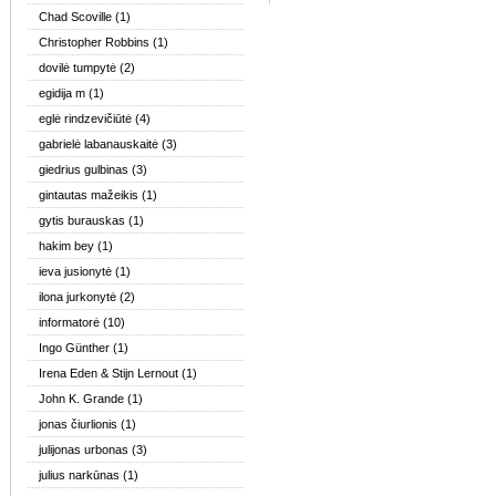
Chad Scoville
(1)
Christopher Robbins
(1)
dovilė tumpytė
(2)
egidija m
(1)
eglė rindzevičiūtė
(4)
gabrielė labanauskaitė
(3)
giedrius gulbinas
(3)
gintautas mažeikis
(1)
gytis burauskas
(1)
hakim bey
(1)
ieva jusionytė
(1)
ilona jurkonytė
(2)
informatorė
(10)
Ingo Günther
(1)
Irena Eden & Stijn Lernout
(1)
John K. Grande
(1)
jonas čiurlionis
(1)
julijonas urbonas
(3)
julius narkūnas
(1)