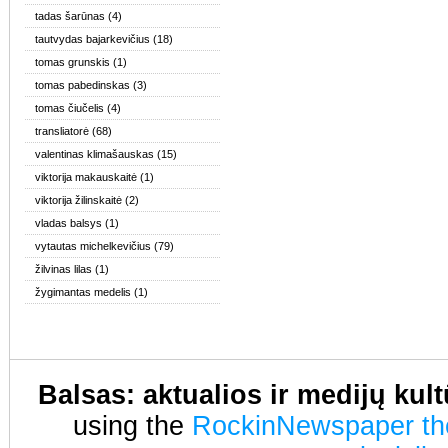
tadas šarūnas
(4)
tautvydas bajarkevičius
(18)
tomas grunskis
(1)
tomas pabedinskas
(3)
tomas čiučelis
(4)
transliatorė
(68)
valentinas klimašauskas
(15)
viktorija makauskaitė
(1)
viktorija žilinskaitė
(2)
vladas balsys
(1)
vytautas michelkevičius
(79)
žilvinas lilas
(1)
žygimantas medelis
(1)
Balsas: aktualios ir medijų kul
using the
RockinNewspaper t