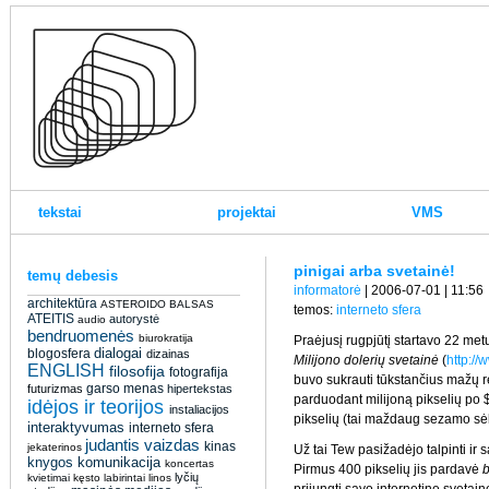
tekstai
projektai
VMS
pinigai arba svetainė!
temų debesis
informatorė
| 2006-07-01 | 11:56
architektūra
ASTEROIDO BALSAS
temos:
interneto sfera
ATEITIS
autorystė
audio
bendruomenės
biurokratija
Praėjusį rugpjūtį startavo 22 met
dialogai
blogosfera
dizainas
Milijono dolerių svetainė
(
http:/
ENGLISH
filosofija
fotografija
buvo sukrauti tūkstančius mažų re
garso menas
futurizmas
hipertekstas
parduodant milijoną pikselių po 
idėjos ir teorijos
instaliacijos
pikselių (tai maždaug sezamo sėk
interaktyvumas
interneto sfera
judantis vaizdas
kinas
jekaterinos
Už tai Tew pasižadėjo talpinti ir
knygos
komunikacija
koncertas
Pirmus 400 pikselių jis pardavė
b
lyčių
kvietimai
kęsto
labirintai
linos