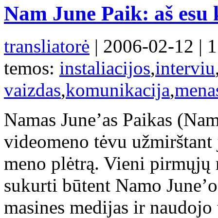
Nam June Paik: aš esu
transliatorė
| 2006-02-12 | 
temos:
instaliacijos
,
interviu
vaizdas
,
komunikacija
,
mena
Namas June’as Paikas (Nam
videomeno tėvu užmirštant jo
meno plėtrą. Vieni pirmųjų
sukurti būtent Namo June’o 
masines medijas ir naudojo 