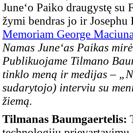
June‘o Paiko draugystę su 
žymi bendras jo ir Josephu
Memoriam George Maciuna
Namas June‘as Paikas mirė 
Publikuojame Tilmano Baumg
tinklo meną ir medijas – „Ne
sudarytojo) interviu su men
žiemą.
Tilmanas Baumgaertelis:
T
technologijų prievartavimu.