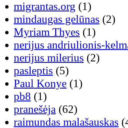
migrantas.org
(1)
mindaugas gelūnas
(2)
Myriam Thyes
(1)
nerijus andriulionis-kelm
nerijus milerius
(2)
pasleptis
(5)
Paul Konye
(1)
pb8
(1)
pranešėja
(62)
raimundas malašauskas
(