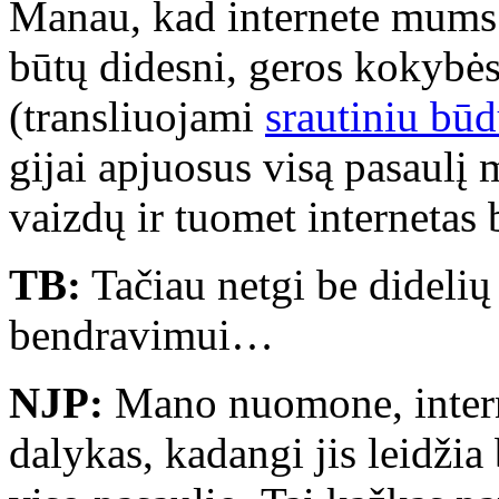
Manau, kad internete mums 
būtų didesni, geros kokybės
(transliuojami
srautiniu bū
gijai apjuosus visą pasaulį 
vaizdų ir tuomet internetas
TB:
Tačiau netgi be didelių
bendravimui…
NJP:
Mano nuomone, intern
dalykas, kadangi jis leidži