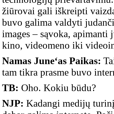
žiūrovai gali iškreipti vaiz
buvo galima valdyti judanči
images – sąvoka, apimanti 
kino, videomeno iki videoins
Namas June‘as Paikas:
Tai
tam tikra prasme buvo inte
TB:
Oho. Kokiu būdu?
NJP:
Kadangi medijų turinį