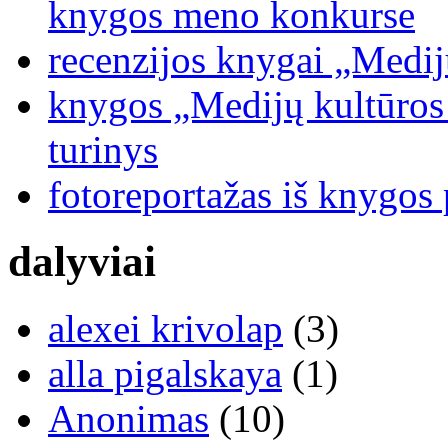
knygos meno konkurse
recenzijos knygai „Medij
knygos „Medijų kultūros b
turinys
fotoreportažas iš knygos
dalyviai
alexei krivolap
(3)
alla pigalskaya
(1)
Anonimas
(10)