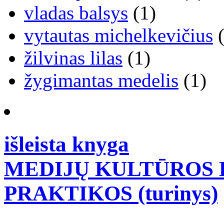
vladas balsys
(1)
vytautas michelkevičius
(
žilvinas lilas
(1)
žygimantas medelis
(1)
išleista knyga
MEDIJŲ KULTŪROS B
PRAKTIKOS (turinys)