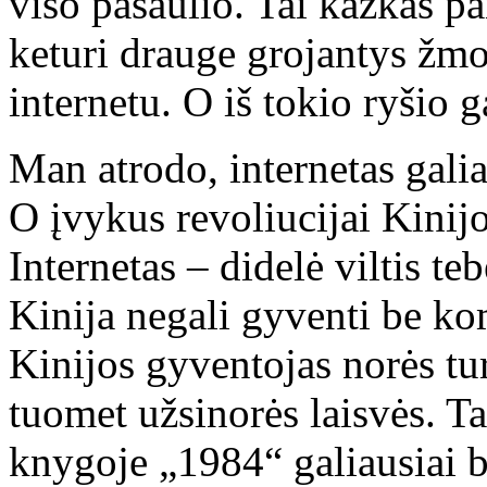
viso pasaulio. Tai kažkas pa
keturi drauge grojantys žmo
internetu. O iš tokio ryšio ga
Man atrodo, internetas galia
O įvykus revoliucijai Kinijo
Internetas – didelė viltis 
Kinija negali gyventi be ko
Kinijos gyventojas norės tur
tuomet užsinorės laisvės. T
knygoje „1984“ galiausiai b