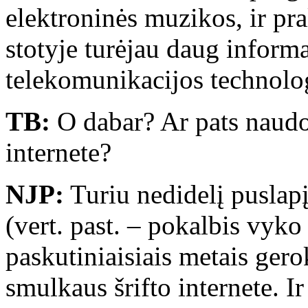
elektroninės muzikos, ir pral
stotyje turėjau daug informa
telekomunikacijos technolog
TB:
O dabar? Ar pats naudo
internete?
NJP:
Turiu nedidelį puslapį
(vert. past. – pokalbis vyk
paskutiniaisiais metais gero
smulkaus šrifto internete. Ir