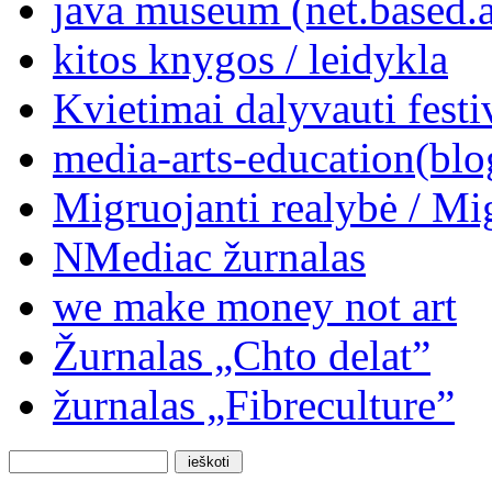
java museum (net.based.a
kitos knygos / leidykla
Kvietimai dalyvauti festi
media-arts-education(blo
Migruojanti realybė / Mi
NMediac žurnalas
we make money not art
Žurnalas „Chto delat”
žurnalas „Fibreculture”