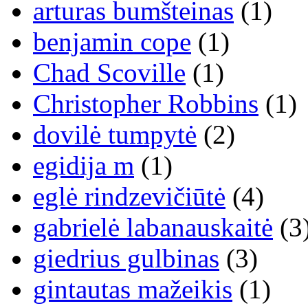
arturas bumšteinas
(1)
benjamin cope
(1)
Chad Scoville
(1)
Christopher Robbins
(1)
dovilė tumpytė
(2)
egidija m
(1)
eglė rindzevičiūtė
(4)
gabrielė labanauskaitė
(3
giedrius gulbinas
(3)
gintautas mažeikis
(1)