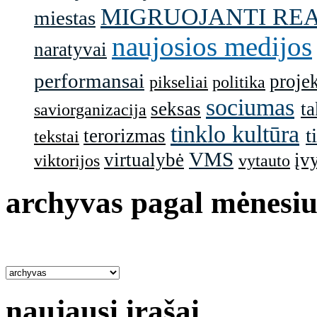
MIGRUOJANTI RE
miestas
naujosios medijos
naratyvai
performansai
projek
pikseliai
politika
sociumas
seksas
ta
saviorganizacija
tinklo kultūra
t
terorizmas
tekstai
VMS
virtualybė
įv
viktorijos
vytauto
archyvas pagal mėnesiu
naujausi įrašai