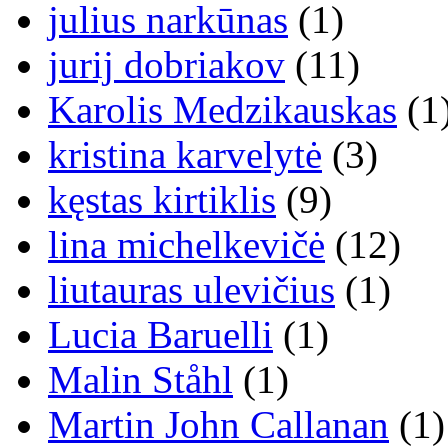
julius narkūnas
(1)
jurij dobriakov
(11)
Karolis Medzikauskas
(1
kristina karvelytė
(3)
kęstas kirtiklis
(9)
lina michelkevičė
(12)
liutauras ulevičius
(1)
Lucia Baruelli
(1)
Malin Ståhl
(1)
Martin John Callanan
(1)