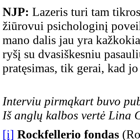
NJP:
Lazeris turi tam tikro
žiūrovui psichologinį poveik
mano dalis jau yra kažkokia
ryšį su dvasiškesniu pasaul
pratęsimas, tik gerai, kad jo
Interviu pirmąkart buvo pu
Iš anglų kalbos vertė Lina 
[i]
Rockfellerio fondas
(Ro