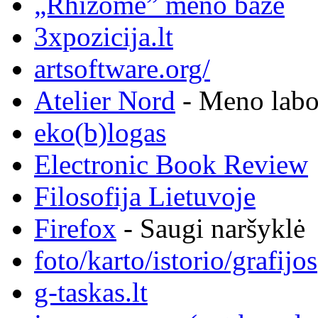
„Rhizome” meno bazė
3xpozicija.lt
artsoftware.org/
Atelier Nord
- Meno labor
eko(b)logas
Electronic Book Review
Filosofija Lietuvoje
Firefox
- Saugi naršyklė
foto/karto/istorio/grafijos
g-taskas.lt