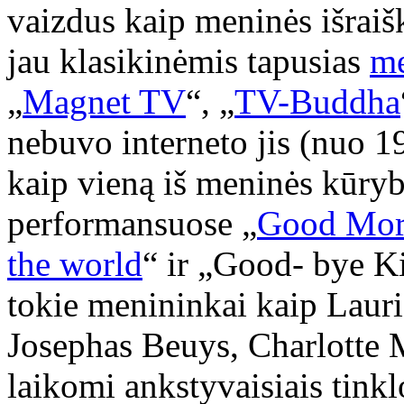
vaizdus kaip meninės išrai
jau klasikinėmis tapusias
me
„
Magnet TV
“, „
TV-Buddha
nebuvo interneto jis (nuo 1
kaip vieną iš meninės kūryb
performansuose „
Good Mor
the world
“ ir „Good- bye K
tokie menininkai kaip Laur
Josephas Beuys, Charlotte M
laikomi ankstyvaisiais tin