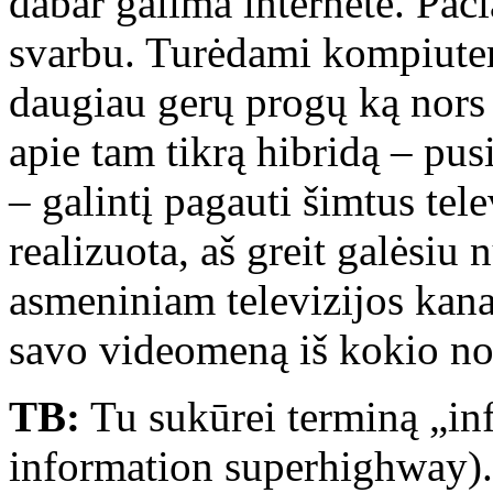
dabar galima internete. Pači
svarbu. Turėdami kompiuteri
daugiau gerų progų ką nors
apie tam tikrą hibridą – pus
– galintį pagauti šimtus tele
realizuota, aš greit galėsiu 
asmeniniam televizijos kanal
savo videomeną iš kokio no
TB:
Tu sukūrei terminą „inf
information superhighway).