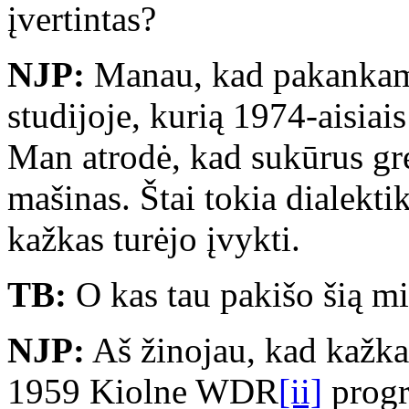
įvertintas?
NJP:
Manau, kad pakankama
studijoje, kurią 1974-aisiai
Man atrodė, kad sukūrus gre
mašinas. Štai tokia dialekti
kažkas turėjo įvykti.
TB:
O kas tau pakišo šią mi
NJP:
Aš žinojau, kad kažkas 
1959 Kiolne WDR
[ii]
progr