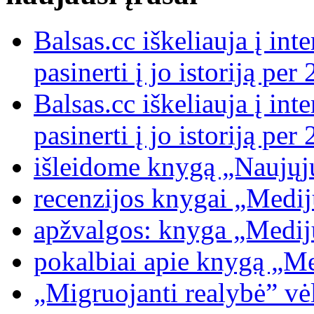
Balsas.cc iškeliauja į int
pasinerti į jo istoriją p
Balsas.cc iškeliauja į int
pasinerti į jo istoriją p
išleidome knygą „Naujųj
recenzijos knygai „Medijų
apžvalgos: knyga „Medijų
pokalbiai apie knygą „Med
„Migruojanti realybė” vėl 