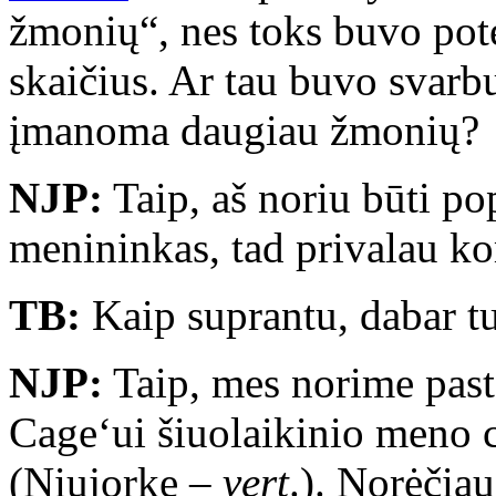
žmonių“, nes toks buvo pote
skaičius. Ar tau buvo svarb
įmanoma daugiau žmonių?
NJP:
Taip, aš noriu būti p
menininkas, tad privalau ko
TB:
Kaip suprantu, dabar tu 
NJP:
Taip, mes norime pasta
Cage‘ui šiuolaikinio meno 
(Niujorke –
vert
.). Norėčiau