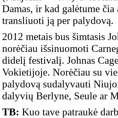
Damas, ir kad galėtume čia 
transliuoti ją per palydovą.
2012 metais bus šimtasis Jo
norėčiau išsinuomoti Carne
didelį festivalį. Johnas Cag
Vokietijoje. Norėčiau su vi
palydovą sudalyvauti Niujork
dalyvių Berlyne, Seule ar 
TB:
Kuo tave patraukė darba