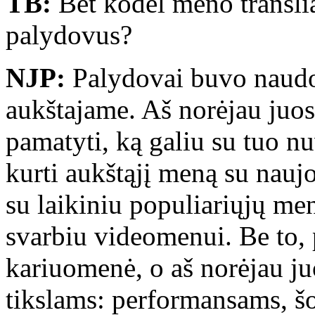
TB:
Bet kodėl meno translia
palydovus?
NJP:
Palydovai buvo naudo
aukštajame. Aš norėjau juo
pamatyti, ką galiu su tuo n
kurti aukštąjį meną su nauj
su laikiniu populiariųjų me
svarbiu videomenui. Be to,
kariuomenė, o aš norėjau ju
tikslams: performansams, 