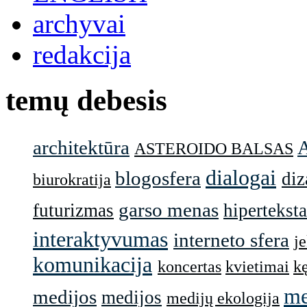
archyvai
redakcija
temų debesis
architektūra
ASTEROIDO BALSAS
dialogai
blogosfera
diz
biurokratija
garso menas
futurizmas
hiperteksta
interaktyvumas
interneto sfera
j
komunikacija
koncertas
kvietimai
k
me
medijos
medijos
medijų ekologija