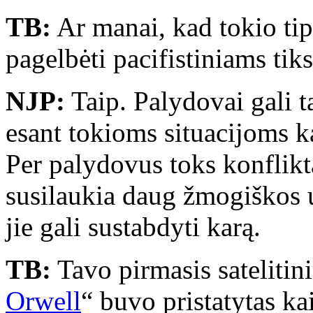
TB:
Ar manai, kad tokio tip
pagelbėti pacifistiniams tik
NJP:
Taip. Palydovai gali t
esant tokioms situacijoms k
Per palydovus toks konflikt
susilaukia daug žmogiškos u
jie gali sustabdyti karą.
TB:
Tavo pirmasis satelitini
Orwell
“ buvo pristatytas k