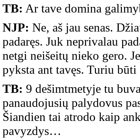
TB:
Ar tave domina galimyb
NJP:
Ne, aš jau senas. Džia
padaręs. Juk neprivalau pada
netgi neišeitų nieko gero. J
pyksta ant tavęs. Turiu būti
TB:
9 dešimtmetyje tu buva
panaudojusių palydovus pa
Šiandien tai atrodo kaip an
pavyzdys…