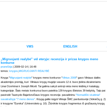
VMS
ENGLISH
„Migruojanti realybė” vėl eteryje: recenzija ir prizas knygos meno
konkurse
pranešėja
| 2009-02-14 | 16:48
temos:
knygos
,
MIGRUOJANTI REALYBĖ
Knyga "
Migruojanti realybė
" knygos meno konkurse "
Vilnius 2008
" gavo
Vilniaus dailės
akademijos premiją, kuri Vilniaus knygų mugėje vasario 12 d. buvo įteikta dizaineriams
Linai Ozerkinai
ir
Joseph Miceli. Tai galima sakyti antroji vieta meno leidinių ir katalogų
kategorijoje.
Šiais metais konkursui buvo pateikta 139 knygos išleistos 39 leidyklų. Taip pat
pasirodė Tautvydo Bajarkevičiaus knygos recenzija pavadinimu
"Nomadiški skaitiniai"
savaitraštyje "7 meno dienos"
. Knygą galite isigyti Vilniuje ŠMC parduotuvėje (Vokiečių g. 2)
ir knygyne "Eureka"
(Universiteto g. 10). Žiūrėkite knygos fragmentus iš
gražiausių knygų