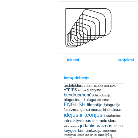
tekstai
projektai
temų debesis
architektūra
ASTEROIDO BALSAS
ATEITIS
autorystė
audio
bendruomenės
biurokratija
dialogai
blogosfera
dizainas
ENGLISH
filosofija
fotografija
garso menas
futurizmas
hipertekstas
idėjos ir teorijos
instaliacijos
interaktyvumas
interneto sfera
judantis vaizdas
kinas
jekaterinos
knygos
komunikacija
koncertas
lyčių
kvietimai
kęsto
labirintai
linos