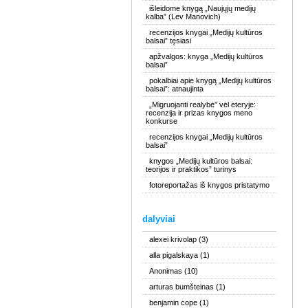
išleidome knygą „Naujųjų medijų
kalba” (Lev Manovich)
recenzijos knygai „Medijų kultūros
balsai” tęsiasi
apžvalgos: knyga „Medijų kultūros
balsai”
pokalbiai apie knygą „Medijų kultūros
balsai”: atnaujinta
„Migruojanti realybė” vėl eteryje:
recenzija ir prizas knygos meno
konkurse
recenzijos knygai „Medijų kultūros
balsai”
knygos „Medijų kultūros balsai:
teorijos ir praktikos” turinys
fotoreportažas iš knygos pristatymo
dalyviai
alexei krivolap
(3)
alla pigalskaya
(1)
Anonimas
(10)
arturas bumšteinas
(1)
benjamin cope
(1)