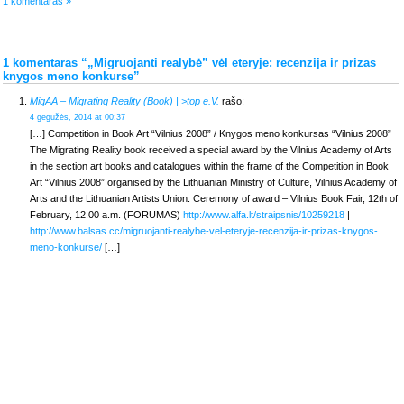
1 komentaras »
1 komentaras “„Migruojanti realybė” vėl eteryje: recenzija ir prizas
knygos meno konkurse”
MigAA – Migrating Reality (Book) | >top e.V.
rašo:
4 gegužės, 2014 at 00:37
[…] Competition in Book Art “Vilnius 2008” / Knygos meno konkursas “Vilnius 2008”
The Migrating Reality book received a special award by the Vilnius Academy of Arts
in the section art books and catalogues within the frame of the Competition in Book
Art “Vilnius 2008” organised by the Lithuanian Ministry of Culture, Vilnius Academy of
Arts and the Lithuanian Artists Union. Ceremony of award – Vilnius Book Fair, 12th of
February, 12.00 a.m. (FORUMAS)
http://www.alfa.lt/straipsnis/10259218
|
http://www.balsas.cc/migruojanti-realybe-vel-eteryje-recenzija-ir-prizas-knygos-
meno-konkurse/
[…]