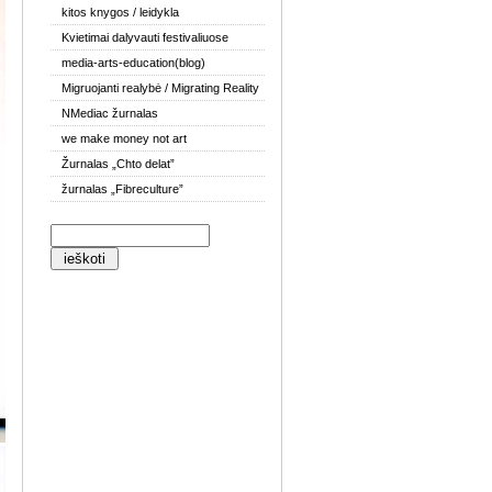
kitos knygos / leidykla
Kvietimai dalyvauti festivaliuose
media-arts-education(blog)
Migruojanti realybė / Migrating Reality
NMediac žurnalas
we make money not art
Žurnalas „Chto delat”
žurnalas „Fibreculture”