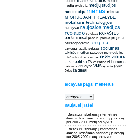
masinės medijos
studijos
medijos
medijų studijos
medijų ekologija
menas
mediosofija
miestas
MIGRUOJANTI REALYBĖ
mokslas ir technologijos
naujosios medijos
naratyvai
neo-audio
PARAŠTĖS
objektas
performansai
projektai
pikseliai
politika
renginiai
psichogeografija
sociumas
seksas
saviorganizacija
taktinės medijos
tautvydo
technovizijos
tinklo kultūra
terorizmas
teisė
tekstai
tinklo politika
TV
videomenas
valentino
VMS
virtualybė
įvykis
viktorijos
vytauto
žaidimai
šokis
archyvas pagal mėnesius
naujausi įrašai
Balsas.cc iškeliauja į internetines
dausas: kviečiame pasinerti į jo istoriją
per 2005-2009 metų archyvus
Balsas.cc iškeliauja į internetines
dausas: kviečiame pasinerti į jo istoriją
per 2005-2009 metų archyvus