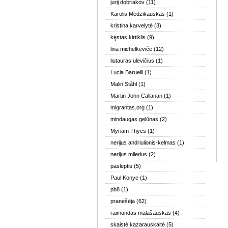
jurij dobriakov
(11)
Karolis Medzikauskas
(1)
kristina karvelytė
(3)
kęstas kirtiklis
(9)
lina michelkevičė
(12)
liutauras ulevičius
(1)
Lucia Baruelli
(1)
Malin Ståhl
(1)
Martin John Callanan
(1)
migrantas.org
(1)
mindaugas gelūnas
(2)
Myriam Thyes
(1)
nerijus andriulionis-kelmas
(1)
nerijus milerius
(2)
pasleptis
(5)
Paul Konye
(1)
pb8
(1)
pranešėja
(62)
raimundas malašauskas
(4)
skaistė kazarauskaitė
(5)