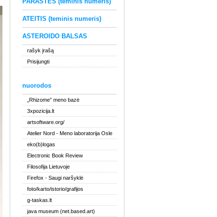
PARAŠTĖS (teminis numeris)
ATEITIS (teminis numeris)
ASTEROIDO BALSAS
rašyk įrašą
Prisijungti
nuorodos
„Rhizome” meno bazė
3xpozicija.lt
artsoftware.org/
Atelier Nord
- Meno laboratorija Osle
eko(b)logas
Electronic Book Review
Filosofija Lietuvoje
Firefox
- Saugi naršyklė
foto/karto/istorio/grafijos
g-taskas.lt
java museum (net.based.art)