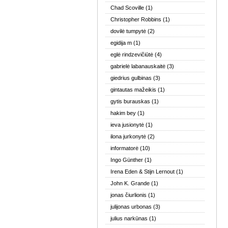
Chad Scoville
(1)
Christopher Robbins
(1)
dovilė tumpytė
(2)
egidija m
(1)
eglė rindzevičiūtė
(4)
gabrielė labanauskaitė
(3)
giedrius gulbinas
(3)
gintautas mažeikis
(1)
gytis burauskas
(1)
hakim bey
(1)
ieva jusionytė
(1)
ilona jurkonytė
(2)
informatorė
(10)
Ingo Günther
(1)
Irena Eden & Stijn Lernout
(1)
John K. Grande
(1)
jonas čiurlionis
(1)
julijonas urbonas
(3)
julius narkūnas
(1)