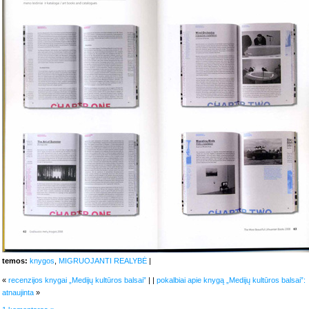
temos:
knygos
,
MIGRUOJANTI REALYBĖ
|
«
recenzijos knygai „Medijų kultūros balsai”
| |
pokalbiai apie knygą „Medijų kultūros balsai”:
atnaujinta
»