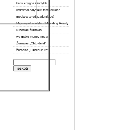
kitos knygos / leidykla
Kvietimai dalyvauti festivaliuose
media-arts-education(blog)
Migruojanti realybė / Migrating Reality
NMediac žurnalas
we make money not art
Žurnalas „Chto delat”
žurnalas „Fibreculture”