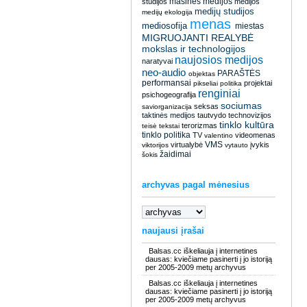
masinės medijos
studijos
medijos
medijų studijos
medijų ekologija
menas
mediosofija
miestas
MIGRUOJANTI REALYBĖ
mokslas ir technologijos
naujosios medijos
naratyvai
neo-audio
PARAŠTĖS
objektas
performansai
projektai
pikseliai
politika
renginiai
psichogeografija
sociumas
seksas
saviorganizacija
taktinės medijos
tautvydo
technovizijos
tinklo kultūra
terorizmas
teisė
tekstai
tinklo politika
TV
videomenas
valentino
VMS
virtualybė
įvykis
viktorijos
vytauto
žaidimai
šokis
archyvas pagal mėnesius
naujausi įrašai
Balsas.cc iškeliauja į internetines
dausas: kviečiame pasinerti į jo istoriją
per 2005-2009 metų archyvus
Balsas.cc iškeliauja į internetines
dausas: kviečiame pasinerti į jo istoriją
per 2005-2009 metų archyvus