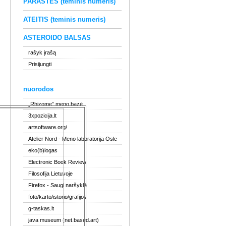
PARAŠTĖS (teminis numeris)
ATEITIS (teminis numeris)
ASTEROIDO BALSAS
rašyk įrašą
Prisijungti
nuorodos
„Rhizome” meno bazė
3xpozicija.lt
artsoftware.org/
Atelier Nord
- Meno laboratorija Osle
eko(b)logas
Electronic Book Review
Filosofija Lietuvoje
Firefox
- Saugi naršyklė
foto/karto/istorio/grafijos
g-taskas.lt
java museum (net.based.art)