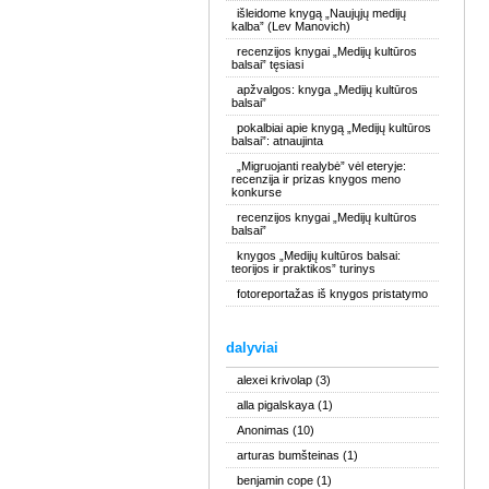
išleidome knygą „Naujųjų medijų
kalba” (Lev Manovich)
recenzijos knygai „Medijų kultūros
balsai” tęsiasi
apžvalgos: knyga „Medijų kultūros
balsai”
pokalbiai apie knygą „Medijų kultūros
balsai”: atnaujinta
„Migruojanti realybė” vėl eteryje:
recenzija ir prizas knygos meno
konkurse
recenzijos knygai „Medijų kultūros
balsai”
knygos „Medijų kultūros balsai:
teorijos ir praktikos” turinys
fotoreportažas iš knygos pristatymo
dalyviai
alexei krivolap
(3)
alla pigalskaya
(1)
Anonimas
(10)
arturas bumšteinas
(1)
benjamin cope
(1)