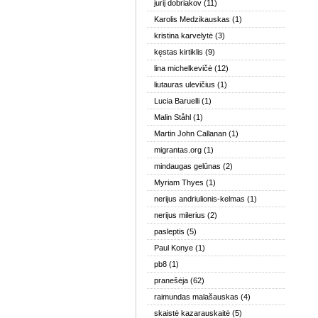
jurij dobriakov
(11)
Karolis Medzikauskas
(1)
kristina karvelytė
(3)
kęstas kirtiklis
(9)
lina michelkevičė
(12)
liutauras ulevičius
(1)
Lucia Baruelli
(1)
Malin Ståhl
(1)
Martin John Callanan
(1)
migrantas.org
(1)
mindaugas gelūnas
(2)
Myriam Thyes
(1)
nerijus andriulionis-kelmas
(1)
nerijus milerius
(2)
pasleptis
(5)
Paul Konye
(1)
pb8
(1)
pranešėja
(62)
raimundas malašauskas
(4)
skaistė kazarauskaitė
(5)