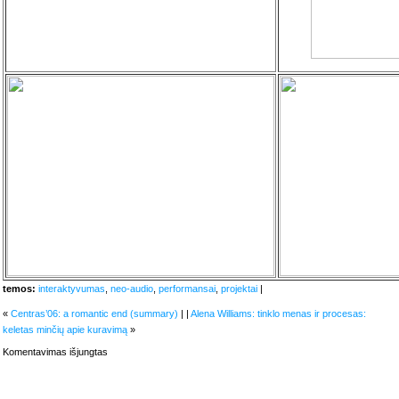
temos:
interaktyvumas
,
neo-audio
,
performansai
,
projektai
|
«
Centras’06: a romantic end (summary)
| |
Alena Williams: tinklo menas ir procesas:
keletas minčių apie kuravimą
»
įraše
Komentavimas išjungtas
kolektyvinis
instrumentas
(PB8_ki_1)