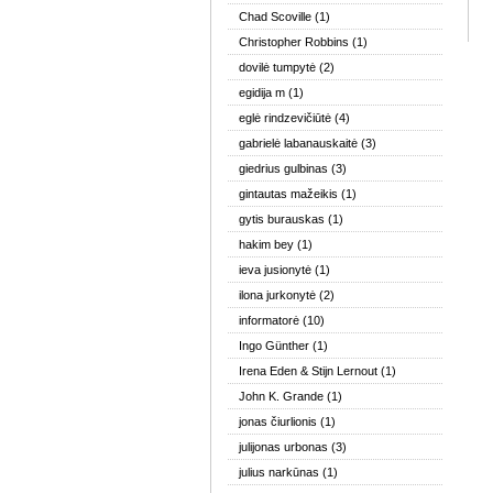
Chad Scoville
(1)
Christopher Robbins
(1)
dovilė tumpytė
(2)
egidija m
(1)
eglė rindzevičiūtė
(4)
gabrielė labanauskaitė
(3)
giedrius gulbinas
(3)
gintautas mažeikis
(1)
gytis burauskas
(1)
hakim bey
(1)
ieva jusionytė
(1)
ilona jurkonytė
(2)
informatorė
(10)
Ingo Günther
(1)
Irena Eden & Stijn Lernout
(1)
John K. Grande
(1)
jonas čiurlionis
(1)
julijonas urbonas
(3)
julius narkūnas
(1)