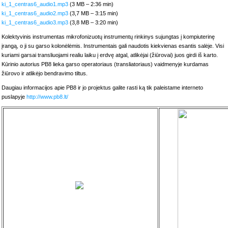
ki_1_centras6_audio1.mp3
(3 MB – 2:36 min)
ki_1_centras6_audio2.mp3
(3,7 MB – 3:15 min)
ki_1_centras6_audio3.mp3
(3,8 MB – 3:20 min)
Kolektyvinis instrumentas mikrofonizuotų instrumentų rinkinys sujungtas į kompiuterinę
įrangą, o ji su garso kolonėlėmis. Instrumentais gali naudotis kiekvienas esantis salėje. Visi
kuriami garsai transliuojami realiu laiku į erdvę atgal, atlikėjai (žiūrovai) juos girdi iš karto.
Kūrinio autorius PB8 lieka garso operatoriaus (transliatoriaus) vaidmenyje kurdamas
žiūrovo ir atlikėjo bendravimo tiltus.
Daugiau informacijos apie PB8 ir jo projektus galite rasti ką tik paleistame interneto
puslapyje
http://www.pb8.lt/