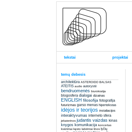
tekstai
projektai
temų debesis
architektūra
ASTEROIDO BALSAS
ATEITIS
autorystė
audio
bendruomenės
biurokratija
dialogai
blogosfera
dizainas
ENGLISH
filosofija
fotografija
garso menas
futurizmas
hipertekstas
idėjos ir teorijos
instaliacijos
interaktyvumas
interneto sfera
judantis vaizdas
kinas
jekaterinos
knygos
komunikacija
koncertas
lyčių
kvietimai
kęsto
labirintai
linos