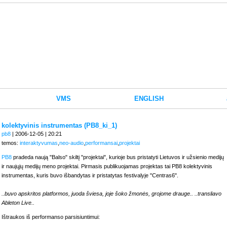
VMS
ENGLISH
kolektyvinis instrumentas (PB8_ki_1)
pb8
| 2006-12-05 | 20:21
temos:
interaktyvumas
,
neo-audio
,
performansai
,
projektai
PB8
pradeda naują "Balso" skiltį "projektai", kurioje bus pristatyti Lietuvos ir užsienio medijų
ir naujųjų medijų meno projektai. Pirmasis publikuojamas projektas tai PB8 kolektyvinis
instrumentas, kuris buvo išbandytas ir pristatytas festivalyje "Centras6".
..buvo apskritos platformos, juoda šviesa, joje šoko žmonės, grojome drauge.. ..transliavo
Ableton Live..
Ištraukos iš performanso parsisiuntimui: