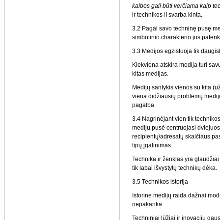
kalbos
gali būti verčiama kaip te
ir technikos II svarba kinta.
3.2 Pagal savo techninę pusę medi
simbolinio charakterio jos patenk
3.3 Medijos egzistuoja tik daugis
Kiekviena atskira medija turi sav
kitas medijas.
Medijų santykis vienos su kita (
viena didžiausių problemų medijų
pagalba.
3.4 Nagrinėjant vien tik techniko
medijų pusė centruojasi dviejuose
recipientų/adresatų skaičiaus pa
tipų įgalinimas.
Technika ir ženklas yra glaudžiai
tik labai išvystytų technikų dėka.
3.5 Technikos istorija
Istorinė medijų raida dažnai mod
nepakanka.
Techniniai lūžiai ir inovacijų ga