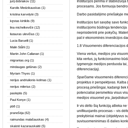
Institucijos perima ir stabilizuoj
jurij dobriakov
(11)
procesams. Jos formuoja bendros
Karolis Medzikauskas
(1)
Darbo pasidalijimo priešakyje medi
kristina karvelytė
(3)
kęstas kirtiklis
(9)
Institucijos turi savybę savo funkc
institucijoms būdinga tendencija 
lina michelkevičė
(12)
neprisiderinti prie pokyčių. Mater
liutauras ulevičius
(1)
pat ir ekonominės investicijos da
Lucia Baruelli
(1)
1.8 Visuomenės diferenciacijos d
Malin Ståhl
(1)
Viena vertus, medijos yra visuome
Martin John Callanan
(1)
kita vertus, jų funkcionavimo būd
migrantas.org
(1)
lygmenyje medijos perduoda tai,
mindaugas gelūnas
(2)
diferenciaciją).
Myriam Thyes
(1)
Sparčiame visuomenės diferenciaci
nerijus andriulionis-kelmas
(1)
projektus ir perspektyvas. Kalba 
nerijus milerius
(2)
procesą priešingai, kadangi tiek k
potencialiai persmelkia visus vi
pasleptis
(5)
medijos visuomet yra „tarpdiskur
Paul Konye
(1)
Ir vis dėlto šią funkciją atlieka 
pb8
(1)
unifikuojantis procesas – vis dė
pranešėja
(62)
prekybiniai mainai (objektyvus s
raimundas malašauskas
(4)
suvisuomeninimas iš dalies kon
skaistė kazarauskaitė
(5)