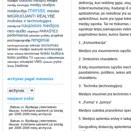
masinės medijos
studijos
medijos
definiciją, kuri reikšmę įgyja, vi
medijų studijos
medijų ekologija
būtent kumuliacinių. Kadangi iš sk
menas
mediosofija
miestas
apibūdinimai, jie nebūtinai yra s
MIGRUOJANTI REALYBĖ
apibrėžimus, kurie yra lygiai tokie 
mokslas ir technologijos
medijų sąvoka. Tai ne trūkumas, 
naujosios medijos
naratyvai
sąvokoje telpa įvairiapusės vidin
neo-audio
PARAŠTĖS
objektas
pagrindines tezes, kurios šiame te
performansai
projektai
pikseliai
politika
renginiai
psichogeografija
1. „Komunikacija“
sociumas
seksas
saviorganizacija
taktinės medijos
tautvydo
technovizijos
Medijos yra visuomeninio sąryši
tinklo kultūra
terorizmas
teisė
tekstai
tinklo politika
TV
videomenas
valentino
2. Simbolinis charakteris
VMS
virtualybė
įvykis
viktorijos
vytauto
žaidimai
šokis
Iš kitų visuomeninio sąryšio me
pasidalinimo, politikos, sekso ar
charakteriu.
archyvas pagal mėnesius
3. Technika (technologijos)
Medijos visuomet yra techninės 
naujausi įrašai
4. „Forma“ ir „turinys“
Balsas.cc iškeliauja į internetines
Medijos suteikia pranešimui spec
dausas: kviečiame pasinerti į jo istoriją
per 2005-2009 metų archyvus
5. Medijos aplenkia erdvę ir laiką
Balsas.cc iškeliauja į internetines
dausas: kviečiame pasinerti į jo istoriją
Geografinių distancijų aplenkimas
per 2005-2009 metų archyvus