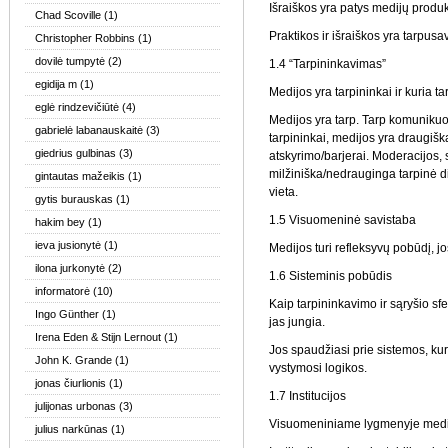
Išraiškos yra patys medijų produkt
Chad Scoville
(1)
Praktikos ir išraiškos yra tarpusav
Christopher Robbins
(1)
dovilė tumpytė
(2)
1.4 “Tarpininkavimas”
egidija m
(1)
Medijos yra tarpininkai ir kuria t
eglė rindzevičiūtė
(4)
Medijos yra tarp. Tarp komunikuoja
gabrielė labanauskaitė
(3)
tarpininkai, medijos yra draugišk
giedrius gulbinas
(3)
atskyrimo/barjerai. Moderacijos, 
milžiniška/nedrauginga tarpinė di
gintautas mažeikis
(1)
vieta.
gytis burauskas
(1)
1.5 Visuomeninė savistaba
hakim bey
(1)
ieva jusionytė
(1)
Medijos turi refleksyvų pobūdį, j
ilona jurkonytė
(2)
1.6 Sisteminis pobūdis
informatorė
(10)
Kaip tarpininkavimo ir sąryšio sf
Ingo Günther
(1)
jas jungia.
Irena Eden & Stijn Lernout
(1)
Jos spaudžiasi prie sistemos, kur
John K. Grande
(1)
vystymosi logikos.
jonas čiurlionis
(1)
1.7 Institucijos
julijonas urbonas
(3)
Visuomeniniame lygmenyje medijo
julius narkūnas
(1)