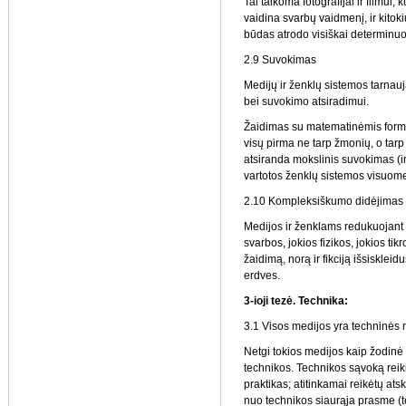
Tai taikoma fotografijai ir filmui
vaidina svarbų vaidmenį, ir kito
būdas atrodo visiškai determinuot
2.9 Suvokimas
Medijų ir ženklų sistemos tarnauj
bei suvokimo atsiradimui.
Žaidimas su matematinėmis formu
visų pirma ne tarp žmonių, o tar
atsiranda mokslinis suvokimas (i
vartotos ženklų sistemos visuomet
2.10 Kompleksiškumo didėjimas
Medijos ir ženklams redukuojant 
svarbos, jokios fizikos, jokios tikr
žaidimą, norą ir fikciją išsiskleid
erdves.
3-ioji te
zė. Technika:
3.1 Visos medijos yra techninės 
Netgi tokios medijos kaip žodinė 
technikos. Technikos sąvoką reikia
praktikas; atitinkamai reikėtų ats
nuo technikos siaurąja prasme (te