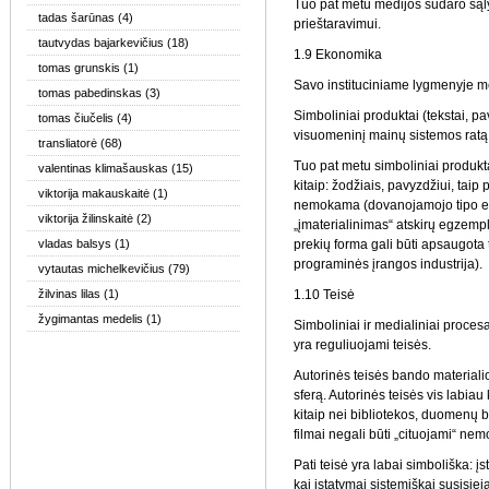
Tuo pat metu medijos sudaro sąlyg
tadas šarūnas
(4)
prieštaravimui.
tautvydas bajarkevičius
(18)
1.9 Ekonomika
tomas grunskis
(1)
Savo instituciniame lygmenyje m
tomas pabedinskas
(3)
Simboliniai produktai (tekstai, pave
tomas čiučelis
(4)
visuomeninį mainų sistemos ratą 
transliatorė
(68)
Tuo pat metu simboliniai produ
valentinas klimašauskas
(15)
kitaip: žodžiais, pavyzdžiui, taip
viktorija makauskaitė
(1)
nemokama (dovanojamojo tipo ek
viktorija žilinskaitė
(2)
„įmaterialinimas“ atskirų egzemp
vladas balsys
(1)
prekių forma gali būti apsaugota t
programinės įrangos industrija).
vytautas michelkevičius
(79)
žilvinas lilas
(1)
1.10 Teisė
žygimantas medelis
(1)
Simboliniai ir medialiniai procesa
yra reguliuojami teisės.
Autorinės teisės bando materiali
sferą. Autorinės teisės vis labiau
kitaip nei bibliotekos, duomenų 
filmai negali būti „cituojami“ ne
Pati teisė yra labai simboliška: įs
kai įstatymai sistemiškai susisiej