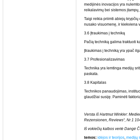
medijinės inovacijos yra nulemtos
reikalavimų bei sistemos įtampų, 
Taigi reikia priimti abiejų krypči
nusako visuomenę, ir kiekviena
3.6 Įtraukimas į techniką
Pačią techniką galima traktuoti 
Įtraukimas į techniką yra ypač ilga
3.7 Profesionalizavimas
Technika yra lemtinga medijų srit
paskata.
3.8 Kapitalas
Technikos panaudojimas, instituci
glaudžiai susiję. Paminėti faktor
Versta iš Hartmut Winkler: Medie
Rezensionen, Reviews“, Nr.1 104
Iš vokiečių kalbos vertė Dangė Č
temos:
idėjos ir teorijos
,
medijų s