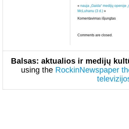
«
nauja „Gaida“ medijų operoje 
McLuhanu (3 d.)
»
įraše
Komentavimas išjungtas
Harmut
Winkler:
šešios
tezės
Comments are closed.
apie
medijas
(1
d.)
Balsas: aktualios ir medijų kul
using the
RockinNewspaper t
televizij