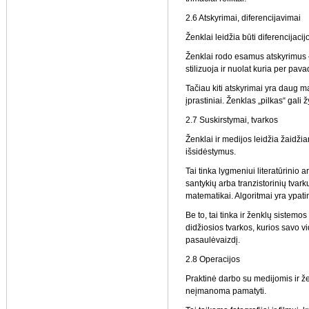
2.6 Atskyrimai, diferencijavimai
Ženklai leidžia būti diferencija
Ženklai rodo esamus atskyrimus – 
stilizuoja ir nuolat kuria per pav
Tačiau kiti atskyrimai yra daug ma
įprastiniai. Ženklas „pilkas“ gali žy
2.7 Suskirstymai, tvarkos
Ženklai ir medijos leidžia žaidži
išsidėstymus.
Tai tinka lygmeniui literatūrinio a
santykių arba tranzistorinių tvark
matematikai. Algoritmai yra ypatin
Be to, tai tinka ir ženklų sistemo
didžiosios tvarkos, kurios savo v
pasaulėvaizdį.
2.8 Operacijos
Praktinė darbo su medijomis ir že
neįmanoma pamatyti.