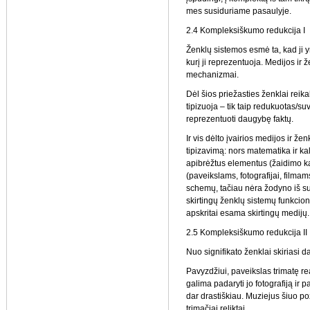
mes susiduriame pasaulyje.
2.4 Kompleksiškumo redukcija I
Ženklų sistemos esmė ta, kad ji y
kurį ji reprezentuoja. Medijos ir
mechanizmai.
Dėl šios priežasties ženklai reika
tipizuoja – tik taip redukuotas/su
reprezentuoti daugybę faktų.
Ir vis dėlto įvairios medijos ir že
tipizavimą: nors matematika ir ka
apibrėžtus elementus (žaidimo ka
(paveikslams, fotografijai, filmam
schemų, tačiau nėra žodyno iš su
skirtingų ženklų sistemų funkci
apskritai esama skirtingų medijų.
2.5 Kompleksiškumo redukcija II
Nuo signifikato ženklai skiriasi dar
Pavyzdžiui, paveikslas trimatę rea
galima padaryti jo fotografiją ir p
dar drastiškiau. Muziejus šiuo pož
trimačiai reliktai.