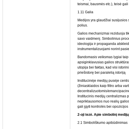
teismai, bausmės etc.), teisė gal
1.11 Galia
Medijos yra glaudžiai susijusios 
polius.
Galios mechanizmai reziduoja tik
savo vaidmenį. Simbolinius proce
ideologija ir propaganda atskleidž
instrumentalizuojami norint pasie
Bandomasis veiksmas lygiai taip p
apsiginklavusias galios struktūr
utopija bei faktas, kad visi istorin
priešistorę bei paralelią istoriją
Institucinėje medijų pusėje cent
(žiniasklaidos kaip filtro arba var
decentralizuotomis/emancipacinė
Institucinis medijų centralizmas 
nepriklausomos nuo realių galios 
gali įgyti kontrolės bei opozicijos
2-oji tezė. Apie simbolinį medij
2.1 Simboliškumo apibūdinimas