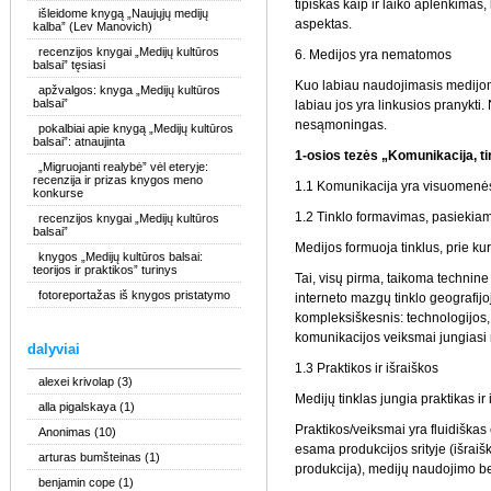
tipiškas kaip ir laiko aplenkimas, 
išleidome knygą „Naujųjų medijų
aspektas.
kalba” (Lev Manovich)
recenzijos knygai „Medijų kultūros
6. Medijos yra nematomos
balsai” tęsiasi
Kuo labiau naudojimasis medij
apžvalgos: knyga „Medijų kultūros
balsai”
labiau jos yra linkusios pranykt
nesąmoningas.
pokalbiai apie knygą „Medijų kultūros
balsai”: atnaujinta
1-osios tezės „Komunikacija, t
„Migruojanti realybė” vėl eteryje:
recenzija ir prizas knygos meno
1.1 Komunikacija yra visuomenės 
konkurse
1.2 Tinklo formavimas, pasieki
recenzijos knygai „Medijų kultūros
balsai”
Medijos formuoja tinklus, prie ku
knygos „Medijų kultūros balsai:
teorijos ir praktikos” turinys
Tai, visų pirma, taikoma technine 
fotoreportažas iš knygos pristatymo
interneto mazgų tinklo geografijoje
kompleksiškesnis: technologijos
komunikacijos veiksmai jungiasi
dalyviai
1.3 Praktikos ir išraiškos
alexei krivolap
(3)
Medijų tinklas jungia praktikas ir 
alla pigalskaya
(1)
Praktikos/veiksmai yra fluidiškas 
Anonimas
(10)
esama produkcijos srityje (išraiš
arturas bumšteinas
(1)
produkcija), medijų naudojimo be
benjamin cope
(1)