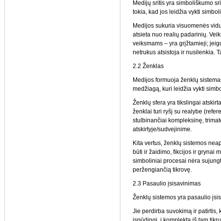
Medijų sritis yra simboliškumo sri
tokia, kad jos leidžia vykti sim
Medijos sukuria visuomenės viduje
atsieta nuo realių padarinių. Vei
veiksmams – yra grįžtamieji; je
netrukus atsistoja ir nusilenkia.
2.2 Ženklas
Medijos formuoja ženklų sistema
medžiagą, kuri leidžia vykti si
Ženklų sfera yra tikslingai atskir
ženklai turi ryšį su realybe (refere
stulbinančiai kompleksinę, trimat
atskirtyje/sudvejinime.
Kita vertus, ženklų sistemos neap
būti ir žaidimo, fikcijos ir gryn
simboliniai procesai nėra sujungt
peržengiančią tikrovę.
2.3 Pasaulio įsisavinimas
Ženklų sistemos yra pasaulio įs
Jie perdirba suvokimą ir patirtis,
įspūdingi, į komplektą iš tam tikr