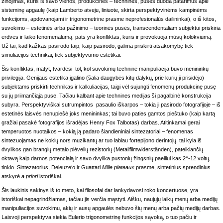
žinojimas, kuris iš savo vienos, produkcinės – techninės, pusės duoda patarimus apie
sisteminę apgaulę (kaip Lamberto atveju, liniuote, skirta perspektyvinėms kampinėms
funkcijoms, apdovanojami ir trigonometrine prasme neprofesionalūs dailininkai), o iš kitos,
suvokimo – estetinės arba pažinimo – teorinės pusės, transcendentaliam subjektui priskiria
erdvės ir laiko fenomenalumą, pats yra konfliktas, kuris ir provokuoja mūsų kolokviumą.
Už tai, kad kažkas pasirodo taip, kaip pasirodo, galima priskirti atsakomybę tiek
simuliacijos technikai, tiek subjektyvumo estetikai.
Šis konfliktas, matyt, tvardėsi tol, kol suvokimų techninė manipuliacija buvo menininkų
privilegija. Genijaus estetika įgalino (šalia daugybės kitų dalykų, prie kurių ji prisidėjo)
subjektams priskirti technikas ir kalkuliacijas, taigi vėl sujungti fenomenų produkcinę pusę
su jų priimančiąja puse. Tačiau kalbant apie technines medijas ši pagalbinė konstrukcija
subyra. Perspektyviškai sutrumpintos pasaulio iškarpos – tokia ji pasirodo fotografijoje – iš
estetinės laisvės nenupiešė joks menininkas; tai buvo paties gamtos pieštuko (kaip kartą
gražiai pasakė fotografijos išradėjas Henry Fox Talbotas) darbas. Atitinkamai gerai
temperuotos nuotaikos – kokią ją padaro šiandieniniai sintezatoriai – fenomenas
sintezuojamas ne kokių nors muzikantų ar tuo labiau fortepijono derintojų, tai kyla iš
dvylikos gan brangių metalo plėvelių rezistorių (Metallfilmwiderständen), pateikiančių
oktavą kaip darnos potencialą ir savo dvylika pustonių žingsnių paeiliui kas 2^-12 voltų,
tinklo. Sintezatorius, Deleuze‘o ir Guattari
Mille plateaux
prasme, sintetinius sprendinius
atskyrė
a priori
istoriškai.
Šis laukinis sakinys iš to meto, kai filosofai dar lankydavosi roko koncertuose, yra
istoriškai nepagrindžiamas, tačiau jis verčia mąstyti. Aišku, naujųjų laikų menų arba medijų
manipuliacijos suvokimu, akių ir ausų apgaulės nebuvo šių menų arba pačių medijų darbas.
Laisvoji perspektyva siekia Eulerio trigonometrinę funkcijos sąvoką, o tuo pačiu ir