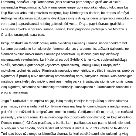
Lambertą, panašiai kaip Renesanso (dar) nelaisva perspektyva greičiausiai siekė
matematiką Regiomontaną. Atitinkamai gerai temperuota nuotaika nebuvo tokių muzikų
kaip Bachas arba tokių muzikos mokytojų kaip Kirnbergeris darbas; be drąsos užrašyti
Antikoje visiškai neįsivaizduojamą dvyliktąją šaknį iš dviejų ji [gerai temperuota nuotaika, –
vert. past.] paprasčiausiai nebūtų galėjusi būti įvesta. Drąsa paprieštarauti graikiškai
skaičiaus sąvokai išgarsino Simoną Steviną, kurio pagrindinė profesija buvo Moritzo iš
Oranijos strateginis patarėjas.
Kitaip, abstrakčiau tariant: optinių arba akustinių simuliacijų, kurios šiandien vyksta bet
kuriame geresniame kompiuteryje, fenomenalumas yra senesnis, tačiau ir šaltesnis, nei
šiandien skelbia universalios simuliacijos teoretikai. Jų ištakos glūdi toje didžiojoje
matematinėje revoliucijoje, kuri (kaip tai parodė Sybille Krämer <1>), susiejusi indiškąją
skaičių sistemą ir gutenbergiškąjį teksto spausdinimą, į naujųjų laikų Europą įnešė
mokslinės techninės galios. Pirmiausia naujosios geometrijos, o vėliau ir naujosios algebros
algoritmai iš pradžių buvo menininkų amatininkiškų darbų taisyklės, vėliau, kaip savaeigės
mašinos, persikėlė į devyniolikto amžiaus medijų parką, ir galiausiai šiomis dienomis, pagal
visų algoritmų sisteminę skaitmeninę transkripciją, susitapatino su kompiuterio technine ir
programine įranga.
Jeigu ši radikaliai sutrumpinta naujųjų laikų medijų istorijos istorija Jūsų ausims skamba
prasmingai, seka išvada, kad konfliktiniai klausimai tarp fenomenologijos ir medijų teorijos
gali būti sprendžiami tik atsigręžiant į mokslo istoriją. Ginčijamasi dėl to, ar tai, kas ruošiasi
pasirodyti, yra aprašoma tiksliau kaip cogitatio (cogito intencionalumas), ar kaip algoritmo
išvestis (output). Ginčas pradėtas, arba tiksliau – padiktuotas taip pat ne šiomis dienomis,
o, kaip jau buvo sakyta, prieš dvidešimt penkerius metus. Nuo 1935 metų ne tik Alanas
Turingas buvo užsiėmęs ta lakoniška disertacija, kuri pateikė pagrindinį sujungimą visų