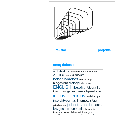
tekstai
projektai
temų debesis
architektūra
ASTEROIDO BALSAS
ATEITIS
autorystė
audio
bendruomenės
biurokratija
dialogai
blogosfera
dizainas
ENGLISH
filosofija
fotografija
garso menas
futurizmas
hipertekstas
idėjos ir teorijos
instaliacijos
interaktyvumas
interneto sfera
judantis vaizdas
kinas
jekaterinos
knygos
komunikacija
koncertas
lyčių
kvietimai
kęsto
labirintai
linos