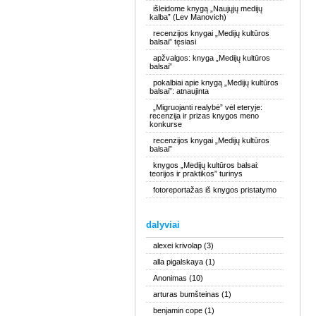
išleidome knygą „Naujųjų medijų
kalba” (Lev Manovich)
recenzijos knygai „Medijų kultūros
balsai” tęsiasi
apžvalgos: knyga „Medijų kultūros
balsai”
pokalbiai apie knygą „Medijų kultūros
balsai”: atnaujinta
„Migruojanti realybė” vėl eteryje:
recenzija ir prizas knygos meno
konkurse
recenzijos knygai „Medijų kultūros
balsai”
knygos „Medijų kultūros balsai:
teorijos ir praktikos” turinys
fotoreportažas iš knygos pristatymo
dalyviai
alexei krivolap
(3)
alla pigalskaya
(1)
Anonimas
(10)
arturas bumšteinas
(1)
benjamin cope
(1)