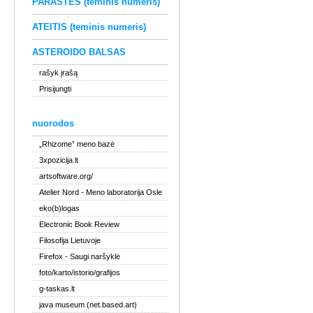
PARAŠTĖS (teminis numeris)
ATEITIS (teminis numeris)
ASTEROIDO BALSAS
rašyk įrašą
Prisijungti
nuorodos
„Rhizome” meno bazė
3xpozicija.lt
artsoftware.org/
Atelier Nord
- Meno laboratorija Osle
eko(b)logas
Electronic Book Review
Filosofija Lietuvoje
Firefox
- Saugi naršyklė
foto/karto/istorio/grafijos
g-taskas.lt
java museum (net.based.art)