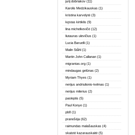
jurij dobriakov
(11)
Karolis Medzikauskas
(1)
kristina karvelytė
(3)
kęstas kirtiklis
(9)
lina michelkevičė
(12)
liutauras ulevičius
(1)
Lucia Baruelli
(1)
Malin Ståhl
(1)
Martin John Callanan
(1)
migrantas.org
(1)
mindaugas gelūnas
(2)
Myriam Thyes
(1)
nerijus andriulionis-kelmas
(1)
nerijus milerius
(2)
pasleptis
(5)
Paul Konye
(1)
pb8
(1)
pranešėja
(62)
raimundas malašauskas
(4)
skaistė kazarauskaitė
(5)