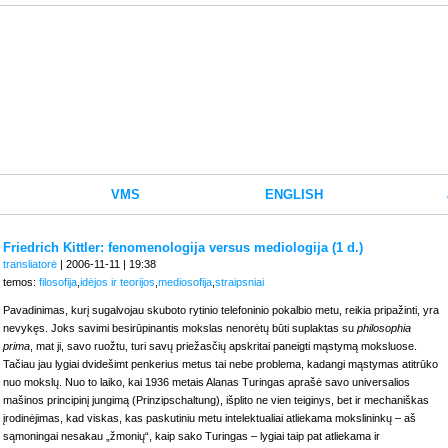
VMS
ENGLISH
Friedrich Kittler: fenomenologija versus mediologija (1 d.)
transliatorė
| 2006-11-11 | 19:38
temos:
filosofija
,
idėjos ir teorijos
,
mediosofija
,
straipsniai
Pavadinimas, kurį sugalvojau skuboto rytinio telefoninio pokalbio metu, reikia pripažinti, yra
nevykęs. Joks savimi besirūpinantis mokslas nenorėtų būti suplaktas su
philosophia
prima
, mat ji, savo ruožtu, turi savų priežasčių apskritai paneigti mąstymą moksluose.
Tačiau jau lygiai dvidešimt penkerius metus tai nebe problema, kadangi mąstymas atitrūko
nuo mokslų. Nuo to laiko, kai 1936 metais Alanas Turingas aprašė savo universalios
mašinos principinį jungimą (Prinzipschaltung), išplito ne vien teiginys, bet ir mechaniškas
įrodinėjimas, kad viskas, kas paskutiniu metu intelektualiai atliekama mokslininkų – aš
sąmoningai nesakau „žmonių“, kaip sako Turingas – lygiai taip pat atliekama ir