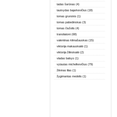
tadas šarūnas
(4)
tautvydas bajarkevičius
(18)
tomas grunskis
(1)
tomas pabedinskas
(3)
tomas čiučelis
(4)
transliatorė
(68)
valentinas klimašauskas
(15)
viktorija makauskaitė
(1)
viktorija žilinskaitė
(2)
vladas balsys
(1)
vytautas michelkevičius
(79)
žilvinas lilas
(1)
žygimantas medelis
(1)