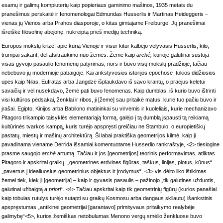
esamų ir galimų kompiuterių kaip popieriaus gaminimo mašinos, 1935 metais du
pranešimus perskaitė ir fenomenologai Edmundas Husserlis ir Martinas Heideggeris –
vienas jų Vienos arba Prahos diasporoje, o kitas gimtajame Freiburge. Jų pranešimai
išreiškė filosofinę abejonę, nukreiptą prieš medijų techniką.
Europos mokslų krizė, apie kurią Vienoje ir visur kitur kalbėjo vėlyvasis Husserlis, kilo,
trumpai sakant, dėl atsitraukimo nuo žemės. Žemė kaip
arché,
kurioje galutinai sustoja
visas gyvojo pasaulio fenomenų patyrimas, nors ir buvo visų mokslų pradžioje, tačiau
nebebuvo jų modernioje pabaigoje. Kai ankstyvosios istorijos epochose tokios didžiosios
upės kaip Nilas, Eufratas arba Jangdzė išplaukdavo iš savo krantų, o praėjus keletui
savaičių ir vėl nusekdavo, žemė pati buvo fenomenas. Kaip dumblas, iš kurio buvo ištrinti
visi kultūros pėdsakai, ženklai ir ribos, ji [žemė] sau pritaikė matus, kurie tuo pačiu buvo ir
įrašai. Egipto, Kinijos arba Babilono matininkai su virvėmis ir kuoleliais, kurie mechanizavo
Pitagoro trikampio taisyklės elementariąją formą, galėjo į tą dumblą įspausti tą reikiamą
kultūrinės tvarkos kampą, kuris turėjo apspręsti greičiau ne Stambulo, o europietiškų
pastatų, miestų ir mašinų architektūrą. Ši labai praktiška geometrijos kilmė, kaip ji
pavadinama viename Derrida išsamiai komentuotame Husserlio rankraštyje, <2> tiesiogine
prasme saugojo
arché
artumą. Tačiau ir jos [geometrijos] teorinis performavimas, atliktas
Pitagoro ir apskritai graikų, „geometrines erdvines figūras, taškus, linijas, plotus, kūnus“
„pavertus į idealiuosius geometrinius objektus ir įrodymus“, <3> vis dėlto liko ištikimas
žemei tiek, kiek ji [geometrija] – kaip ir gyvasis pasaulis – pažinojo „tik galutines užduotis,
galutinai užbaigtą
a priori
“. <4> Tačiau apskritai kaip tik geometrinių figūrų (kurios panašiai
kaip tobulas rutulys turėjo sutapti su graikų Kosmosu arba dangaus skliautu) išankstinis
apspręstumas „antikinei geometrijai [garantavo] primityvaus pritaikymo realybėje
galimybę“<5>, kurios žemiškas netobulumas Menono vergų smėlio ženkluose buvo