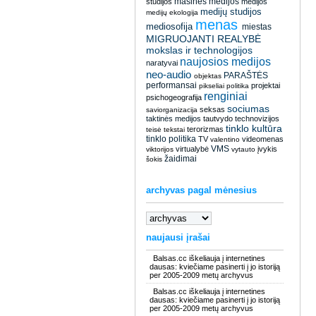
masinės medijos
studijos
medijos
medijų studijos
medijų ekologija
menas
mediosofija
miestas
MIGRUOJANTI REALYBĖ
mokslas ir technologijos
naujosios medijos
naratyvai
neo-audio
PARAŠTĖS
objektas
performansai
projektai
pikseliai
politika
renginiai
psichogeografija
sociumas
seksas
saviorganizacija
taktinės medijos
tautvydo
technovizijos
tinklo kultūra
terorizmas
teisė
tekstai
tinklo politika
TV
videomenas
valentino
VMS
virtualybė
įvykis
viktorijos
vytauto
žaidimai
šokis
archyvas pagal mėnesius
naujausi įrašai
Balsas.cc iškeliauja į internetines
dausas: kviečiame pasinerti į jo istoriją
per 2005-2009 metų archyvus
Balsas.cc iškeliauja į internetines
dausas: kviečiame pasinerti į jo istoriją
per 2005-2009 metų archyvus