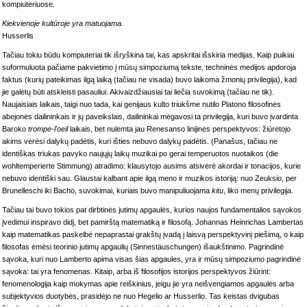
kompiuteriuose.
Kiekvienoje kultūroje yra matuojama.
Husserlis
Tačiau tokiu būdu kompiuteriai tik išryškina tai, kas apskritai išskiria medijas. Kaip puikiai
suformuluota pačiame pakvietimo į mūsų simpoziumą tekste, techninės medijos apdoroja
faktus (kurių pateikimas ilgą laiką (tačiau ne visada) buvo laikoma žmonių privilegija), kad
jie galėtų būti atskleisti pasauliui. Akivaizdžiausiai tai liečia suvokimą (tačiau ne tik).
Naujaisiais laikais, taigi nuo tada, kai genijaus kulto triukšme nutilo Platono filosofinės
abejonės dailininkais ir jų paveikslais, dailininkai mėgavosi ta privilegija, kuri buvo įvardinta
Baroko
trompe-l'oeil
laikais, bet nulemta jau Renesanso linijinės perspektyvos: žiūrėtojo
akims vėrėsi dalykų padėtis, kuri išties nebuvo dalykų padėtis. (Panašus, tačiau ne
identiškas triukas pavyko naujųjų laikų muzikai po gerai temperuotos nuotaikos (die
wohltemperierte Stimmung) atradimo: klausytojo ausims atsivėrė akordai ir tonacijos, kurie
nebuvo identiški sau. Glaustai kalbant apie ilgą meno ir muzikos istoriją: nuo Zeuksio, per
Brunelleschi iki Bacho, suvokimai, kuriais buvo manipuliuojama
kitu
, liko menų privilegija.
Tačiau tai buvo tokios pat dirbtinės jutimų apgaulės, kurios naujos fundamentalios sąvokos
įvedimui inspiravo didį, bet pamirštą matematiką ir filosofą. Johannas Heinrichas Lambertas
kaip matematikas paskelbė nepaprastai grakštų įvadą į laisvą perspektyvinį piešimą, o kaip
filosofas ėmėsi teorinio jutimų apgaulių (Sinnestäuschungen) išaukštinimo. Pagrindinė
sąvoka, kuri nuo Lamberto apima visas šias apgaules, yra ir mūsų simpoziumo pagrindinė
sąvoka: tai yra fenomenas. Kitaip, arba iš filosofijos istorijos perspektyvos žiūrint:
fenomenologija kaip mokymas apie reiškinius, jeigu jie yra neišvengiamos apgaulės arba
subjektyvios duotybės, prasidėjo ne nuo Hegelio ar Husserlio. Tas keistas dvigubas