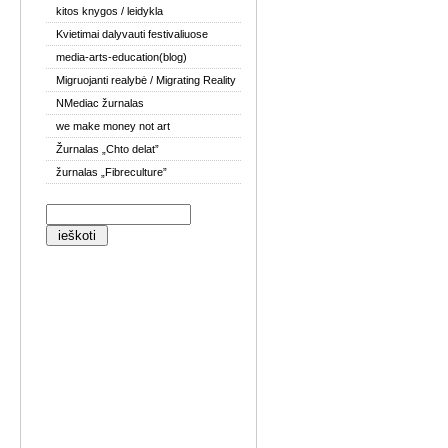
kitos knygos / leidykla
Kvietimai dalyvauti festivaliuose
media-arts-education(blog)
Migruojanti realybė / Migrating Reality
NMediac žurnalas
we make money not art
Žurnalas „Chto delat”
žurnalas „Fibreculture”