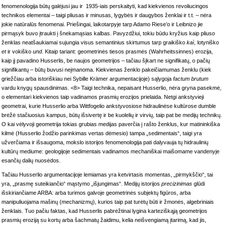
fenomenologija būtų galėjusi jau ir 1935-iais perskaityti, kad kiekvienos revoliucingos
technikos elementai – taigi pliusas ir minusas, lygybės ir daugybos ženklai ir t.t. – nėra
jokie natūralūs fenomenai. Priešingai, laikotarpyje tarp Adamo Riese’o ir Leibnizo jie
pirmąsyk buvo įtraukti į šnekamąsias kalbas. Pavyzdžiui, tokiu būdu kryžius kaip pliuso
ženklas neatšaukiamai sujungia visus semantinius skirtumus tarp graikiško
kaì,
lotyniško
et
ir vokiško
und
. Kitaip tariant: geometrinės tiesos prasmės (Wahrheitssinnes) erozija,
kaip jį pavadino Husserlis, be naujos geometrijos – tačiau šįkart ne signifikatų, o pačių
signifikantų – būtų buvusi neįmanoma. Kiekvienas ženklo pakeičiamumas ženklu (kiek
griežčiau arba istoriškiau nei Sybille Krämer argumentacijoje) sąlygoja
factum brutum
vardu knygų spausdinimas. <8> Taigi technika, nepaisant Husserlio, nėra gryna pasekmė,
o elementari kiekvienos taip vadinamos prasmių erozijos prielaida. Netgi ankstyvieji
geometrai, kurie Husserlio arba Wittfogelio ankstyvosiose hidraulinėse kultūrose dumble
brėžė stačiuosius kampus, būtų išsivertę ir be kuolelių ir virvių, taip pat be medijų technikų.
O kai vėlyvoji geometrija tokias grubias medijas paverčia į rašto ženklus, kur matininkiška
kilmė (Husserlio žodžio parinkimas vertas dėmesio) tampa „sedimentais“, taigi yra
užverčiama ir išsaugoma, mokslo istorijos fenomenologija pati dalyvauja tų hidraulinių
kultūrų mediume: geologijoje sedimentais vadinamos mechaniškai maišomame vandenyje
esančių dalių nuosėdos.
Tačiau Husserlio argumentacijoje lemiamas yra ketvirtasis momentas, „pirmykščio“, tai
yra, „prasmę suteikiančio“ mąstymo „išjungimas“. Medijų istorijos
precizinimas
glūdi
išskiriančiame ARBA: arba turimos galvoje geometrinės subjektų figūros, arba
manipuliuojama mašinų (mechanizmų), kurios taip pat turėtų būti ir žmonės, algebriniais
ženklais. Tuo pačiu faktas, kad Husserlis pabrėžtinai lygina karteziškąją geometrijos
prasmių eroziją su kortų arba šachmatų žaidimu, kelia neišvengiamą įtarimą, kad jis,