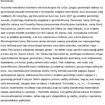
fenomenas.
Husserlio mokslinėse istorinėse rekonstrukcijose šis ryšys, jungęs geometrijos daiktus su
gyvenamojo pasaulio fenomenais ir tyrinėjančio subjekto intencijomis, buvo prarastas sulig
Galilėjumi. Aš manyčiau, jog Descartes‘as buvo tas, kurio 1637-ųjų analitinė geometrija
nuvedė į moderniųjų skaičiavimų begalybę ir geometriškumą. Pamenate: vieną 1619-ųjų
lapkričio vakarą, kai Oraniečių-Nasau kariuomenėje išmuštruotas karininkas, vardu René
Descartes’as, įsikūrė savo žiemos buveinę prie židinio (ar netgi židinyje), su jo svajone
apie
scientia mirabilis
prasidėjo trys tikri sapnai. Aš manau, kad „nuostabusis mokslas“
buvo jo analitinė geometrija, o tie trys sapnai buvo muštras, juos ji buvo paskyrusi
filosofuojančiam kūnui. Bet kuriuo atveju pirmasis sapnas prasideda nuo sapnuojančiojo,
kurio dešinioji pusė taip skausmingai atsisako savo ėjimo prievolės, kad piktas vėjas –
paties Descartes‘o prilygintas piktajam genijui – be didelio vargo apsuka sapnuojantįjį aplink
jo kūno ašį tris, keturis kartus. <6> Tačiau taip Descartes’as, priešingai nei Menono vergai,
neperkeldamas dangaus geometrijos į žemę, tiksliai aprašė apskritimą, kurio tridimensinis
išplatėjimas yra buvęs graikų
sphaira
arba rutulys. Pats subjektas, vien todėl, kad
karteziškosios (dekartiškosios) meditacijos jį (subjektą) redukavo į gryną netąsų tašką be
kūno, visų nepriklausomo kintamojo dydžio verčių tėkmėje pasirodė pajėgus išgauti
apčiuopiamas figūras. Atitinkamai Descartes’o analitinė geometrija sudarė sąlygas ir į
geometriją perkelti François Viète’o algebros įvestus raidžių simbolius, taigi tai, kas matoma
arba fenomenalu, daugiau tokiu ne laikyti, o kalkuliuoti. Formulėje x_+y_+r_ = 0 nematyti,
kad jos skaitmeninis rezultatas kaip pėdsaką (kaip tai vadina šiandieniniai matematikai)
slepiąs apskritimą su spinduliu r. Vienintelis dalykas, kurį galima įžiūrėti tokiose formulėse,
nesuskaičiuojamos trivialios, tačiau taip pat ir elegantiškos jų raidžių, skaičių ir operatorių
perpavidalinimo galimybės.