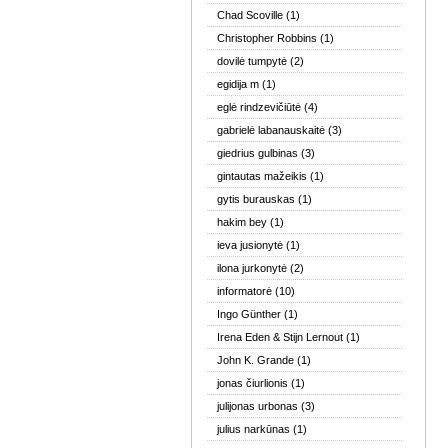
Chad Scoville
(1)
Christopher Robbins
(1)
dovilė tumpytė
(2)
egidija m
(1)
eglė rindzevičiūtė
(4)
gabrielė labanauskaitė
(3)
giedrius gulbinas
(3)
gintautas mažeikis
(1)
gytis burauskas
(1)
hakim bey
(1)
ieva jusionytė
(1)
ilona jurkonytė
(2)
informatorė
(10)
Ingo Günther
(1)
Irena Eden & Stijn Lernout
(1)
John K. Grande
(1)
jonas čiurlionis
(1)
julijonas urbonas
(3)
julius narkūnas
(1)