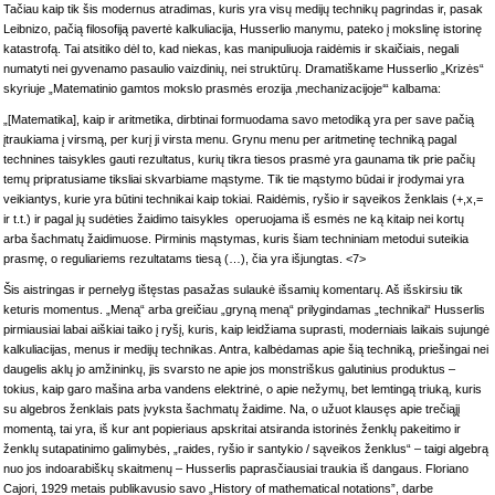
Tačiau kaip tik šis modernus atradimas, kuris yra visų medijų technikų pagrindas ir, pasak
Leibnizo, pačią filosofiją pavertė kalkuliacija, Husserlio manymu, pateko į mokslinę istorinę
katastrofą. Tai atsitiko dėl to, kad niekas, kas manipuliuoja raidėmis ir skaičiais, negali
numatyti nei gyvenamo pasaulio vaizdinių, nei struktūrų. Dramatiškame Husserlio „Krizės“
skyriuje „Matematinio gamtos mokslo prasmės erozija ‚mechanizacijoje‘“ kalbama:
„[Matematika], kaip ir aritmetika, dirbtinai formuodama savo metodiką yra per save pačią
įtraukiama į virsmą, per kurį ji virsta menu. Grynu menu per aritmetinę techniką pagal
technines taisykles gauti rezultatus, kurių tikra tiesos prasmė yra gaunama tik prie pačių
temų pripratusiame tiksliai skvarbiame mąstyme. Tik tie mąstymo būdai ir įrodymai yra
veikiantys, kurie yra būtini technikai kaip tokiai. Raidėmis, ryšio ir sąveikos ženklais (+,x,=
ir t.t.) ir pagal jų sudėties žaidimo taisykles operuojama iš esmės ne ką kitaip nei kortų
arba šachmatų žaidimuose. Pirminis mąstymas, kuris šiam techniniam metodui suteikia
prasmę, o reguliariems rezultatams tiesą (…), čia yra išjungtas. <7>
Šis aistringas ir pernelyg ištęstas pasažas sulaukė išsamių komentarų. Aš išskirsiu tik
keturis momentus. „Meną“ arba greičiau „gryną meną“ prilygindamas „technikai“ Husserlis
pirmiausiai labai aiškiai taiko į ryšį, kuris, kaip leidžiama suprasti, moderniais laikais sujungė
kalkuliacijas, menus ir medijų technikas. Antra, kalbėdamas apie šią techniką, priešingai nei
daugelis aklų jo amžininkų, jis svarsto ne apie jos monstriškus galutinius produktus –
tokius, kaip garo mašina arba vandens elektrinė, o apie nežymų, bet lemtingą triuką, kuris
su algebros ženklais pats įvyksta šachmatų žaidime. Na, o užuot klausęs apie trečiąjį
momentą, tai yra, iš kur ant popieriaus apskritai atsiranda istorinės ženklų pakeitimo ir
ženklų sutapatinimo galimybės, „raides, ryšio ir santykio / sąveikos ženklus“ – taigi algebrą
nuo jos indoarabiškų skaitmenų – Husserlis paprasčiausiai traukia iš dangaus. Floriano
Cajori, 1929 metais publikavusio savo „History of mathematical notations”, darbe