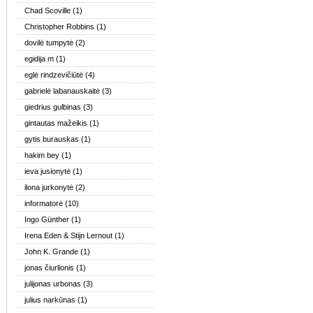
Chad Scoville
(1)
Christopher Robbins
(1)
dovilė tumpytė
(2)
egidija m
(1)
eglė rindzevičiūtė
(4)
gabrielė labanauskaitė
(3)
giedrius gulbinas
(3)
gintautas mažeikis
(1)
gytis burauskas
(1)
hakim bey
(1)
ieva jusionytė
(1)
ilona jurkonytė
(2)
informatorė
(10)
Ingo Günther
(1)
Irena Eden & Stijn Lernout
(1)
John K. Grande
(1)
jonas čiurlionis
(1)
julijonas urbonas
(3)
julius narkūnas
(1)