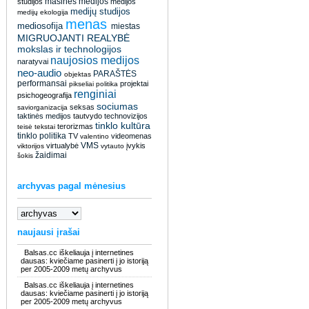
masinės medijos
studijos
medijos
medijų studijos
medijų ekologija
menas
mediosofija
miestas
MIGRUOJANTI REALYBĖ
mokslas ir technologijos
naujosios medijos
naratyvai
neo-audio
PARAŠTĖS
objektas
performansai
projektai
pikseliai
politika
renginiai
psichogeografija
sociumas
seksas
saviorganizacija
taktinės medijos
tautvydo
technovizijos
tinklo kultūra
terorizmas
teisė
tekstai
tinklo politika
TV
videomenas
valentino
VMS
virtualybė
įvykis
viktorijos
vytauto
žaidimai
šokis
archyvas pagal mėnesius
naujausi įrašai
Balsas.cc iškeliauja į internetines
dausas: kviečiame pasinerti į jo istoriją
per 2005-2009 metų archyvus
Balsas.cc iškeliauja į internetines
dausas: kviečiame pasinerti į jo istoriją
per 2005-2009 metų archyvus