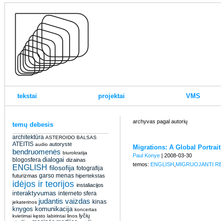
tekstai
projektai
VMS
archyvas pagal autorių
temų debesis
architektūra
ASTEROIDO BALSAS
ATEITIS
autorystė
audio
Migrations: A Global Portrait 
bendruomenės
biurokratija
Paul Konye
| 2008-03-30
dialogai
blogosfera
dizainas
temos:
ENGLISH
,
MIGRUOJANTI R
ENGLISH
filosofija
fotografija
garso menas
futurizmas
hipertekstas
idėjos ir teorijos
instaliacijos
interaktyvumas
interneto sfera
judantis vaizdas
kinas
jekaterinos
knygos
komunikacija
koncertas
lyčių
kvietimai
kęsto
labirintai
linos