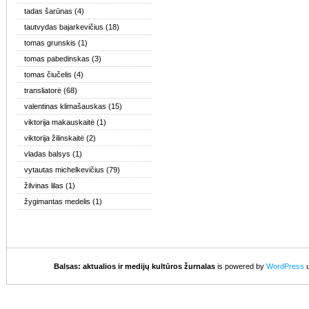
tadas šarūnas
(4)
tautvydas bajarkevičius
(18)
tomas grunskis
(1)
tomas pabedinskas
(3)
tomas čiučelis
(4)
transliatorė
(68)
valentinas klimašauskas
(15)
viktorija makauskaitė
(1)
viktorija žilinskaitė
(2)
vladas balsys
(1)
vytautas michelkevičius
(79)
žilvinas lilas
(1)
žygimantas medelis
(1)
Balsas: aktualios ir medijų kultūros žurnalas
is powered by
WordPress
u