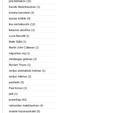
jurij dobriakov
(11)
Karolis Medzikauskas
(1)
kristina karvelytė
(3)
kęstas kirtiklis
(9)
lina michelkevičė
(12)
liutauras ulevičius
(1)
Lucia Baruelli
(1)
Malin Ståhl
(1)
Martin John Callanan
(1)
migrantas.org
(1)
mindaugas gelūnas
(2)
Myriam Thyes
(1)
nerijus andriulionis-kelmas
(1)
nerijus milerius
(2)
pasleptis
(5)
Paul Konye
(1)
pb8
(1)
pranešėja
(62)
raimundas malašauskas
(4)
skaistė kazarauskaitė
(5)