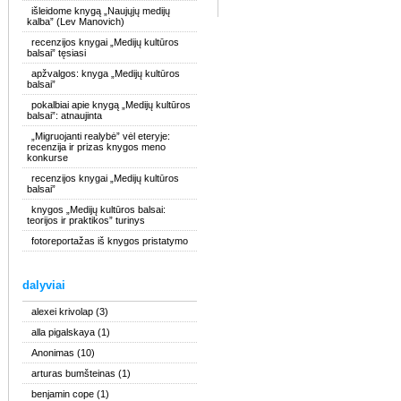
išleidome knygą „Naujųjų medijų
kalba” (Lev Manovich)
recenzijos knygai „Medijų kultūros
balsai” tęsiasi
apžvalgos: knyga „Medijų kultūros
balsai”
pokalbiai apie knygą „Medijų kultūros
balsai”: atnaujinta
„Migruojanti realybė” vėl eteryje:
recenzija ir prizas knygos meno
konkurse
recenzijos knygai „Medijų kultūros
balsai”
knygos „Medijų kultūros balsai:
teorijos ir praktikos” turinys
fotoreportažas iš knygos pristatymo
dalyviai
alexei krivolap
(3)
alla pigalskaya
(1)
Anonimas
(10)
arturas bumšteinas
(1)
benjamin cope
(1)