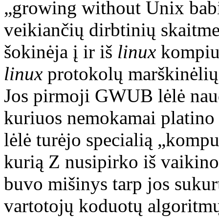
„growing without Unix babi
veikiančių dirbtinių skaitme
šokinėja į ir iš
linux
kompiut
linux
protokolų marškinėlių,
Jos pirmoji GWUB lėlė naud
kuriuos nemokamai platino 
lėlė turėjo specialią „kompu
kurią Z nusipirko iš vaikino
buvo mišinys tarp jos sukurt
vartotojų koduotų algoritmų.