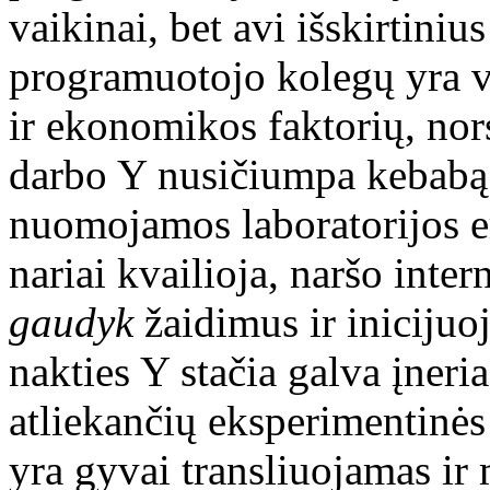
vaikinai, bet avi išskirtini
programuotojo kolegų yra vy
ir ekonomikos faktorių, nor
darbo Y nusičiumpa kebabą 
nuomojamos laboratorijos e
nariai kvailioja, naršo inter
gaudyk
žaidimus ir inicijuo
nakties Y stačia galva įneria
atliekančių eksperimentinė
yra gyvai transliuojamas ir