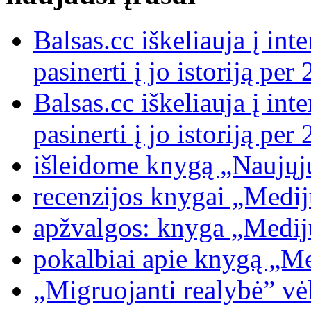
Balsas.cc iškeliauja į int
pasinerti į jo istoriją p
Balsas.cc iškeliauja į int
pasinerti į jo istoriją p
išleidome knygą „Naujųj
recenzijos knygai „Medijų
apžvalgos: knyga „Medijų
pokalbiai apie knygą „Med
„Migruojanti realybė” vėl 