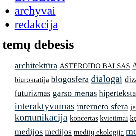
archyvai
redakcija
temų debesis
architektūra
ASTEROIDO BALSAS
dialogai
blogosfera
diz
biurokratija
garso menas
futurizmas
hiperteksta
interaktyvumas
interneto sfera
j
komunikacija
koncertas
kvietimai
k
me
medijos
medijos
medijų ekologija