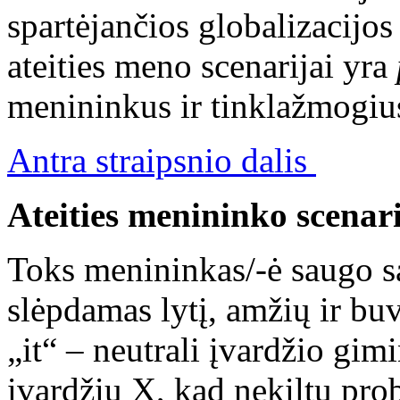
spartėjančios globalizacijos
ateities meno scenarijai yra
menininkus ir tinklažmogiu
Antra straipsnio dalis
Ateities menininko scenar
Toks menininkas/-ė saugo s
slėpdamas lytį, amžių ir buvi
„it“ – neutrali įvardžio gi
įvardžiu X, kad nekiltų pr