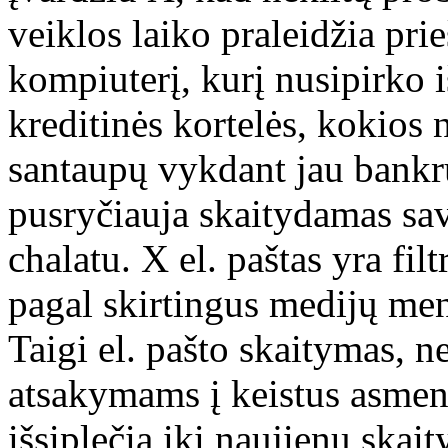
veiklos laiko praleidžia pri
kompiuterį, kurį nusipirko i
kreditinės kortelės, kokios n
santaupų vykdant jau bankru
pusryčiauja skaitydamas savo
chalatu. X el. paštas yra fi
pagal skirtingus medijų men
Taigi el. pašto skaitymas, ne
atsakymams į keistus asmeni
išsiplečia iki naujienų ska