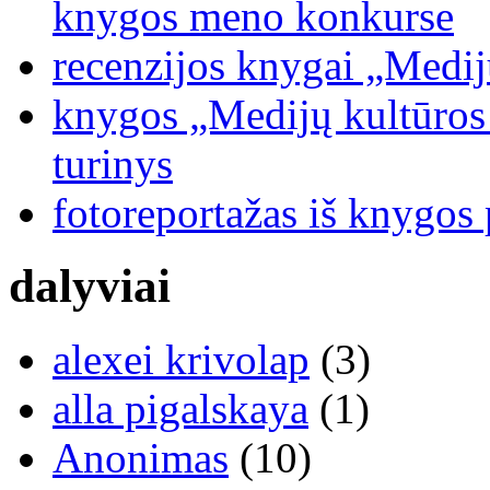
knygos meno konkurse
recenzijos knygai „Medij
knygos „Medijų kultūros b
turinys
fotoreportažas iš knygos
dalyviai
alexei krivolap
(3)
alla pigalskaya
(1)
Anonimas
(10)