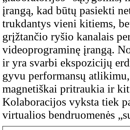
įrangą, kad būtų pasiekti net
trukdantys vieni kitiems, b
grįžtančio ryšio kanalais pe
videoprograminę įrangą. Nor
ir yra svarbi ekspozicijų er
gyvu performansų atlikimu, k
magnetiškai pritraukia ir ki
Kolaboracijos vyksta tiek pat
virtualios bendruomenės „su