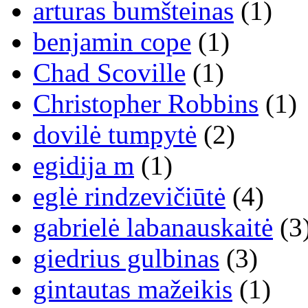
arturas bumšteinas
(1)
benjamin cope
(1)
Chad Scoville
(1)
Christopher Robbins
(1)
dovilė tumpytė
(2)
egidija m
(1)
eglė rindzevičiūtė
(4)
gabrielė labanauskaitė
(3
giedrius gulbinas
(3)
gintautas mažeikis
(1)