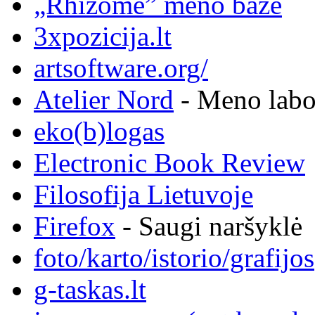
„Rhizome” meno bazė
3xpozicija.lt
artsoftware.org/
Atelier Nord
- Meno labor
eko(b)logas
Electronic Book Review
Filosofija Lietuvoje
Firefox
- Saugi naršyklė
foto/karto/istorio/grafijos
g-taskas.lt