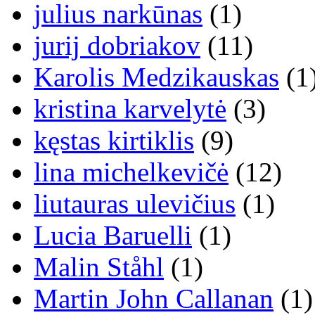
julius narkūnas
(1)
jurij dobriakov
(11)
Karolis Medzikauskas
(1
kristina karvelytė
(3)
kęstas kirtiklis
(9)
lina michelkevičė
(12)
liutauras ulevičius
(1)
Lucia Baruelli
(1)
Malin Ståhl
(1)
Martin John Callanan
(1)