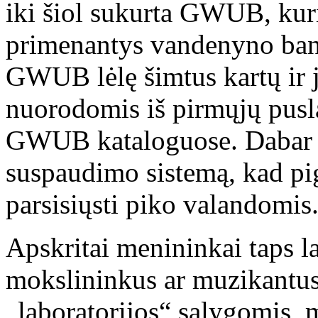
iki šiol sukurta GWUB, kurią
primenantys vandenyno banga
GWUB lėlę šimtus kartų ir j
nuorodomis iš pirmųjų pusl
GWUB kataloguose. Dabar 
suspaudimo sistemą, kad pi
parsisiųsti piko valandomis
Apskritai menininkai taps la
mokslininkus ar muzikantus
„laboratorijos“ sąlygomis,