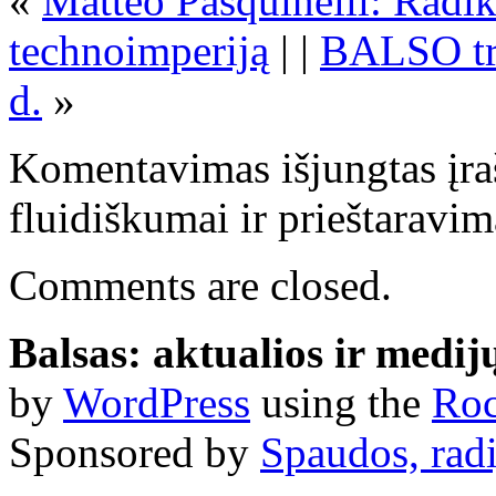
«
Matteo Pasquinelli: Radik
technoimperiją
| |
BALSO tra
d.
»
Komentavimas išjungtas
įra
fluidiškumai ir prieštaravim
Comments are closed.
Balsas: aktualios ir medij
by
WordPress
using the
Roc
Sponsored by
Spaudos, radi