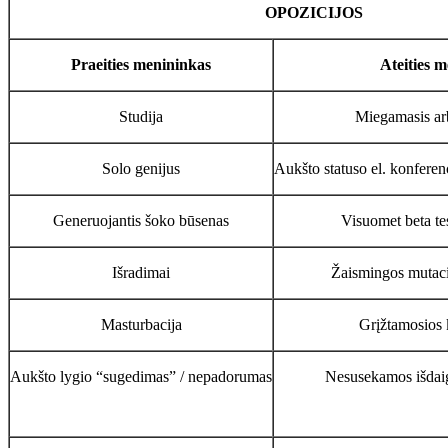
OPOZICIJOS
Praeities menininkas
Ateities 
Studija
Miegamasis arb
Solo genijus
Aukšto statuso el. konferen
Generuojantis šoko būsenas
Visuomet beta te
Išradimai
Žaismingos mutaci
Masturbacija
Grįžtamosios 
Aukšto lygio “sugedimas” / nepadorumas
Nesusekamos išdaig