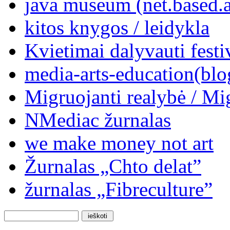
java museum (net.based.a
kitos knygos / leidykla
Kvietimai dalyvauti festi
media-arts-education(blo
Migruojanti realybė / Mi
NMediac žurnalas
we make money not art
Žurnalas „Chto delat”
žurnalas „Fibreculture”