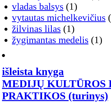
vladas balsys
(1)
vytautas michelkevičius
(
žilvinas lilas
(1)
žygimantas medelis
(1)
išleista knyga
MEDIJŲ KULTŪROS B
PRAKTIKOS (turinys)