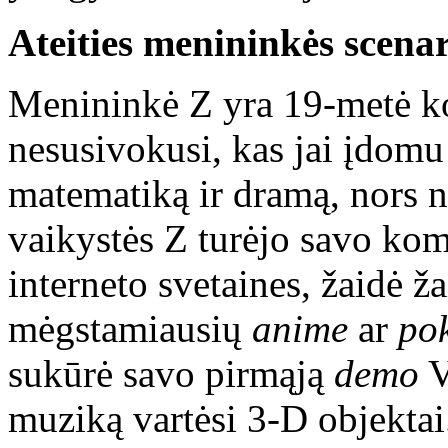
Ateities menininkės scenar
Menininkė Z yra 19-metė ko
nesusivokusi, kas jai įdom
matematiką ir dramą, nors 
vaikystės Z turėjo savo ko
interneto svetaines, žaidė ž
mėgstamiausių
anime
ar
po
sukūrė savo pirmąją
demo
V
muziką vartėsi 3-D objekta