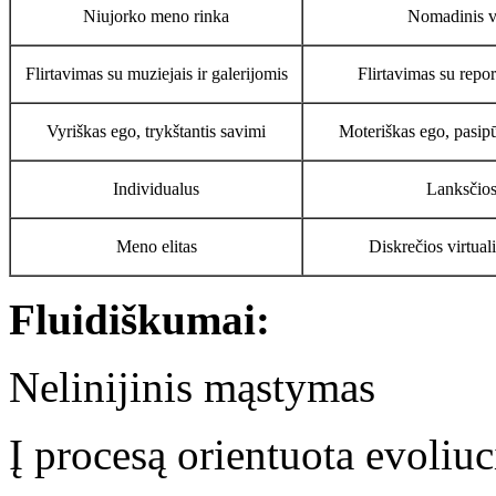
Niujorko meno rinka
Nomadinis v
Flirtavimas su muziejais ir galerijomis
Flirtavimas su report
Vyriškas ego, trykštantis savimi
Moteriškas ego, pasipū
Individualus
Lanksčios
Meno elitas
Diskrečios virtua
Fluidiškumai:
Nelinijinis mąstymas
Į procesą orientuota evoliuc