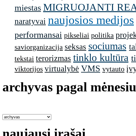
MIGRUOJANTI RE
miestas
naujosios medijos
naratyvai
performansai
projek
pikseliai
politika
sociumas
seksas
ta
saviorganizacija
tinklo kultūra
t
terorizmas
tekstai
VMS
virtualybė
įv
viktorijos
vytauto
archyvas pagal mėnesiu
naujausi įrašai