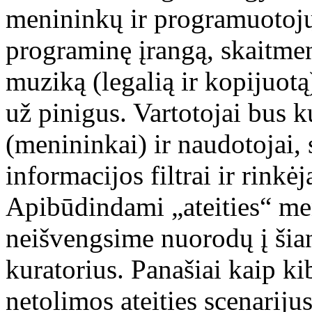
menininkų ir programuotojų 
programinę įrangą, skaitmen
muziką (legalią ir kopijuotą
už pinigus. Vartotojai bus k
(menininkai) ir naudotojai, s
informacijos filtrai ir rinkėja
Apibūdindami „ateities“ men
neišvengsime nuorodų į šia
kuratorius. Panašiai kaip ki
netolimos ateities scenarij