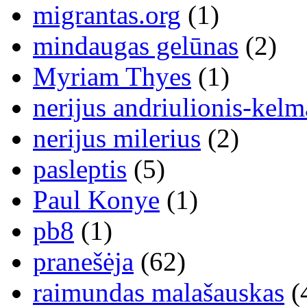
migrantas.org
(1)
mindaugas gelūnas
(2)
Myriam Thyes
(1)
nerijus andriulionis-kelm
nerijus milerius
(2)
pasleptis
(5)
Paul Konye
(1)
pb8
(1)
pranešėja
(62)
raimundas malašauskas
(